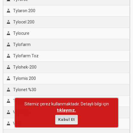
Tylaron 200
Tylocel 200
Tylocure
Tylofarm
Tylofarm Toz
Tylohek-200
Tylomis 200
Tylonet %30
Tylovan
Sitemiz çerez kullanmaktadır. Detaylı bilgi için
tıklayınız.
Vet-Tylo
Kabul Et
Vetil