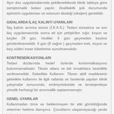
Aşırı doz uygulamalarında şekillenebilecek klinik tabloya göre
semptomatik tedavi yapılır. Anafilaktik şok durumunda
epinotrin uygulaması ve solunum desteği (oksijen) gereklidir.
GIDALARDA İLAÇ KALINTI UYARILARI
İlaç kalıntı arınma süresi (İ.K.A.S.): Tedavi süresince ve son
ilaç uygulamasında sonra eti için yetiştirilen sığır, koyun ve
keçiler 28 gün, hindiler 5 gün geçmeden kesime
gönderilmemelidir. 4 gün (8 sağım ) geçmeden inek, koyun ve
keçi sütleri insan tüketimine sunulmamalıdır.
KONTRENDİKASYONLARI
Tedavi dozlarında hedef türlerde kontrendikasyonu
bulunmamaktadır. Tilosin atlara ve tek tırnaklılara kesinlikle
verilmemelidir. Gebelikte Kullanım: Tilosin aktif maddesinin
gebelikte kullanımı ile ilgili ratlarda ve farelerde yapılan klinik
çalışmalar sonucunda, embriyotoksisite ve teratojeniteye
yönelik herhangi bir anormallik saptanmamıştır.
GENEL UYARILAR
Kullanmadan önce ve beklenmeyen bir etki görüldüğünde
veteriner hekime danışınız. Çocukların ulaşamayacağı yerde