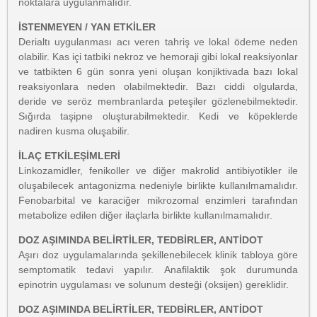
noktalara uygulanmalıdır.
İSTENMEYEN / YAN ETKİLER
Derialtı uygulanması acı veren tahriş ve lokal ödeme neden
olabilir. Kas içi tatbiki nekroz ve hemoraji gibi lokal reaksiyonlar
ve tatbikten 6 gün sonra yeni oluşan konjiktivada bazı lokal
reaksiyonlara neden olabilmektedir. Bazı ciddi olgularda,
deride ve seröz membranlarda peteşiler gözlenebilmektedir.
Sığırda taşipne oluşturabilmektedir. Kedi ve köpeklerde
nadiren kusma oluşabilir.
İLAÇ ETKİLEŞİMLERİ
Linkozamidler, fenikoller ve diğer makrolid antibiyotikler ile
oluşabilecek antagonizma nedeniyle birlikte kullanılmamalıdır.
Fenobarbital ve karaciğer mikrozomal enzimleri tarafından
metabolize edilen diğer ilaçlarla birlikte kullanılmamalıdır.
DOZ AŞIMINDA BELİRTİLER, TEDBİRLER, ANTİDOT
Aşırı doz uygulamalarında şekillenebilecek klinik tabloya göre
semptomatik tedavi yapılır. Anafilaktik şok durumunda
epinotrin uygulaması ve solunum desteği (oksijen) gereklidir.
DOZ AŞIMINDA BELİRTİLER, TEDBİRLER, ANTİDOT