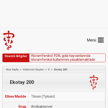
Menü
K
l
o
r
a
m
f
e
n
i
k
o
l
:
F
D
A
,
g
ı
d
a
h
a
y
v
a
n
l
a
r
ı
n
d
a
Önemli Bilgiler
k
l
o
r
a
m
f
e
n
i
k
o
l
k
u
l
l
a
n
ı
m
ı
n
ı
y
a
s
a
k
l
a
m
a
k
t
a
d
ı
r
.
»
»
»
Ana Sayfa
Veteriner İlaçları
E
Ekotay 200
Ekotay 200
Etken Madde
Tilosin (Tylosin)
Grup
Antibakteriyel