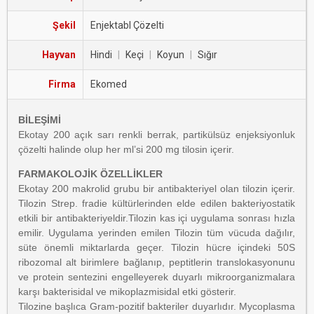
Şekil
Enjektabl Çözelti
Hayvan
Hindi
|
Keçi
|
Koyun
|
Sığır
Firma
Ekomed
BİLEŞİMİ
Ekotay 200 açık sarı renkli berrak, partikülsüz enjeksiyonluk
çözelti halinde olup her ml’si 200 mg tilosin içerir.
FARMAKOLOJİK ÖZELLİKLER
Ekotay 200 makrolid grubu bir antibakteriyel olan tilozin içerir.
Tilozin Strep. fradie kültürlerinden elde edilen bakteriyostatik
etkili bir antibakteriyeldir.Tilozin kas içi uygulama sonrası hızla
emilir. Uygulama yerinden emilen Tilozin tüm vücuda dağılır,
süte önemli miktarlarda geçer. Tilozin hücre içindeki 50S
ribozomal alt birimlere bağlanıp, peptitlerin translokasyonunu
ve protein sentezini engelleyerek duyarlı mikroorganizmalara
karşı bakterisidal ve mikoplazmisidal etki gösterir.
Tilozine başlıca Gram-pozitif bakteriler duyarlıdır. Mycoplasma