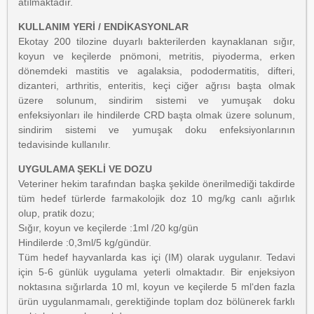
atılmaktadır.
KULLANIM YERİ / ENDİKASYONLAR
Ekotay 200 tilozine duyarlı bakterilerden kaynaklanan sığır,
koyun ve keçilerde pnömoni, metritis, piyoderma, erken
dönemdeki mastitis ve agalaksia, pododermatitis, difteri,
dizanteri, arthritis, enteritis, keçi ciğer ağrısı başta olmak
üzere solunum, sindirim sistemi ve yumuşak doku
enfeksiyonları ile hindilerde CRD başta olmak üzere solunum,
sindirim sistemi ve yumuşak doku enfeksiyonlarının
tedavisinde kullanılır.
UYGULAMA ŞEKLİ VE DOZU
Veteriner hekim tarafından başka şekilde önerilmediği takdirde
tüm hedef türlerde farmakolojik doz 10 mg/kg canlı ağırlık
olup, pratik dozu;
Sığır, koyun ve keçilerde :1ml /20 kg/gün
Hindilerde :0,3ml/5 kg/gündür.
Tüm hedef hayvanlarda kas içi (IM) olarak uygulanır. Tedavi
için 5-6 günlük uygulama yeterli olmaktadır. Bir enjeksiyon
noktasına sığırlarda 10 ml, koyun ve keçilerde 5 ml‘den fazla
ürün uygulanmamalı, gerektiğinde toplam doz bölünerek farklı