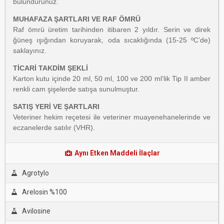
bulundurunuz.
MUHAFAZA ŞARTLARI VE RAF ÖMRÜ
Raf ömrü üretim tarihinden itibaren 2 yıldır. Serin ve direk
ğüneş ışığından koruyarak, oda sıcaklığında (15-25 ºC’de)
saklayınız.
TİCARİ TAKDİM ŞEKLİ
Karton kutu içinde 20 ml, 50 ml, 100 ve 200 ml’lik Tip II amber
renkli cam şişelerde satışa sunulmuştur.
SATIŞ YERİ VE ŞARTLARI
Veteriner hekim reçetesi ile veteriner muayenehanelerinde ve
eczanelerde satılır (VHR).
Aynı Etken Maddeli İlaçlar
Agrotylo
Arelosin %100
Avilosine