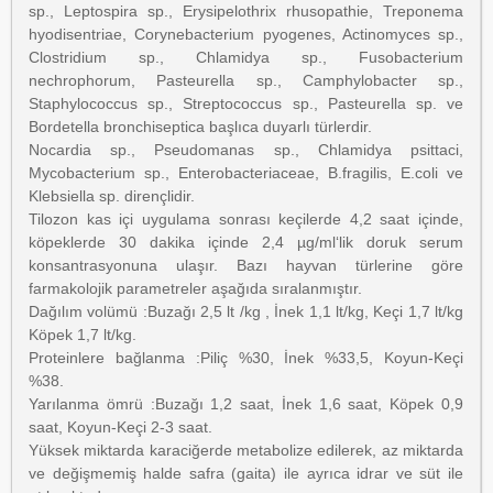
sp., Leptospira sp., Erysipelothrix rhusopathie, Treponema
hyodisentriae, Corynebacterium pyogenes, Actinomyces sp.,
Clostridium sp., Chlamidya sp., Fusobacterium
nechrophorum, Pasteurella sp., Camphylobacter sp.,
Staphylococcus sp., Streptococcus sp., Pasteurella sp. ve
Bordetella bronchiseptica başlıca duyarlı türlerdir.
Nocardia sp., Pseudomanas sp., Chlamidya psittaci,
Mycobacterium sp., Enterobacteriaceae, B.fragilis, E.coli ve
Klebsiella sp. dirençlidir.
Tilozon kas içi uygulama sonrası keçilerde 4,2 saat içinde,
köpeklerde 30 dakika içinde 2,4 µg/ml‘lik doruk serum
konsantrasyonuna ulaşır. Bazı hayvan türlerine göre
farmakolojik parametreler aşağıda sıralanmıştır.
Dağılım volümü :Buzağı 2,5 lt /kg , İnek 1,1 lt/kg, Keçi 1,7 lt/kg
Köpek 1,7 lt/kg.
Proteinlere bağlanma :Piliç %30, İnek %33,5, Koyun-Keçi
%38.
Yarılanma ömrü :Buzağı 1,2 saat, İnek 1,6 saat, Köpek 0,9
saat, Koyun-Keçi 2-3 saat.
Yüksek miktarda karaciğerde metabolize edilerek, az miktarda
ve değişmemiş halde safra (gaita) ile ayrıca idrar ve süt ile