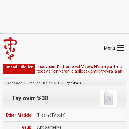
Menü
Z
i
d
o
v
u
d
i
n
:
K
e
d
i
l
e
r
d
e
F
e
L
V
v
e
y
a
F
I
V
'
n
i
n
y
a
r
d
ı
m
c
ı
Önemli Bilgiler
t
e
d
a
v
i
s
i
i
ç
i
n
y
a
r
a
r
l
ı
o
l
a
b
i
l
e
c
e
k
a
n
t
i
r
e
t
r
o
v
i
r
a
l
a
j
a
n
.
»
»
»
Ana Sayfa
Veteriner İlaçları
T
Taylovim %30
Taylovim %30
Etken Madde
Tilosin (Tylosin)
Grup
Antibakteriyel