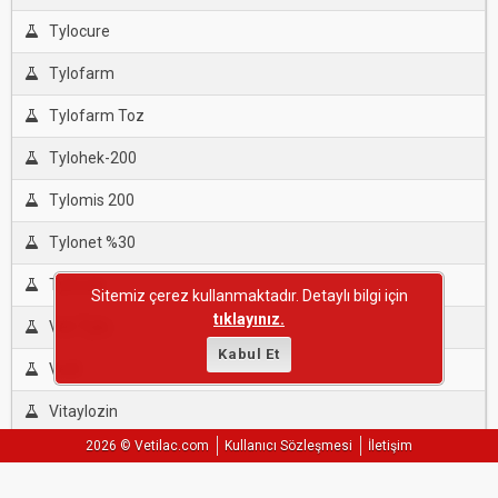
Tylocure
Tylofarm
Tylofarm Toz
Tylohek-200
Tylomis 200
Tylonet %30
Tylovan
Sitemiz çerez kullanmaktadır. Detaylı bilgi için
tıklayınız.
Vet-Tylo
Kabul Et
Vetil
Vitaylozin
2026 © Vetilac.com
Kullanıcı Sözleşmesi
İletişim