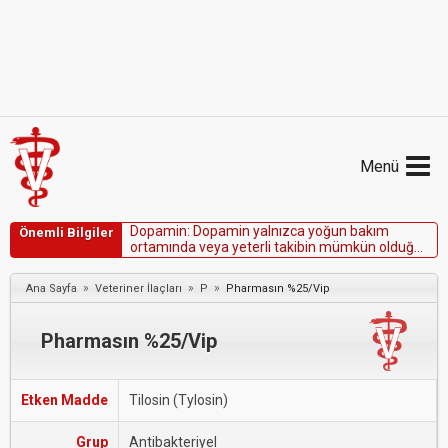
Menü
D
o
p
a
m
i
n
:
D
o
p
a
m
i
n
y
a
l
n
ı
z
c
a
y
o
ğ
u
n
b
a
k
ı
m
Önemli Bilgiler
o
r
t
a
m
ı
n
d
a
v
e
y
a
y
e
t
e
r
l
i
t
a
k
i
b
i
n
m
ü
m
k
ü
n
o
l
d
u
ğ
u
o
r
t
a
m
l
a
r
d
a
k
u
l
l
a
n
ı
l
m
a
l
ı
d
ı
r
.
»
»
»
Ana Sayfa
Veteriner İlaçları
P
Pharmasın %25/Vip
Pharmasın %25/Vip
Etken Madde
Tilosin (Tylosin)
Grup
Antibakteriyel