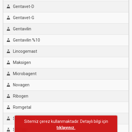
Gentavet-D
Gentavet-G
Gentavilin
Gentavilin %10
Lincogemast
Maksigen
Microbagent
Novagen
Ribogen
Romgetal
Salcogen
Sitemiz çerez kullanmaktadır. Detaylı bilgi için
tıklayınız.
Sintage