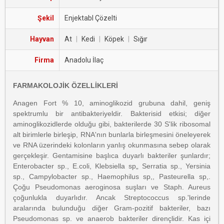
Şekil
Enjektabl Çözelti
Hayvan
At
|
Kedi
|
Köpek
|
Sığır
Firma
Anadolu İlaç
FARMAKOLOJİK ÖZELLİKLERİ
Anagen Fort % 10, aminoglikozid grubuna dahil, geniş
spektrumlu bir antibakteriyeldir. Bakterisid etkisi; diğer
aminoglikozidlerde olduğu gibi, bakterilerde 30 S'lik ribosomal
alt birimlerle birleşip, RNA'nın bunlarla birleşmesini öneleyerek
ve RNA üzerindeki kolonların yanlış okunmasına sebep olarak
gerçekleşir. Gentamisine başlıca duyarlı bakteriler şunlardır;
Enterobacter sp., E.coli, Klebsiella sp„ Serratia sp., Yersinia
sp., Campylobacter sp., Haemophilus sp,, Pasteurella sp,.
Çoğu Pseudomonas aeroginosa suşları ve Staph. Aureus
çoğunlukla duyarlıdır. Ancak Streptococcus sp.'lerinde
aralarında bulunduğu diğer Gram-pozitif bakteriler, bazı
Pseudomonas sp. ve anaerob bakteriler dirençlidir. Kas içi