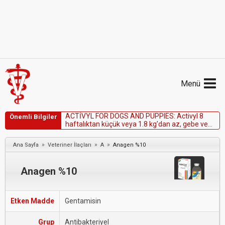
Menü
A
C
T
İ
V
Y
L
F
O
R
D
O
G
S
A
N
D
P
U
P
P
I
E
S
:
A
c
t
i
v
y
l
8
Önemli Bilgiler
h
a
f
t
a
l
ı
k
t
a
n
k
ü
ç
ü
k
v
e
y
a
1
.
8
k
g
'
d
a
n
a
z
,
g
e
b
e
v
e
l
a
k
t
a
s
y
o
n
d
a
k
i
k
ö
p
e
k
l
e
r
d
e
k
u
l
l
a
n
ı
l
m
a
z
.
»
»
»
Ana Sayfa
Veteriner İlaçları
A
Anagen %10
Anagen %10
Etken Madde
Gentamisin
Grup
Antibakteriyel