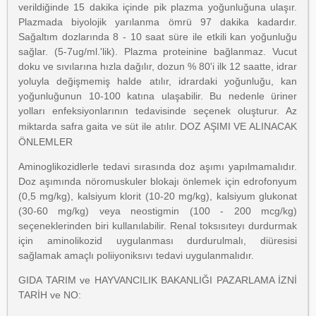
verildiğinde 15 dakika içinde pik plazma yoğunluğuna ulaşır.
Plazmada biyolojik yarılanma ömrü 97 dakika kadardır.
Sağaltım dozlarında 8 - 10 saat süre ile etkili kan yoğunluğu
sağlar. (5-7ug/ml.'lik). Plazma proteinine bağlanmaz. Vucut
doku ve sıvılarına hızla dağılır, dozun % 80'i ilk 12 saatte, idrar
yoluyla değişmemiş halde atılır, idrardaki yoğunluğu, kan
yoğunluğunun 10-100 katına ulaşabilir. Bu nedenle üriner
yolları enfeksiyonlarının tedavisinde seçenek oluşturur. Az
miktarda safra gaita ve süt ile atılır.
DOZ AŞIMI VE ALINACAK
ÖNLEMLER
Aminoglikozidlerle tedavi sırasında doz aşımı yapılmamalıdır.
Doz aşımında nöromuskuler blokajı önlemek için edrofonyum
(0,5 mg/kg), kalsiyum klorit (10-20 mg/kg), kalsiyum glukonat
(30-60 mg/kg) veya neostigmin (100 - 200 mcg/kg)
seçeneklerinden biri kullanılabilir. Renal toksısıteyı durdurmak
için aminolikozid uygulanması durdurulmalı, diüresisi
sağlamak amaçlı poliiyoniksıvı tedavi uygulanmalıdır.
GIDA TARIM ve HAYVANCILIK BAKANLIĞI PAZARLAMA İZNİ
TARİH ve NO: