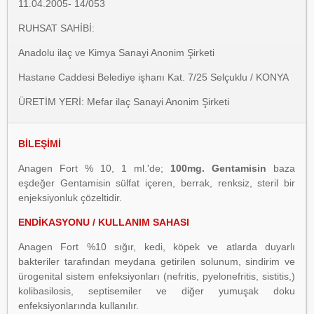
11.04.2005- 14/053
RUHSAT SAHİBİ:
Anadolu ilaç ve Kimya Sanayi Anonim Şirketi
Hastane Caddesi Belediye işhanı Kat. 7/25 Selçuklu / KONYA
ÜRETİM YERİ: Mefar ilaç Sanayi Anonim Şirketi
BİLEŞİMİ
Anagen Fort % 10, 1 ml.'de;
100mg. Gentamisin
baza
eşdeğer Gentamisin sülfat içeren, berrak, renksiz, steril bir
enjeksiyonluk çözeltidir.
ENDİKASYONU / KULLANIM SAHASI
Anagen Fort %10 sığır, kedi, köpek ve atlarda duyarlı
bakteriler tarafından meydana getirilen solunum, sindirim ve
ürogenital sistem enfeksiyonları (nefritis, pyelonefritis, sistitis,)
kolibasilosis, septisemiler ve diğer yumuşak doku
enfeksiyonlarında kullanılır.