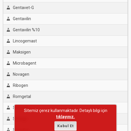
Gentavet-G
Gentavilin
Gentavilin %10
Lincogemast
Maksigen
Microbagent
Novagen
Ribogen
Romgetal
Salcogen
Sitemiz çerez kullanmaktadır. Detaylı bilgi için
tıklayınız.
Sintage
Kabul Et
Symatro