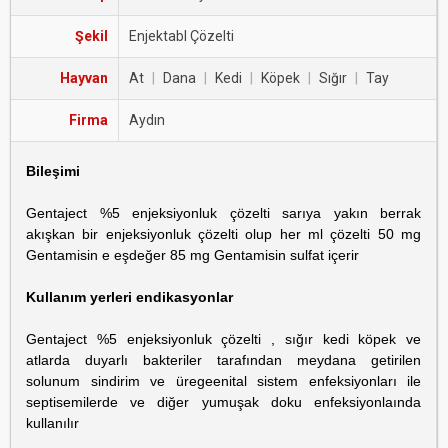
Şekil
Enjektabl Çözelti
Hayvan
At
|
Dana
|
Kedi
|
Köpek
|
Sığır
|
Tay
Firma
Aydın
Bileşimi
Gentaject %5 enjeksiyonluk çözelti sarıya yakın berrak
akışkan bir enjeksiyonluk çözelti olup her ml çözelti 50 mg
Gentamisin e eşdeğer 85 mg Gentamisin sulfat içerir
Kullanım yerleri endikasyonlar
Gentaject %5 enjeksiyonluk çözelti , sığır kedi köpek ve
atlarda duyarlı bakteriler tarafından meydana getirilen
solunum sindirim ve üregeenital sistem enfeksiyonları ile
septisemilerde ve diğer yumuşak doku enfeksiyonlaında
kullanılır