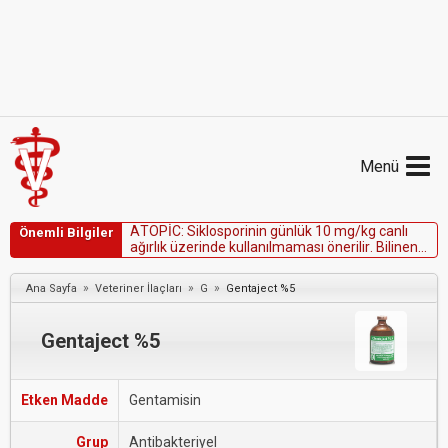
Menü
A
T
O
P
İ
C
:
S
i
k
l
o
s
p
o
r
i
n
i
n
g
ü
n
l
ü
k
1
0
m
g
/
k
g
c
a
n
l
ı
Önemli Bilgiler
a
ğ
ı
r
l
ı
k
ü
z
e
r
i
n
d
e
k
u
l
l
a
n
ı
l
m
a
m
a
s
ı
ö
n
e
r
i
l
i
r
.
B
i
l
i
n
e
n
b
i
r
a
n
t
i
d
o
t
u
y
o
k
t
u
r
.
D
o
z
a
ş
ı
m
ı
b
e
l
i
r
t
i
l
e
r
i
g
ö
r
ü
l
d
ü
ğ
ü
n
d
e
s
i
k
l
o
s
p
o
r
i
n
i
l
e
t
e
d
a
v
i
y
e
s
o
n
»
»
»
Ana Sayfa
Veteriner İlaçları
G
Gentaject %5
v
e
r
i
l
m
e
l
i
v
e
b
e
l
i
r
t
i
l
e
r
e
g
ö
r
e
t
e
d
a
v
i
y
a
p
ı
l
m
a
l
ı
d
ı
r
.
Gentaject %5
Etken Madde
Gentamisin
Grup
Antibakteriyel