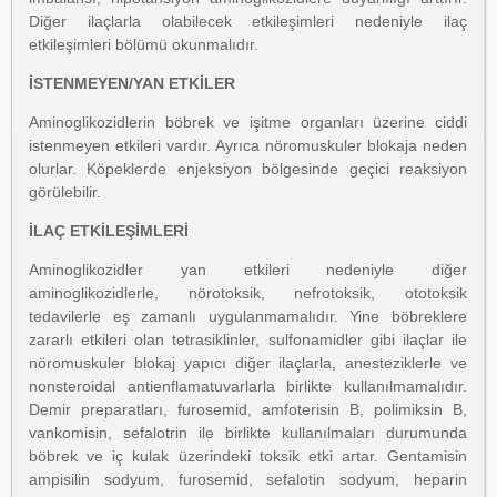
Diğer ilaçlarla olabilecek etkileşimleri nedeniyle ilaç
etkileşimleri bölümü okunmalıdır.
İSTENMEYEN/YAN ETKİLER
Aminoglikozidlerin böbrek ve işitme organları üzerine ciddi
istenmeyen etkileri vardır. Ayrıca nöromuskuler blokaja neden
olurlar. Köpeklerde enjeksiyon bölgesinde geçici reaksiyon
görülebilir.
İLAÇ ETKİLEŞİMLERİ
Aminoglikozidler yan etkileri nedeniyle diğer
aminoglikozidlerle, nörotoksik, nefrotoksik, ototoksik
tedavilerle eş zamanlı uygulanmamalıdır. Yine böbreklere
zararlı etkileri olan tetrasiklinler, sulfonamidler gibi ilaçlar ile
nöromuskuler blokaj yapıcı diğer ilaçlarla, anesteziklerle ve
nonsteroidal antienflamatuvarlarla birlikte kullanılmamalıdır.
Demir preparatları, furosemid, amfoterisin B, polimiksin B,
vankomisin, sefalotrin ile birlikte kullanılmaları durumunda
böbrek ve iç kulak üzerindeki toksik etki artar. Gentamisin
ampisilin sodyum, furosemid, sefalotin sodyum, heparin