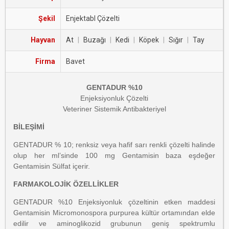
Şekil
Enjektabl Çözelti
Hayvan
At
|
Buzağı
|
Kedi
|
Köpek
|
Sığır
|
Tay
Firma
Bavet
GENTADUR %10
Enjeksiyonluk Çözelti
Veteriner Sistemik Antibakteriyel
BİLEŞİMİ
GENTADUR % 10; renksiz veya hafif sarı renkli çözelti halinde
olup her ml’sinde 100 mg Gentamisin baza eşdeğer
Gentamisin Sülfat içerir.
FARMAKOLOJİK ÖZELLİKLER
GENTADUR %10 Enjeksiyonluk çözeltinin etken maddesi
Gentamisin Micromonospora purpurea kültür ortamından elde
edilir ve aminoglikozid grubunun geniş spektrumlu