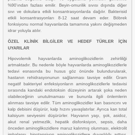
%90’ından fazlası emilir. Beyin-omurilik sıvısı dışında diğer
sıvı ve dokulara etkili konsantrasyonlarda dağılır. Bakterisid
etkili konsantrasyonları 8-12 saat devam eder. Böbrek
fonksiyonu normal hayvanlarda tamamına yakını değişmeden
idrar yoluyla atılır.
ÖZEL KLİNİK BİLGİLER VE HEDEF TÜRLER İÇİN
UYARILAR
Hipovolemik hayvanlarda aminoglikozidlerin zehirliliği
artmaktadır. Bu nedenle böyle hayvanlarda aminoglikozidlerle
tedavi esnasında bu husus göz önünde bulundurularak,
hastanın rehidrasyonunun sağlanması tavsiye edilir. Gram
negatif bakteriyel enfeksiyonların aminoglikozidlerle tedavisi
sırasında kandaki endotoksin düzeyinin artarak şoka neden
olabileceğinin unutulmaması ve bununla ilgili önlemlerin
alınması tavsiye edilir. Tüm aminoglikozidler kan basıncını ve
kalp debisini düşürür, kalp hızını yavaşlatırlar. Ayrıca kan total
kalsiyum seviyesini düşürürler. Hayvanın yaşı, şok, asidoz,
akut renal yetmezlik, hepatik disfonksiyon, sepsis, daha
önceden aminoglikozidlere maruz kalınmış olunması, elektrolit
imbalansı, hipotansiyon aminoglikozidlere duyarlılığı arttırır.