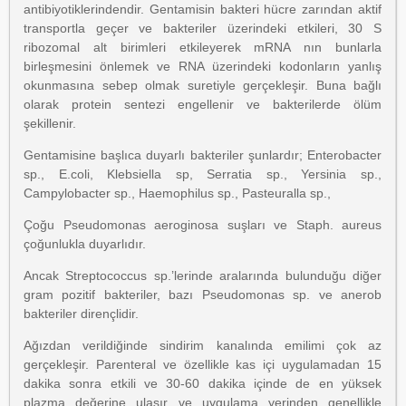
antibiyotiklerindendir. Gentamisin bakteri hücre zarından aktif
transportla geçer ve bakteriler üzerindeki etkileri, 30 S
ribozomal alt birimleri etkileyerek mRNA nın bunlarla
birleşmesini önlemek ve RNA üzerindeki kodonların yanlış
okunmasına sebep olmak suretiyle gerçekleşir. Buna bağlı
olarak protein sentezi engellenir ve bakterilerde ölüm
şekillenir.
Gentamisine başlıca duyarlı bakteriler şunlardır; Enterobacter
sp., E.coli, Klebsiella sp, Serratia sp., Yersinia sp.,
Campylobacter sp., Haemophilus sp., Pasteuralla sp.,
Çoğu Pseudomonas aeroginosa suşları ve Staph. aureus
çoğunlukla duyarlıdır.
Ancak Streptococcus sp.’lerinde aralarında bulunduğu diğer
gram pozitif bakteriler, bazı Pseudomonas sp. ve anerob
bakteriler dirençlidir.
Ağızdan verildiğinde sindirim kanalında emilimi çok az
gerçekleşir. Parenteral ve özellikle kas içi uygulamadan 15
dakika sonra etkili ve 30-60 dakika içinde de en yüksek
plazma değerine ulaşır ve uygulama yerinden genellikle