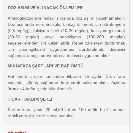
DOZ AŞIMI VE ALINACAK ÖNLEMLER
Aminoglikozidlerle tedavi sırasında doz aşımı yapılmamalıdır.
Doz aşımında nöromuskuler blokajı önlemek için edrofonyum
(0,5 mg/kg), kalsiyum klorit (10-20 mg/kg), kalsiyum glukonat
(30-60 mg/kg) veya neositigmin (100-200 mcg/kg)
seçeneklerinden biri kullanılabilir. Renal toksisiteyi durdurmak
için aminoglikozid uygulanması durdurulmalı, diüresisi
sağlamak amaçlı poliiyonik sıvı tedavisi uygulanmalıdır.
MUHAFAZA ŞARTLARI VE RAF ÖMRÜ
Raf ömrü üretim tarihinden itibaren 36 aydır. Ürün oda
ısısında, güneş ışığından korunarak saklanmalıdır. Açılmış
ürünler 4 hafta içinde tüketilmelidir.
TİCARİ TAKDİM ŞEKLİ
Karton kutu içinde 20 ml,50 ml ve 100 ml’lik Tip III amber
renkli cam şişelerde satışa sunulur.