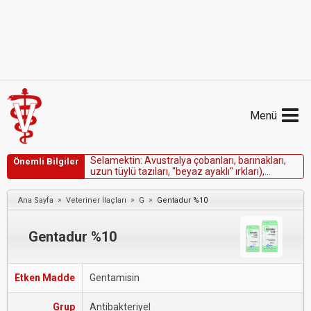
Menü
S
e
l
a
m
e
k
t
i
n
:
A
v
u
s
t
r
a
l
y
a
ç
o
b
a
n
l
a
r
ı
,
b
a
r
ı
n
a
k
l
a
r
ı
,
Önemli Bilgiler
u
z
u
n
t
ü
y
l
ü
t
a
z
ı
l
a
r
ı
,
"
b
e
y
a
z
a
y
a
k
l
ı
"
ı
r
k
l
a
r
ı
)
,
m
u
t
a
s
y
o
n
a
s
a
h
i
p
o
l
m
a
d
ı
k
l
a
r
ı
d
o
ğ
r
u
l
a
n
m
a
d
ı
k
ç
a
m
u
h
t
e
m
e
l
e
n
a
ş
a
ğ
ı
d
a
k
i
i
l
a
ç
l
a
r
v
e
i
l
a
ç
s
ı
n
ı
f
l
a
r
ı
y
l
a
»
»
»
Ana Sayfa
Veteriner İlaçları
G
Gentadur %10
b
i
r
l
i
k
t
e
s
e
l
a
m
e
k
t
i
n
a
l
m
a
m
a
l
ı
d
ı
r
:
Gentadur %10
Etken Madde
Gentamisin
Grup
Antibakteriyel