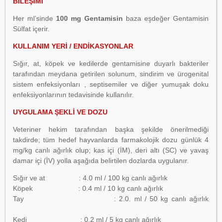
BİLEŞİMİ
Her ml’sinde
100 mg Gentamisin
baza eşdeğer Gentamisin
Sülfat içerir.
KULLANIM YERİ / ENDİKASYONLAR
Sığır, at, köpek ve kedilerde gentamisine duyarlı bakteriler
tarafından meydana getirilen solunum, sindirim ve ürogenital
sistem enfeksiyonları , septisemiler ve diğer yumuşak doku
enfeksiyonlarının tedavisinde kullanılır.
UYGULAMA ŞEKLİ VE DOZU
Veteriner hekim tarafından başka şekilde önerilmediği
takdirde; tüm hedef hayvanlarda farmakolojik dozu günlük 4
mg/kg canlı ağırlık olup; kas içi (İM), deri altı (SC) ve yavaş
damar içi (İV) yolla aşağıda belirtilen dozlarda uygulanır.
Sığır ve at : 4.0 ml / 100 kg canlı ağırlık
Köpek : 0.4 ml / 10 kg canlı ağırlık
Tay : 2.0. ml / 50 kg canlı ağırlık
Kedi : 0.2 ml / 5 kg canlı ağırlık