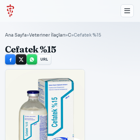
Ana Sayfa
»
Veteriner İlaçları
»
C
»
Cefatek %15
Cefatek %15
URL