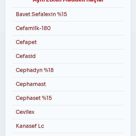
Bavet Sefalexin %15
Cefamilk-180
Cefapet
Cefasid
Cephadyn %18
Cephamast
Cephaset %15
Cevilex
Kanasef Lc