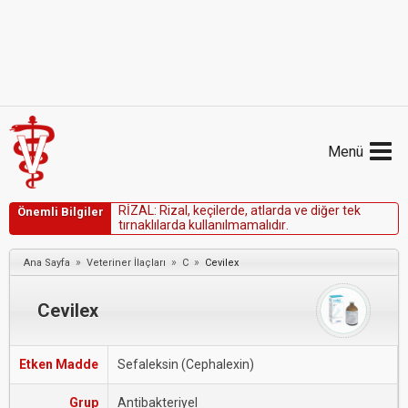
Menü
R
İ
Z
A
L
:
R
i
z
a
l
,
k
e
ç
i
l
e
r
d
e
,
a
t
l
a
r
d
a
v
e
d
i
ğ
e
r
t
e
k
Önemli Bilgiler
t
ı
r
n
a
k
l
ı
l
a
r
d
a
k
u
l
l
a
n
ı
l
m
a
m
a
l
ı
d
ı
r
.
»
»
»
Ana Sayfa
Veteriner İlaçları
C
Cevilex
Cevilex
Etken Madde
Sefaleksin (Cephalexin)
Grup
Antibakteriyel