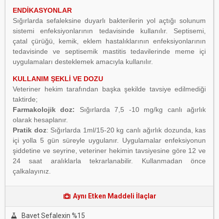
ENDİKASYONLAR
Sığırlarda sefaleksine duyarlı bakterilerin yol açtığı solunum
sistemi enfeksiyonlarının tedavisinde kullanılır. Septisemi,
çatal çürüğü, kemik, eklem hastalıklarının enfeksiyonlarının
tedavisinde ve septisemik mastitis tedavilerinde meme içi
uygulamaları desteklemek amacıyla kullanılır.
KULLANIM ŞEKLİ VE DOZU
Veteriner hekim tarafından başka şekilde tavsiye edilmediği
taktirde;
Farmakolojik doz:
Sığırlarda 7,5 -10 mg/kg canlı ağırlık
olarak hesaplanır.
Pratik doz
: Sığırlarda 1ml/15-20 kg canlı ağırlık dozunda, kas
içi yolla 5 gün süreyle uygulanır. Uygulamalar enfeksiyonun
şiddetine ve seyrine, veteriner hekimin tavsiyesine göre 12 ve
24 saat aralıklarla tekrarlanabilir. Kullanmadan önce
çalkalayınız.
Aynı Etken Maddeli İlaçlar
Bavet Sefalexin %15