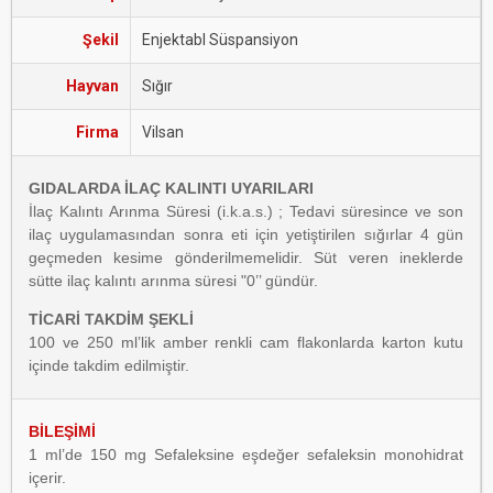
Şekil
Enjektabl Süspansiyon
Hayvan
Sığır
Firma
Vilsan
GIDALARDA İLAÇ KALINTI UYARILARI
İlaç Kalıntı Arınma Süresi (i.k.a.s.) ; Tedavi süresince ve son
ilaç uygulamasından sonra eti için yetiştirilen sığırlar 4 gün
geçmeden kesime gönderilmemelidir. Süt veren ineklerde
sütte ilaç kalıntı arınma süresi "0’’ gündür.
TİCARİ TAKDİM ŞEKLİ
100 ve 250 ml’lik amber renkli cam flakonlarda karton kutu
içinde takdim edilmiştir.
BİLEŞİMİ
1 ml’de 150 mg Sefaleksine eşdeğer sefaleksin monohidrat
içerir.