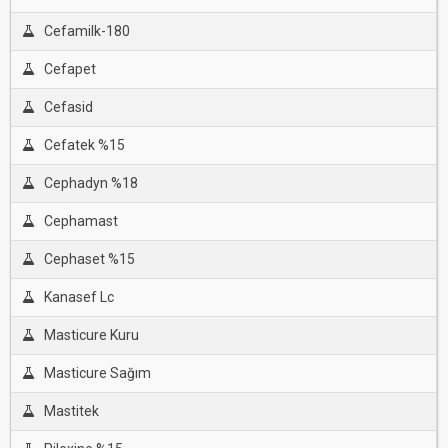
Cefamilk-180
Cefapet
Cefasid
Cefatek %15
Cephadyn %18
Cephamast
Cephaset %15
Kanasef Lc
Masticure Kuru
Masticure Sağım
Mastitek