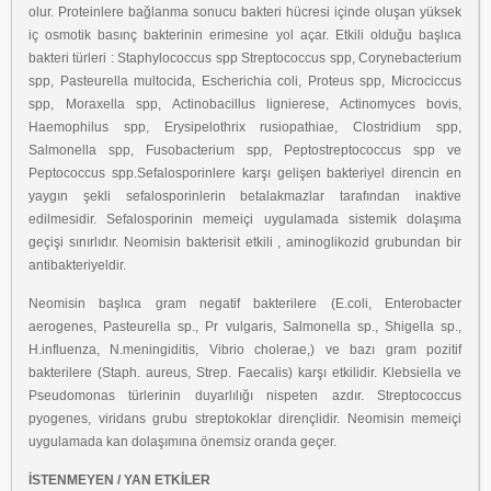
olur. Proteinlere bağlanma sonucu bakteri hücresi içinde oluşan yüksek
iç osmotik basınç bakterinin erimesine yol açar. Etkili olduğu başlıca
bakteri türleri : Staphylococcus spp Streptococcus spp, Corynebacterium
spp, Pasteurella multocida, Escherichia coli, Proteus spp, Microciccus
spp, Moraxella spp, Actinobacillus lignierese, Actinomyces bovis,
Haemophilus spp, Erysipelothrix rusiopathiae, Clostridium spp,
Salmonella spp, Fusobacterium spp, Peptostreptococcus spp ve
Peptococcus spp.Sefalosporinlere karşı gelişen bakteriyel direncin en
yaygın şekli sefalosporinlerin betalakmazlar tarafından inaktive
edilmesidir. Sefalosporinin memeiçi uygulamada sistemik dolaşıma
geçişi sınırlıdır. Neomisin bakterisit etkili , aminoglikozid grubundan bir
antibakteriyeldir.
Neomisin başlıca gram negatif bakterilere (E.coli, Enterobacter
aerogenes, Pasteurella sp., Pr vulgaris, Salmonella sp., Shigella sp.,
H.influenza, N.meningiditis, Vibrio cholerae,) ve bazı gram pozitif
bakterilere (Staph. aureus, Strep. Faecalis) karşı etkilidir. Klebsiella ve
Pseudomonas türlerinin duyarlılığı nispeten azdır. Streptococcus
pyogenes, viridans grubu streptokoklar dirençlidir. Neomisin memeiçi
uygulamada kan dolaşımına önemsiz oranda geçer.
İSTENMEYEN / YAN ETKİLER