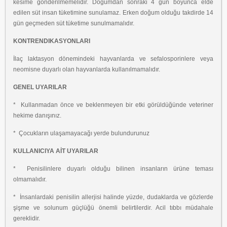
kesime gönderilmemelidir. Doğumdan sonraki 4 gün boyunca elde
edilen süt insan tüketimine sunulamaz. Erken doğum olduğu takdirde 14
gün geçmeden süt tüketime sunulmamalıdır.
KONTRENDIKASYONLARI
İlaç laktasyon dönemindeki hayvanlarda ve sefalosporinlere veya
neomisne duyarlı olan hayvanlarda kullanılmamalıdır.
GENEL UYARILAR
* Kullanmadan önce ve beklenmeyen bir etki görüldüğünde veteriner
hekime danışınız.
* Çocukların ulaşamayacağı yerde bulundurunuz
KULLANICIYA AİT UYARILAR
* Penisilinlere duyarlı olduğu bilinen insanların ürüne teması
olmamalıdır.
* İnsanlardaki penisilin allerjisi halinde yüzde, dudaklarda ve gözlerde
şişme ve solunum güçlüğü önemli belirtilerdir. Acil tıbbı müdahale
gereklidir.