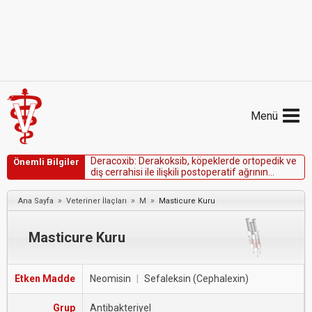
Menü
D
e
r
a
c
o
x
i
b
:
D
e
r
a
k
o
k
s
i
b
,
k
ö
p
e
k
l
e
r
d
e
o
r
t
o
p
e
d
i
k
v
e
Önemli Bilgiler
d
i
ş
c
e
r
r
a
h
i
s
i
i
l
e
i
l
i
ş
k
i
l
i
p
o
s
t
o
p
e
r
a
t
i
f
a
ğ
r
ı
n
ı
n
t
e
d
a
v
i
s
i
v
e
o
s
t
e
o
a
r
t
r
i
t
i
l
e
i
l
i
ş
k
i
l
i
a
ğ
r
ı
v
e
i
l
t
i
h
a
b
ı
n
t
e
d
a
v
i
s
i
i
ç
i
n
k
u
l
l
a
n
ı
l
ı
l
ı
r
.
»
»
»
Ana Sayfa
Veteriner İlaçları
M
Masticure Kuru
Masticure Kuru
Etken Madde
Neomisin
|
Sefaleksin (Cephalexin)
Grup
Antibakteriyel