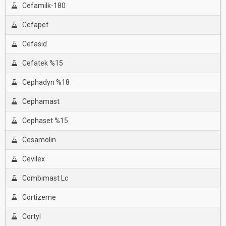
Cefamilk-180
Cefapet
Cefasid
Cefatek %15
Cephadyn %18
Cephamast
Cephaset %15
Cesamolin
Cevilex
Combimast Lc
Cortizeme
Cortyl