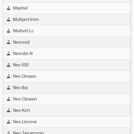
Mastivil
Multıject Imm
Multivet Lc
Necrocid
Necrolin-N
Neo 500
Neo Clinasin
Neo-Bıo
Neo-Clinasin
Neo-Kort
Neo-Lincova
Neo-Terramycin