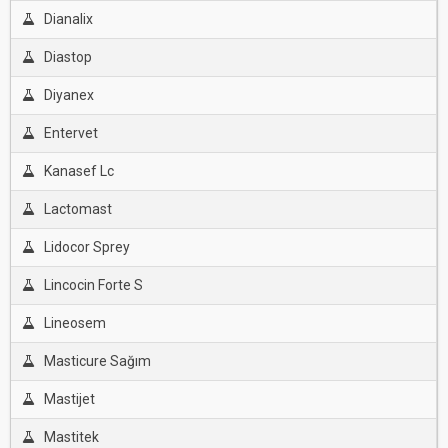
Dianalix
Diastop
Diyanex
Entervet
Kanasef Lc
Lactomast
Lidocor Sprey
Lincocin Forte S
Lineosem
Masticure Sağım
Mastijet
Mastitek