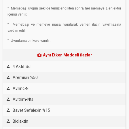
* Memebaşı uygun şekilde temizlendikten sonra her memeye 1 enjektör
içeriği verilir.
* Memebaşı ve memeye masaj yapılarak verilen ilacın yayılmasına
yardım edilir.
* Uygulama bir kere yapılır.
Aynı Etken Maddeli İlaçlar
4 Aktif Sd
Aremisin %50
Avilinc-N
Avitrim-Nts
Bavet Sefalexin %15
Biolaktin