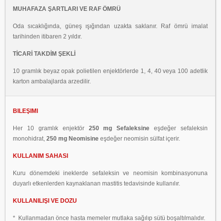
MUHAFAZA ŞARTLARI VE RAF ÖMRÜ
Oda sıcaklığında, güneş ışığından uzakta saklanır. Raf ömrü imalat
tarihinden itibaren 2 yıldır.
TİCARİ TAKDİM ŞEKLİ
10 gramlık beyaz opak polietilen enjektörlerde 1, 4, 40 veya 100 adetlik
karton ambalajlarda arzedilir.
BILEŞIMI
Her 10 gramlık enjektör
250 mg Sefaleksine
eşdeğer sefaleksin
monohidrat,
250 mg Neomisine
eşdeğer neomisin sülfat içerir.
KULLANIM SAHASI
Kuru dönemdeki ineklerde sefaleksin ve neomisin kombinasyonuna
duyarlı etkenlerden kaynaklanan mastitis tedavisinde kullanılır.
KULLANILIŞI VE DOZU
* Kullanmadan önce hasta memeler mutlaka sağılıp sütü boşaltılmalıdır.