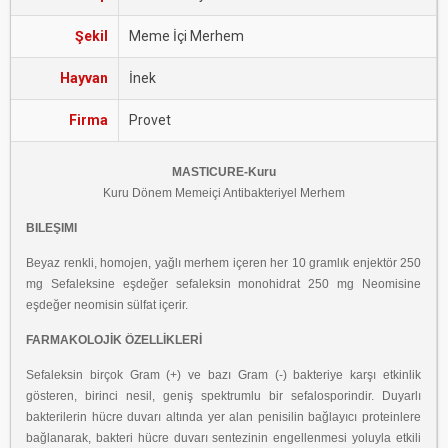
Şekil
Meme İçi Merhem
Hayvan
İnek
Firma
Provet
MASTICURE-Kuru
Kuru Dönem Memeiçi Antibakteriyel Merhem
BILEŞIMI
Beyaz renkli, homojen, yağlı merhem içeren her 10 gramlık enjektör 250
mg Sefaleksine eşdeğer sefaleksin monohidrat 250 mg Neomisine
eşdeğer neomisin sülfat içerir.
FARMAKOLOJİK ÖZELLİKLERİ
Sefaleksin birçok Gram (+) ve bazı Gram (-) bakteriye karşı etkinlik
gösteren, birinci nesil, geniş spektrumlu bir sefalosporindir. Duyarlı
bakterilerin hücre duvarı altında yer alan penisilin bağlayıcı proteinlere
bağlanarak, bakteri hücre duvarı sentezinin engellenmesi yoluyla etkili