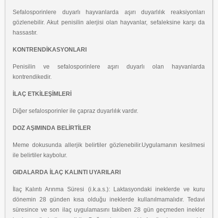
Sefalosporinlere duyarlı hayvanlarda aşırı duyarlılık reaksiyonları
gözlenebilir. Akut penisilin alerjisi olan hayvanlar, sefaleksine karşı da
hassastır.
KONTRENDİKASYONLARI
Penisilin ve sefalosporinlere aşırı duyarlı olan hayvanlarda
kontrendikedir.
İLAÇ ETKİLEŞİMLERİ
Diğer sefalosporinler ile çapraz duyarlılık vardır.
DOZ AŞIMINDA BELİRTİLER
Meme dokusunda allerjik belirtiler gözlenebilir.Uygulamanın kesilmesi
ile belirtiler kaybolur.
GIDALARDA İLAÇ KALINTI UYARILARI
İlaç Kalıntı Arınma Süresi (i.k.a.s.): Laktasyondaki ineklerde ve kuru
dönemin 28 günden kısa olduğu ineklerde kullanılmamalıdır. Tedavi
süresince ve son ilaç uygulamasını takiben 28 gün geçmeden inekler