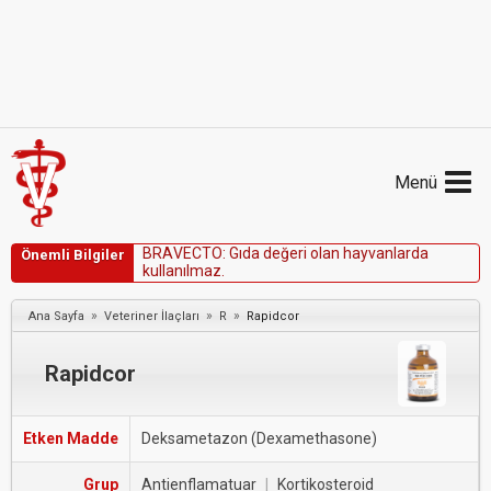
Menü
B
R
A
V
E
C
T
O
:
G
ı
d
a
d
e
ğ
e
r
i
o
l
a
n
h
a
y
v
a
n
l
a
r
d
a
Önemli Bilgiler
k
u
l
l
a
n
ı
l
m
a
z
.
»
»
»
Ana Sayfa
Veteriner İlaçları
R
Rapidcor
Rapidcor
Etken Madde
Deksametazon (Dexamethasone)
Grup
Antienflamatuar
|
Kortikosteroid