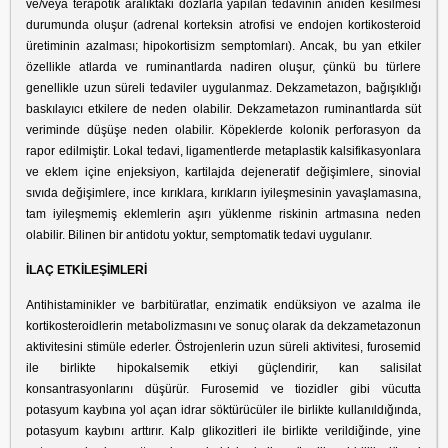
ve/veya terapötik aralıktaki dozlarla yapılan tedavinin aniden kesilmesi
durumunda oluşur (adrenal korteksin atrofisi ve endojen kortikosteroid
üretiminin azalması; hipokortisizm semptomları). Ancak, bu yan etkiler
özellikle atlarda ve ruminantlarda nadiren oluşur, çünkü bu türlere
genellikle uzun süreli tedaviler uygulanmaz. Dekzametazon, bağışıklığı
baskılayıcı etkilere de neden olabilir. Dekzametazon ruminantlarda süt
veriminde düşüşe neden olabilir. Köpeklerde kolonik perforasyon da
rapor edilmiştir. Lokal tedavi, ligamentlerde metaplastik kalsifikasyonlara
ve eklem içine enjeksiyon, kartilajda dejeneratif değişimlere, sinovial
sıvıda değişimlere, ince kırıklara, kırıkların iyileşmesinin yavaşlamasına,
tam iyileşmemiş eklemlerin aşırı yüklenme riskinin artmasına neden
olabilir. Bilinen bir antidotu yoktur, semptomatik tedavi uygulanır.
İLAÇ ETKİLEŞİMLERİ
Antihistaminikler ve barbitüratlar, enzimatik endüksiyon ve azalma ile
kortikosteroidlerin metabolizmasını ve sonuç olarak da dekzametazonun
aktivitesini stimüle ederler. Östrojenlerin uzun süreli aktivitesi, furosemid
ile birlikte hipokalsemik etkiyi güçlendirir, kan salisilat
konsantrasyonlarını düşürür. Furosemid ve tiozidler gibi vücutta
potasyum kaybına yol açan idrar söktürücüler ile birlikte kullanıldığında,
potasyum kaybını arttırır. Kalp glikozitleri ile birlikte verildiğinde, yine