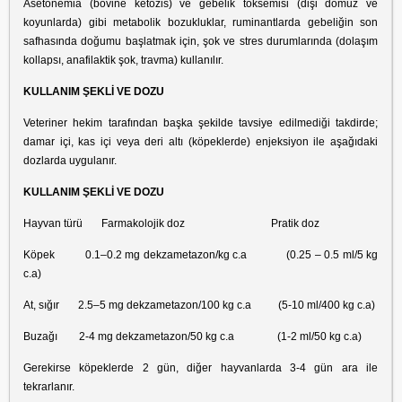
Asetonemia (bovine ketozis) ve gebelik toksemisi (dişi domuz ve
koyunlarda) gibi metabolik bozukluklar, ruminantlarda gebeliğin son
safhasında doğumu başlatmak için, şok ve stres durumlarında (dolaşım
kollapsı, anafilaktik şok, travma) kullanılır.
KULLANIM ŞEKLİ VE DOZU
Veteriner hekim tarafından başka şekilde tavsiye edilmediği takdirde;
damar içi, kas içi veya deri altı (köpeklerde) enjeksiyon ile aşağıdaki
dozlarda uygulanır.
KULLANIM ŞEKLİ VE DOZU
Hayvan türü Farmakolojik doz Pratik doz
Köpek 0.1–0.2 mg dekzametazon/kg c.a (0.25 – 0.5 ml/5 kg
c.a)
At, sığır 2.5–5 mg dekzametazon/100 kg c.a (5-10 ml/400 kg c.a)
Buzağı 2-4 mg dekzametazon/50 kg c.a (1-2 ml/50 kg c.a)
Gerekirse köpeklerde 2 gün, diğer hayvanlarda 3-4 gün ara ile
tekrarlanır.