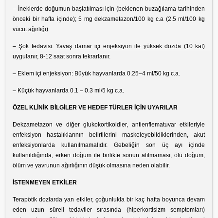
– İneklerde doğumun başlatılması için (beklenen buzağılama tarihinden
önceki bir hafta içinde); 5 mg dekzametazon/100 kg c.a (2.5 ml/100 kg
vücut ağırlığı)
– Şok tedavisi: Yavaş damar içi enjeksiyon ile yüksek dozda (10 kat)
uygulanır, 8-12 saat sonra tekrarlanır.
– Eklem içi enjeksiyon: Büyük hayvanlarda 0.25–4 ml/50 kg c.a.
– Küçük hayvanlarda 0.1 – 0.3 ml/5 kg c.a.
ÖZEL KLİNİK BİLGİLER VE HEDEF TÜRLER İÇİN UYARILAR
Dekzametazon ve diğer glukokortikoidler, antienflematuvar etkileriyle
enfeksiyon hastalıklarının belirtilerini maskeleyebildiklerinden, akut
enfeksiyonlarda kullanılmamalıdır. Gebeliğin son üç ayı içinde
kullanıldığında, erken doğum ile birlikte sonun atılmaması, ölü doğum,
ölüm ve yavrunun ağırlığının düşük olmasına neden olabilir.
İSTENMEYEN ETKİLER
Terapötik dozlarda yan etkiler, çoğunlukla bir kaç hafta boyunca devam
eden uzun süreli tedaviler sırasında (hiperkortisizm semptomları)