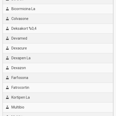
Bicormicina La
Colvasone
Deksakort %0,4
Devamed
Dexacure
Dexapen La
Dexazon
Farfosona
Fatrocortin
Kortipen La
Multibio