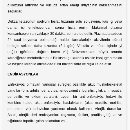
glikozunu arttırırlar ve vücutta artan enerji ihtiyacının karşılanmasını
sağlarlar.
Dekzametazonun sodyum fosfat tuzunun sulu solüsyonu, kas içi veya
damar içi enjeksiyondan sonra hızla emilir. Maksimal plazma
konsantrasyonları yaklaşık 30 dakika sonra elde edilir. Plazmada sadece
24 saat boyunca belirlendiği halde, farmakolojik aktivitenin süresi
belirgin şekilde daha uzundur (2-4 gün). Vücutta ve hücre içinde iyi
dağılır (görünen dağılım hacmi >1). Dekzametazon, büyük oranda
karaciğerde metabolize olur. Bir kısmı glukuronik asit ile konjuge olmakta
ve başlıca idrar ile atılmaktadır. Bir miktarı safra ve dışkı ile de atılır.
ENDİKASYONLAR
Enfeksiyöz olmayan yangısal süreçler, özellikle akut muskoloskeletal
yangılar (örn. artritis, periartritis, tendovajinitis, bursitis, çıkıklar, myositis,
periostitis ve eklem yaraları), uygun bir anti-enfeksiyöz tedavi ile
kombine halde akut enfeksiyöz hastalıkların (akut mastitis, metritis,
pneumoni vb) tedavisine yardımcı olarak kullanılır. Alerjik durumlar:
Astım, alerjik deri reaksiyonları (egzama, ürtiker, pruritis gibi), at ve
sığırlarda topallık, yılan sokmaları vb.,