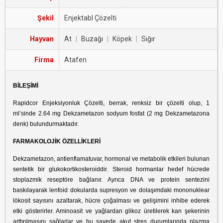
Şekil
Enjektabl Çözelti
Hayvan
At
|
Buzağı
|
Köpek
|
Sığır
Firma
Atafen
BİLEŞİMİ
Rapidcor Enjeksiyonluk Çözelti, berrak, renksiz bir çözelti olup, 1
ml’sinde 2.64 mg Dekzametazon sodyum fosfat (2 mg Dekzametazona
denk) bulundurmaktadır.
FARMAKOLOJİK ÖZELLİKLERİ
Dekzametazon, antienflamatuvar, hormonal ve metabolik etkileri bulunan
sentetik bir glukokortikosteroiddir. Steroid hormanlar hedef hücrede
stoplazmik reseptöre bağlanır. Ayrıca DNA ve protein sentezini
baskılayarak lenfoid dokularda supresyon ve dolaşımdaki mononuklear
lökosit sayısını azaltarak, hücre çoğalması ve gelişimini inhibe ederek
etki gösterirler. Aminoasit ve yağlardan glikoz üretilerek kan şekerinin
arttırılmasını sağlarlar ve bu sayede akut stres durumlarında plazma