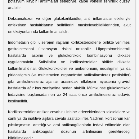
potasyum kaybını arttırmaları sebebiyle, kalbe yönelik zehirlilik düzeyi
artabilir.
Deksamatozon ve diğer glukokortikoidler, anti inflamatuar etkileriyle
enfeksiyon hastalıklarının belirtilerini maskeleyebildiklerinden, akut
enfeksiyonlarında kullanılmamalıdır.
Indometasin gibi ülserojen ilaçların kortikosteroidlerle birlikte verilmesi
gastrointestinal ülserasyon riskini artırabilir. Hipoprotrombinemili
hastalarda aspirin ve glukokortikoid kombinasyonu dikkatle
uygulanmalıdır. Salisilatlar ve kortikosteroidler birlikte dikkatle
kullanılmalıdırlar. Glukokortikoidler ve ambenonium, neostigmin ya da
piridostigmin (ve muhtemelen organofosfat antikolinesteraz pestisidler)
gibi antikolinesteraz ajanlar arasındaki etkileşim myastenia gravisli
hastalarda ağır kas zaafiyetine neden olabilir. Mümkünse glukokortikoid
tedavisine başlamadan en az 24 saat önce antikolinesteraz tedavisi
kesilmelidir.
Kortikosteroidler antikor cevabını inhibe edeceklerinden toksoidlere ve
canlı ya da inaktive aşılara cevabı azaltabilirler. Nadiren, kortizonun kan
pıhtılaşmasını artırdığı ve oral antikoagülanlarla tedavi edilmekte olan
hastalarda antikoagülan dozunun artırılmasını gerektireceği
bildirilmektedir.