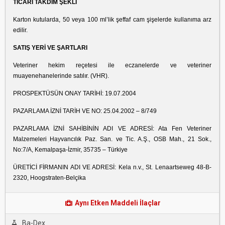
TİCARİ TAKDİM ŞEKLİ
Karton kutularda, 50 veya 100 ml’lik şeffaf cam şişelerde kullanıma arz
edilir.
SATIŞ YERİ VE ŞARTLARI
Veteriner hekim reçetesi ile eczanelerde ve veteriner
muayenehanelerinde satılır. (VHR).
PROSPEKTÜSÜN ONAY TARİHİ: 19.07.2004
PAZARLAMA İZNİ TARİH VE NO: 25.04.2002 – 8/749
PAZARLAMA İZNİ SAHİBİNİN ADI VE ADRESİ: Ata Fen Veteriner
Malzemeleri Hayvancılık Paz. San. ve Tic. A.Ş., OSB Mah., 21 Sok.,
No:7/A, Kemalpaşa-İzmir, 35735 – Türkiye
ÜRETİCİ FİRMANIN ADI VE ADRESİ: Kela n.v., St. Lenaartseweg 48-B-
2320, Hoogstraten-Belçika
Aynı Etken Maddeli İlaçlar
Ba-Dex