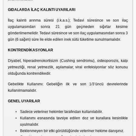
GIDALARDA İLAÇ KALINTI UYARILARI
İlaç kalıntı arınma süresi (i.k.a.s.); Tedavi süresince ve son ilaç
uygulamasından sonra 21 gün geçmeden sığırlar kesime
gönderilmemelidir. Tedavi süresince ve son ilaç uygulamasından sonra 3
gün (6 sağım) süre ile elde edilen inek sütü tüketime sunulmamalıdır.
KONTRENDİKASYONLAR
Diyabet, hiperadrenokortisizm (Cushing sendromu), osteoporozis, kalp
yetmezliği, renal yetmezlik, aşılamalar, viral enfeksiyonlar söz konusu
olduğunda kontrendikedir.
Gebelikte Kullanımı: Gebeliğin ilk ve son 1/3’üncü devrelerinde
kullanılmamalıdır.
GENEL UYARILAR
Sadece veteriner hekimler tarafından kullanılabilir.
Kullanımı esnasında tavsiye edilen doz ve kurallara kesinlikle
uyulmalıdır.
Beklenmeyen bir etki görüldüğünde veteriner hekime danışınız.