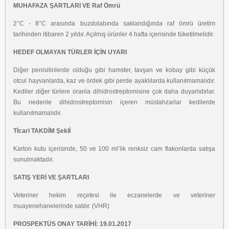
MUHAFAZA ŞARTLARI VE Raf Ömrü
2°C - 8°C arasında buzdolabında saklandığında raf ömrü üretim
tarihinden itibaren 2 yıldır. Açılmış ürünler 4 hafta içerisinde tüketilmelidir.
HEDEF OLMAYAN TÜRLER İÇİN UYARI
Diğer penisilinlerde olduğu gibi hamster, tavşan ve kobay gibi küçük
otcul hayvanlarda, kaz ve ördek gibi perde ayaklılarda kullanılmamalıdır.
Kediler diğer türlere oranla dihidrostreptomisine çok daha duyarlıdırlar.
Bu nedenle dihidrostreptomisin içeren müstahzarlar kedilerde
kullanılmamalıdır.
Tİcari TAKDİM Şeklİ
Karton kutu içerisinde, 50 ve 100 ml’lik renksiz cam flakonlarda satışa
sunulmaktadır.
SATIŞ YERİ VE ŞARTLARI
Veteriner hekim reçetesi ile eczanelerde ve veteriner
muayenehanelerinde satılır. (VHR)
PROSPEKTÜS ONAY TARİHİ: 19.01.2017