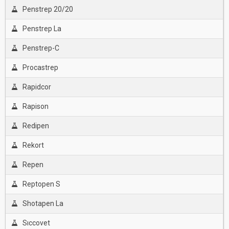
Penstrep 20/20
Penstrep La
Penstrep-C
Procastrep
Rapidcor
Rapison
Redipen
Rekort
Repen
Reptopen S
Shotapen La
Sıccovet