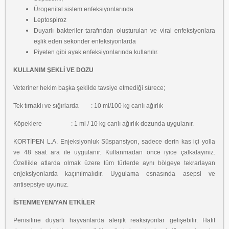
Ürogenital sistem enfeksiyonlarında
Leptospiroz
Duyarlı bakteriler tarafından oluşturulan ve viral enfeksiyonlara
eşlik eden sekonder enfeksiyonlarda
Piyeten gibi ayak enfeksiyonlarında kullanılır.
KULLANIM ŞEKLİ VE DOZU
Veteriner hekim başka şekilde tavsiye etmediği sürece;
Tek tırnaklı ve sığırlarda : 10 ml/100 kg canlı ağırlık
Köpeklere : 1 ml / 10 kg canlı ağırlık dozunda uygulanır.
KORTİPEN L.A. Enjeksiyonluk Süspansiyon, sadece derin kas içi yolla
ve 48 saat ara ile uygulanır. Kullanmadan önce iyice çalkalayınız.
Özellikle atlarda olmak üzere tüm türlerde aynı bölgeye tekrarlayan
enjeksiyonlarda kaçınılmalıdır. Uygulama esnasında asepsi ve
antisepsiye uyunuz.
İSTENMEYEN/YAN ETKİLER
Penisiline duyarlı hayvanlarda alerjik reaksiyonlar gelişebilir. Hafif