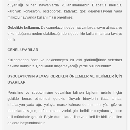
duyarlılığı bilinen hayvanlarda kullanılmamalıdır. Diabetus mellitus,
kardiyak konjesyon, osteoporoz, katarakt, göz dejenerasyonu yada
mikozlu hayvanda kullanılması önerilmez.
Gebelikte kullanımı:
Dekzametazon, gebe hayvanlarda yavru atmaya ve
erken doğuma neden olabileceğinden, gebelikte kullanılmaması tavsiye
edilir.
GENEL UYARILAR
Kullanmadan önce ve beklenmeyen bir etki görüldüğünde veteriner
hekime danışınız. Çocukların ulaşamayacağı yerde bulundurunuz.
UYGULAYICININ ALMASI GEREKEN ÖNLEMLER VE HEKİMLER İÇİN
UYARILAR
Penisiline ve streptomisine duyarlılığı bilinen kişilerin ürünle hiçbir
şekilde temas etmemesi gerekir. Duyarlı bireylerin ilaca temas,
inhalasyon yada ağız yoluyla maruz kalması durumunda, yüz, göz ve
dudaklarda şişme, nefes almada zorluk gibi belirtiler meydana gelince
acil müdahale gerekir. Böyle durumlarda ilaç ve etiketi ile birlikte acilen
doktora başvurulmalıdır.