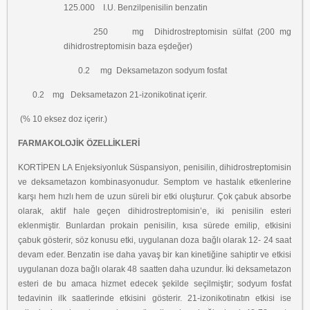
125.000 I.U. Benzilpenisilin benzatin
250 mg Dihidrostreptomisin sülfat (200 mg
dihidrostreptomisin baza eşdeğer)
0.2 mg Deksametazon sodyum fosfat
0.2 mg Deksametazon 21-izonikotinat içerir.
(% 10 eksez doz içerir.)
FARMAKOLOJİK ÖZELLİKLERİ
KORTİPEN LA Enjeksiyonluk Süspansiyon, penisilin, dihidrostreptomisin
ve deksametazon kombinasyonudur. Semptom ve hastalık etkenlerine
karşı hem hızlı hem de uzun süreli bir etki oluşturur. Çok çabuk absorbe
olarak, aktif hale geçen dihidrostreptomisin’e, iki penisilin esteri
eklenmiştir. Bunlardan prokain penisilin, kısa sürede emilip, etkisini
çabuk gösterir, söz konusu etki, uygulanan doza bağlı olarak 12- 24 saat
devam eder. Benzatin ise daha yavaş bir kan kinetiğine sahiptir ve etkisi
uygulanan doza bağlı olarak 48 saatten daha uzundur. İki deksametazon
esteri de bu amaca hizmet edecek şekilde seçilmiştir; sodyum fosfat
tedavinin ilk saatlerinde etkisini gösterir. 21-izonikotinatın etkisi ise