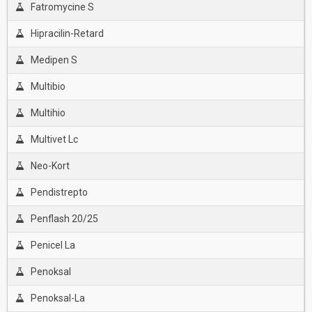
Fatromycine S
Hipracilin-Retard
Medipen S
Multibio
Multihio
Multivet Lc
Neo-Kort
Pendistrepto
Penflash 20/25
Penicel La
Penoksal
Penoksal-La