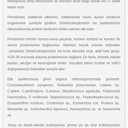
mikrojenize olma derecesine ve önerilen doza bağlı olarak 48-72 saate
kadar uzar.
Penisilinler, bakterisit etkilerini, bakterilerde hücre duvarı sentezini
engellemek suretiyle gösterir. Dihidrostreptomisin ise bakterilerinin
ribozomlarında protein sentezini inhibe ederek etki eder.
Penisilinler emilim sonrası kana geçerek, kısmen serbest ve kısmen de
serum proteinlerine bağlanırlar. Atılımları büyük oranda böbrekler
yoluyladır. Dihidrostreptomisin ise hızla absorbe olup, aktif hale geçip,
%30-35 oranında plazma proteinlerine bağlanır. En fazla, böbrek, iskelet
kasları, akciğer ve karaciğerde birikir. Vücuttan atılımı hızlıdır ve %80’i
değişmeksizin böbrekler yoluyla atılır.
Etki spektrumuna giren başlıca mikroorganizmalar şunlardır;
Corynebacterium pyogenes, Klebsiella pneumaniae, Listeria sp.,
C.teteni, C.perfringens, S.aureus, Streptococcus agalactia, Pasteurella
haemolytica, P. multocida, Staphylococcus sp., Peptostreptococcus sp.,
Erysipelothrix insidosa, Clostridium sp., Escherichia coli, Proteus sp.,
Moraxella sp., Actinobacillus lignieresi, Haemophilus sp. ve Salmonella
sp.
Yangı ve toksik-allerjik reaksiyonlar, primer ya da viral enfeksiyonları