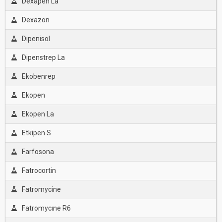
Dexapen La
Dexazon
Dipenisol
Dipenstrep La
Ekobenrep
Ekopen
Ekopen La
Etkipen S
Farfosona
Fatrocortin
Fatromycine
Fatromycıne R6