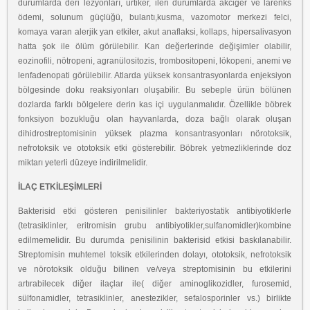
durumlarda deri lezyonları, ürtiker, ileri durumlarda akciğer ve larenks
ödemi, solunum güçlüğü, bulantı,kusma, vazomotor merkezi felci,
komaya varan alerjik yan etkiler, akut anaflaksi, kollaps, hipersalivasyon
hatta şok ile ölüm görülebilir. Kan değerlerinde değişimler olabilir,
eozinofili, nötropeni, agranülositozis, trombositopeni, lökopeni, anemi ve
lenfadenopati görülebilir. Atlarda yüksek konsantrasyonlarda enjeksiyon
bölgesinde doku reaksiyonları oluşabilir. Bu sebeple ürün bölünen
dozlarda farklı bölgelere derin kas içi uygulanmalıdır. Özellikle böbrek
fonksiyon bozukluğu olan hayvanlarda, doza bağlı olarak oluşan
dihidrostreptomisinin yüksek plazma konsantrasyonları nörotoksik,
nefrotoksik ve ototoksik etki gösterebilir. Böbrek yetmezliklerinde doz
miktarı yeterli düzeye indirilmelidir.
İLAÇ ETKİLEŞİMLERİ
Bakterisid etki gösteren penisilinler bakteriyostatik antibiyotiklerle
(tetrasiklinler, eritromisin grubu antibiyotikler,sulfanomidler)kombine
edilmemelidir. Bu durumda penisilinin bakterisid etkisi baskılanabilir.
Streptomisin muhtemel toksik etkilerinden dolayı, ototoksik, nefrotoksik
ve nörotoksik olduğu bilinen ve/veya streptomisinin bu etkilerini
artırabilecek diğer ilaçlar ile( diğer aminoglikozidler, furosemid,
sülfonamidler, tetrasiklinler, anestezikler, sefalosporinler vs.) birlikte