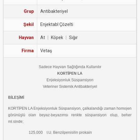
Grup
Antibakteriyel
Şekil
Enjektabl Çözelti
Hayvan
At
|
Köpek
|
Sığır
Firma
Vetaş
Sadece Hayvan Sağlığında Kullanılır
KORTİPEN LA
Enjeksiyonluk Süspansiyon
Veteriner Sistemik Antibakteriyel
BİLEŞİMİ
KORTİPEN LA Enjeksiyonluk Süspansiyon, çalkalandığı zaman homojen
görünüşlü olan beyaz-beyazımsı renkte süspansiyon olup, beher
ml.sinde;
125.000 I.U. Benzilpenisilin prokain