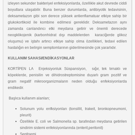
izleyen sekunder bakteriyel enfeksiyonlarda, özellikle akut devrede ciddi
boyutlara ulaşabilir. Buna benzer durumlarda, antibiyotik tedavisinin,
deksametazon gibi son derece yüksek antienflamatuar etkiye sahip bir
glukokortikoid ile kombine edilmesi gereklidir. Deksametazon aynı
zamanda canlandırıcı etki meydana getirir ve önemli derecede
neogklikojenik (karbonhidrat dışı maddelerden karaciğerde glikoz
oluşumu) ve iştahı artırıcı etkiye sahip olma özellikleri, tedavi edilen
hastalığın en belirgin semptomlarının giderilmesinde çok yararlıdır.
KULLANIM SAHASI/ENDİKASYONLAR
KORTİPEN LA Enjeksiyonluk Süspansiyon, sığır, tek tırnaklı ve
köpeklerde, penisilin ve dihidrostreptomisine duyarlı gram pozitif ve
gram negatif mikroorganizmaların neden olduğu enfeksiyonlarda
endikedir.
Başlıca kullanım alanları;
Solunum yolu enfksiyonları (tonsillit, trakeit, bronkopneumoni,
pleurit)
Özellikle E. coli ve Salmonella sp. tarafından meydana getirilen
sindirim sistemi enfeksiyonlarında (enterit,peritonit)
Septisemi,