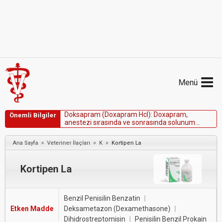
Menü
D
o
k
s
a
p
r
a
m
(
D
o
x
a
p
r
a
m
H
c
l
)
:
D
o
x
a
p
r
a
m
,
Önemli Bilgiler
a
n
e
s
t
e
z
i
s
ı
r
a
s
ı
n
d
a
v
e
s
o
n
r
a
s
ı
n
d
a
s
o
l
u
n
u
m
m
e
r
k
e
z
i
n
i
u
y
a
r
a
r
a
k
u
y
a
n
m
a
y
ı
v
e
r
e
f
l
e
k
s
l
e
r
i
n
g
e
r
i
d
ö
n
ü
ş
ü
n
ü
h
ı
z
l
a
n
d
ı
r
m
a
k
i
ç
i
n
a
t
l
a
r
d
a
,
»
»
»
Ana Sayfa
Veteriner İlaçları
K
Kortipen La
k
e
d
i
l
e
r
d
e
v
e
k
ö
p
e
k
l
e
r
d
e
k
u
l
l
a
n
ı
m
i
ç
i
n
F
D
A
t
a
r
a
f
ı
n
d
a
n
o
n
a
y
l
a
n
m
ı
ş
t
ı
r
.
Kortipen La
Benzil Penisilin Benzatin
|
Etken Madde
Deksametazon (Dexamethasone)
|
Dihidrostreptomisin
|
Penisilin Benzil Prokain