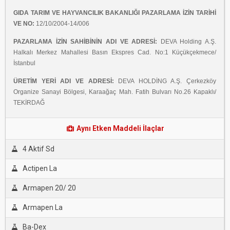
GIDA TARIM VE HAYVANCILIK BAKANLIĞI PAZARLAMA İZİN TARİHİ
VE NO:
12/10/2004-14/006
PAZARLAMA İZİN
SAHİBİNİN ADI VE ADRESİ:
DEVA Holding A.Ş.
Halkalı Merkez Mahallesi Basın Ekspres Cad. No:1 Küçükçekmece/
İstanbul
ÜRETİM YERİ ADI VE ADRESİ:
DEVA HOLDİNG A.Ş. Çerkezköy
Organize Sanayi Bölgesi, Karaağaç Mah. Fatih Bulvarı No.26 Kapaklı/
TEKİRDAĞ
Aynı Etken Maddeli İlaçlar
4 Aktif Sd
Actipen La
Armapen 20/ 20
Armapen La
Ba-Dex