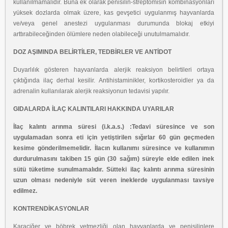
kullanılmamalıdır. Buna ek olarak penisilin-streptomisin kombinasyonları
yüksek dozlarda olmak üzere, kas gevşetici uygulanmış hayvanlarda
ve/veya genel anestezi uygulanması durumunda blokaj etkiyi
arttırabileceğinden ölümlere neden olabileceği unutulmamalıdır.
DOZ AŞIMINDA BELİRTİLER, TEDBİRLER VE ANTİDOT
Duyarlılık gösteren hayvanlarda alerjik reaksiyon belirtileri ortaya
çıktığında ilaç derhal kesilir. Antihistaminikler, kortikosteroidler ya da
adrenalin kullanılarak alerjik reaksiyonun tedavisi yapılır.
GIDALARDA İLAÇ KALINTILARI HAKKINDA UYARILAR
İlaç kalıntı arınma süresi (i.k.a.s.) :Tedavi süresince ve son
uygulamadan sonra eti için yetiştirilen sığırlar 60 gün geçmeden
kesime gönderilmemelidir. İlacın kullanımı süresince ve kullanımın
durdurulmasını takiben 15 gün (30 sağım) süreyle elde edilen inek
sütü tüketime sunulmamalıdır. Sütteki ilaç kalıntı arınma süresinin
uzun olması nedeniyle süt veren ineklerde uygulanması tavsiye
edilmez.
KONTRENDİKASYONLAR
Karaciğer ve böbrek yetmezliği olan hayvanlarda ve penisilinlere