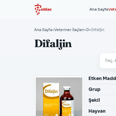
Ana Sayfa
Vete
Ana Sayfa
»
Veteriner İlaçları
»
D
»
Difaljin
Difaljin
Etken Mad
Grup
Şekil
Hayvan