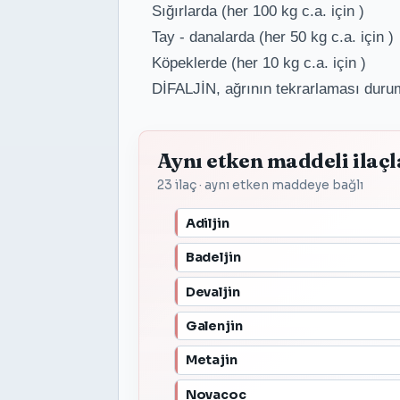
Sığırlarda (her 100 kg c.a. i
Tay - danalarda (her 50 kg c.a. iç
Köpeklerde (her 10 kg c.a. i
DİFALJİN, ağrının tekrarlaması durum
Aynı etken maddeli ilaçl
23 ilaç · aynı etken maddeye bağlı
Adiljin
Badeljin
Devaljin
Galenjin
Metajin
Novacoc