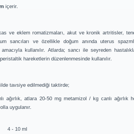
um
içerir.
s ve eklem romatizmaları, akut ve kronik artritisler, tendin
oğum sancıları ve özellikle doğum anında uterus spazmla
macıyla kullanılır. Atlarda; sancı ile seyreden hastalıkl
ristaltik hareketlerin düzenlenmesinde kullanılır.
lde tavsiye edilmediği taktirde;
ı ağırlık, atlara 20-50 mg metamizol / kg canlı ağırlık he
olla uygulanır.
) 4 - 10 ml