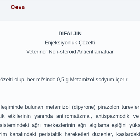
Ceva
DİFALJİN
Enjeksiyonluk Çözelti
Veteriner Non-steroid Antienflamatuar
çözelti olup, her ml'sinde 0,5 g Metamizol sodyum içerir.
ileşiminde bulunan metamizol (dipyrone) pirazolon türevleri
tik etkilerinin yanında antiromatizmal, antispazmodik ve
sistemindeki ağrı merkezlerinin ağrı algılama eşiğini yüks
rim kanalındaki peristaltik hareketleri düzenler, kaslardak