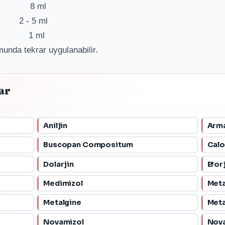
çin ) 8 ml
in ) 2 - 5 ml
çin ) 1 ml
unda tekrar uygulanabilir.
ar
Aniljin
Arm
Buscopan Compositum
Calo
Dolarjin
Efor
Medimizol
Meta
Metalgine
Meta
Novamizol
Nova