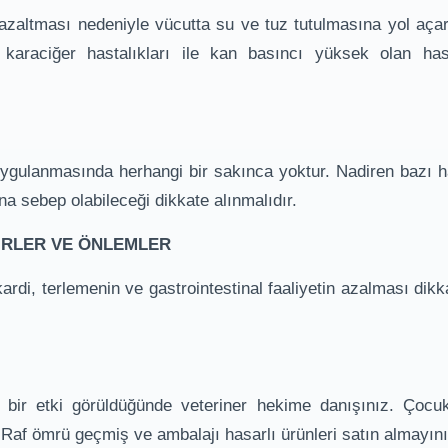
 azaltması nedeniyle vücutta su ve tuz tutulmasına yol aç
araciğer hastalıkları ile kan basıncı yüksek olan hast
uygulanmasında herhangi bir sakınca yoktur. Nadiren bazı 
 sebep olabileceği dikkate alınmalıdır.
BİRLER VE ÖNLEMLER
kardi, terlemenin ve gastrointestinal faaliyetin azalması dikk
ir etki görüldüğünde veteriner hekime danışınız. Çocu
Raf ömrü geçmiş ve ambalajı hasarlı ürünleri satın almayını