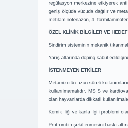
regülasyon merkezine etkiyerek antip
geniş ölçüde vücuda dağılır ve metab
metilaminofenazon, 4- formilaminofena
ÖZEL KLİNİK BİLGİLER VE HEDEF
Sindirim sisteminin mekanik tıkanmal
Yarış atlarında doping kabul edildiği
İSTENMEYEN ETKİLER
Metamizolün uzun süreli kullanımların
kullanılmamalıdır. MS S ve kardiova
olan hayvanlarda dikkatli kullanılmalı
Kemik iliği ve kanla ilgili problemi o
Protrombin şekillenmesini baskı altı