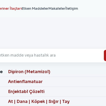
riner İlaçları
Etken Maddeler
Makaleler
İletişim
de
Dipiron (Metamizol)
Antienflamatuar
Enjektabl Çözelti
At
|
Dana
|
Köpek
|
Sığır
|
Tay