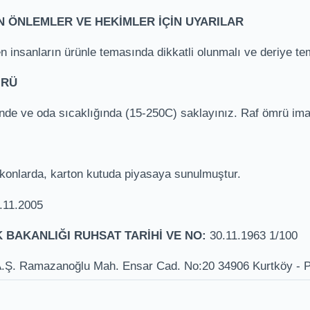
N ÖNLEMLER VE HEKİMLER İÇİN UYARILAR
en insanların ürünle temasında dikkatli olunmalı ve deriye tem
MRÜ
nde ve oda sıcaklığında (15-250C) saklayınız. Raf ömrü imal t
lakonlarda, karton kutuda piyasaya sunulmuştur.
.11.2005
IK BAKANLIĞI RUHSAT TARİHİ VE NO:
30.11.1963 1/100
A.Ş. Ramazanoğlu Mah. Ensar Cad. No:20 34906 Kurtköy - Pe