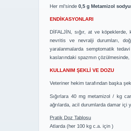
Her ml'sinde
0,5 g Metamizol sody
ENDİKASYONLARI
DİFALJİN, sığır, at ve köpeklerde, ka
nevritis ve nevralji durumları, d
yaralanmalarda semptomatik tedavi a
kaslarındaki spazmın çözülmesinde, pe
KULLANIM ŞEKLİ VE DOZU
Veteriner hekim tarafından başka şeki
Sığırlara 40 mg metamizol / kg canl
ağrılarda, acil durumlarda damar içi y
Pratik Doz Tablosu
Atlarda (her 100 kg c.a. için 