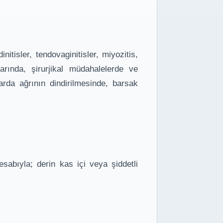
itisler, tendovaginitisler, miyozitis,
rında, şirurjikal müdahalelerde ve
arda ağrının dindirilmesinde, barsak
sabıyla; derin kas içi veya şiddetli