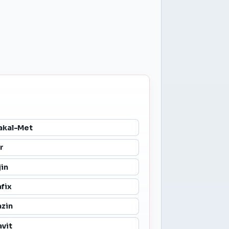
akal-Met
r
jin
fix
zin
vit