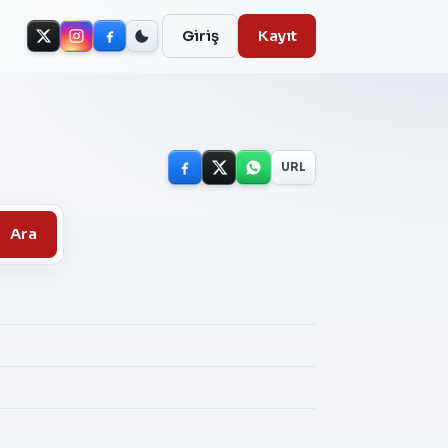
Giriş
Kayıt
URL
Ara