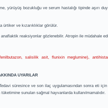
eme, yürüyüş bozukluğu ve serum hastalığı tipinde aşırı duyar
a ürtiker ve kızarıklıklar görülür.
naflaktik reaksiyonlar gözlenebilir. Atropin ile müdahale edil
enilbutazon, salisilik asit, flunixin meglumine), antihistam
AKKINDA UYARILAR
: Tedavi süresince ve son ilaç uygulamasından sonra eti için
 tüketimine sunulan sağmal hayvanlarda kullanılmamalıdır.