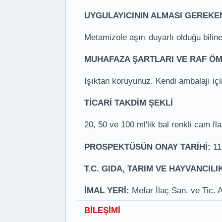
UYGULAYICININ ALMASI GEREKE
Metamizole aşırı duyarlı olduğu bilin
MUHAFAZA ŞARTLARI VE RAF Ö
Işıktan koruyunuz. Kendi ambalajı içi
TİCARİ TAKDİM ŞEKLİ
20, 50 ve 100 ml'lik bal renkli cam f
PROSPEKTÜSÜN ONAY TARİHİ:
11
T.C. GIDA, TARIM VE HAYVANCIL
İMAL YERİ:
Mefar İlaç San. ve Tic. 
BİLEŞİMİ