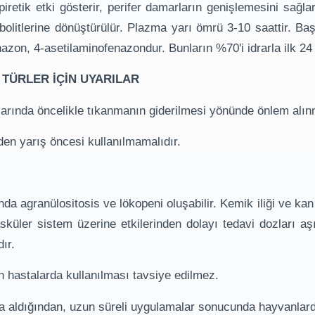
iretik etki gösterir, perifer damarların genişlemesini sağla
olitlerine dönüştürülür. Plazma yarı ömrü 3-10 saattir. Baş
zon, 4-asetilaminofenazondur. Bunların %70'i idrarla ilk 24 s
 TÜRLER İÇİN UYARILAR
arında öncelikle tıkanmanın giderilmesi yönünde önlem alınm
nden yarış öncesi kullanılmamalıdır.
da agranülositosis ve lökopeni oluşabilir. Kemik iliği ve k
sküler sistem üzerine etkilerinden dolayı tedavi dozları a
dır.
lan hastalarda kullanılması tavsiye edilmez.
na aldığından, uzun süreli uygulamalar sonucunda hayvanlard