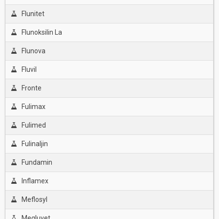
Flunitet
Flunoksilin La
Flunova
Fluvil
Fronte
Fulimax
Fulimed
Fulinaljin
Fundamin
Inflamex
Meflosyl
Megluvet