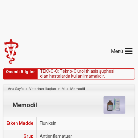
Menü
T
E
K
N
O
-
C
:
T
e
k
n
o
-
C
ü
r
o
l
i
t
h
i
a
s
i
s
ş
ü
p
h
e
s
i
Önemli Bilgiler
o
l
a
n
h
a
s
t
a
l
a
r
d
a
k
u
l
l
a
n
ı
l
m
a
m
a
l
ı
d
ı
r
.
»
»
»
Ana Sayfa
Veteriner İlaçları
M
Memodil
Memodil
Etken Madde
Fluniksin
Grup
Antienflamatuar