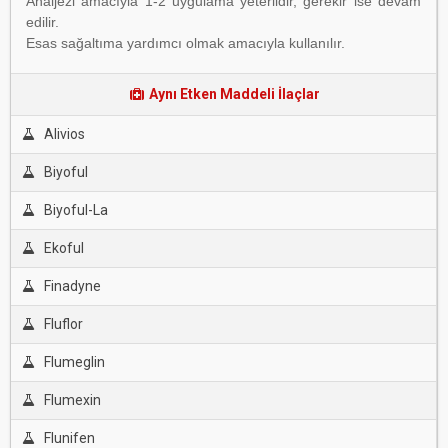
Analjezi amacıyla 1-2 uygulama yeterlidir, gerekir ise devam
edilir.
Esas sağaltıma yardımcı olmak amacıyla kullanılır.
Aynı Etken Maddeli İlaçlar
Alivios
Biyoful
Biyoful-La
Ekoful
Finadyne
Fluflor
Flumeglin
Flumexin
Flunifen