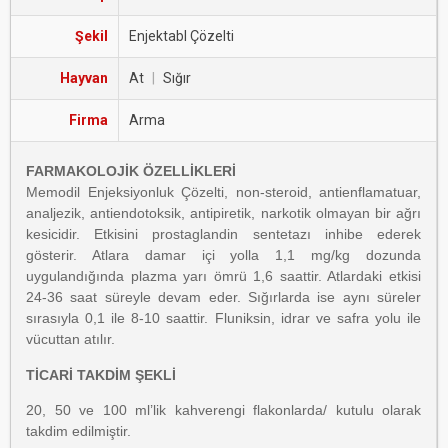
Şekil
Enjektabl Çözelti
Hayvan
At
|
Sığır
Firma
Arma
FARMAKOLOJİK ÖZELLİKLERİ
Memodil Enjeksiyonluk Çözelti, non-steroid, antienflamatuar,
analjezik, antiendotoksik, antipiretik, narkotik olmayan bir ağrı
kesicidir. Etkisini prostaglandin sentetazı inhibe ederek
gösterir. Atlara damar içi yolla 1,1 mg/kg dozunda
uygulandığında plazma yarı ömrü 1,6 saattir. Atlardaki etkisi
24-36 saat süreyle devam eder. Sığırlarda ise aynı süreler
sırasıyla 0,1 ile 8-10 saattir. Fluniksin, idrar ve safra yolu ile
vücuttan atılır.
TİCARİ TAKDİM ŞEKLİ
20, 50 ve 100 ml’lik kahverengi flakonlarda/ kutulu olarak
takdim edilmiştir.