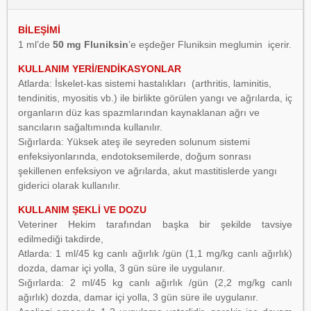
BİLEŞİMİ
1 ml’de
50 mg Fluniksin
’e eşdeğer Fluniksin meglumin içerir.
KULLANIM YERİ/ENDİKASYONLAR
Atlarda: İskelet-kas sistemi hastalıkları (arthritis, laminitis,
tendinitis, myositis vb.) ile birlikte görülen yangı ve ağrılarda, iç
organların düz kas spazmlarından kaynaklanan ağrı ve
sancıların sağaltımında kullanılır.
Sığırlarda: Yüksek ateş ile seyreden solunum sistemi
enfeksiyonlarında, endotoksemilerde, doğum sonrası
şekillenen enfeksiyon ve ağrılarda, akut mastitislerde yangı
giderici olarak kullanılır.
KULLANIM ŞEKLİ VE DOZU
Veteriner Hekim tarafından başka bir şekilde tavsiye
edilmediği takdirde,
Atlarda: 1 ml/45 kg canlı ağırlık /gün (1,1 mg/kg canlı ağırlık)
dozda, damar içi yolla, 3 gün süre ile uygulanır.
Sığırlarda: 2 ml/45 kg canlı ağırlık /gün (2,2 mg/kg canlı
ağırlık) dozda, damar içi yolla, 3 gün süre ile uygulanır.