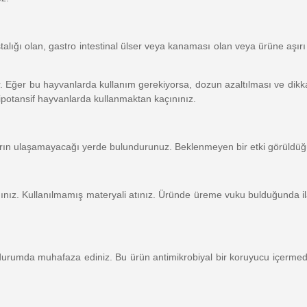
alığı olan, gastro intestinal ülser veya kanaması olan veya ürüne aşırı 
lir. Eğer bu hayvanlarda kullanım gerekiyorsa, dozun azaltılması ve dikkatl
hipotansif hayvanlarda kullanmaktan kaçınınız.
rın ulaşamayacağı yerde bulundurunuz. Beklenmeyen bir etki görüldüğ
nınız. Kullanılmamış materyali atınız. Üründe üreme vuku bulduğunda ilaç
k durumda muhafaza ediniz. Bu ürün antimikrobiyal bir koruyucu içerm