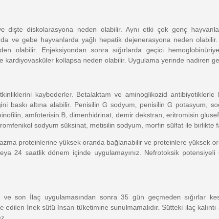
 ve dişte diskolarasyona neden olabilir. Aynı etki çok genç hayva
da ve gebe hayvanlarda yağlı hepatik dejenerasyona neden olabilir. Te
eden olabilir. Enjeksiyondan sonra sığırlarda geçici hemoglobinüri
de kardiyovasküler kollapsa neden olabilir. Uygulama yerinde nadiren geçi
 etkinliklerini kaybederler. Betalaktam ve aminoglikozid antibiyotiklerle b
liğini baskı altına alabilir. Penisilin G sodyum, penisilin G potasyum
inofilin, amfoterisin B, dimenhidrinat, demir dekstran, eritromisin glus
romfenikol sodyum süksinat, metisilin sodyum, morfin sülfat ile birlikte
plazma proteinlerine yüksek oranda bağlanabilir ve proteinlere yüksek or
veya 24 saatlik dönem içinde uygulamayınız. Nefrotoksik potensiyeli o
ince ve son İlaç uygulamasından sonra 35 gün geçmeden sığırlar ke
ilen İnek sütü İnsan tüketimine sunulmamalıdır. Sütteki ilaç kalıntı 
ez.