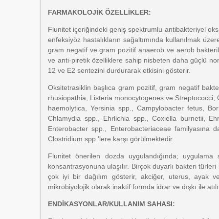
FARMAKOLOJİK ÖZELLİKLER:
Flunitet içeriğindeki geniş spektrumlu antibakteriyel oksi
enfeksiyöz hastalıkların sağaltımında kullanılmak üzer
gram negatif ve gram pozitif anaerob ve aerob bakteriler
ve anti-piretik özelliklere sahip nisbeten daha güçlü no
12 ve E2 sentezini durdurarak etkisini gösterir.
Oksitetrasiklin başlıca gram pozitif, gram negatif bakte
rhusiopathia, Listeria monocytogenes ve Streptococci, Gr
haemolytica, Yersinia spp., Campylobacter fetus, Bo
Chlamydia spp., Ehrlichia spp., Coxiella burnetii, Eh
Enterobacter spp., Enterobacteriaceae familyasına da
Clostridium spp.'lere karşı görülmektedir.
Flunitet önerilen dozda uygulandığında; uygulama
konsantrasyonuna ulaşılır. Birçok duyarlı bakteri türler
çok iyi bir dağılım gösterir, akciğer, uterus, ayak
mikrobiyolojik olarak inaktif formda idrar ve dışkı ile atılı
ENDİKASYONLAR/KULLANIM SAHASI: