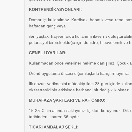
KONTRENDİKASYONLARI:
Damar içi kullanılmaz. Kardiyak, hepatik veya renal hast
haftadan genç veya
ileri yaştaki hayvanlarda kullanımı ilave risk oluşturabi
potansiyel bir risk olduğu için dehidre, hipovolemik ve 
GENEL UYARILAR:
Kullanmadan önce veteriner hekime danışınız. Çocukla
Ürünü uygulama öncesi diğer ilaçlarla karıştırmayınız.
İlk dozun verilmesini müteakip ilacı 28 gün içinde kulla
oksitetrasiklinin etkisinde herhangi bir değişiklik olmaz.
MUHAFAZA ŞARTLARI VE RAF ÖMRÜ:
15-25°C'nin altında saklayınız. Işıktan koruyunuz. Di
tarihinden itibaren 36 aydır.
TİCARİ AMBALAJ ŞEKLİ: