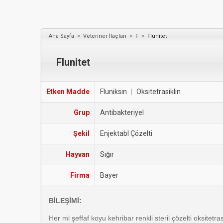
»
»
»
Ana Sayfa
Veteriner İlaçları
F
Flunitet
Flunitet
Etken Madde
Fluniksin
|
Oksitetrasiklin
Grup
Antibakteriyel
Şekil
Enjektabl Çözelti
Hayvan
Sığır
Firma
Bayer
BİLEŞİMİ:
Her ml şeffaf koyu kehribar renkli steril çözelti oksitetra