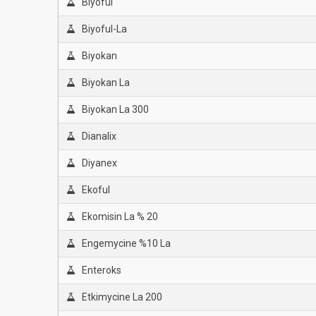
Biyoful
Biyoful-La
Biyokan
Biyokan La
Biyokan La 300
Dianalix
Diyanex
Ekoful
Ekomisin La % 20
Engemycine %10 La
Enteroks
Etkimycine La 200