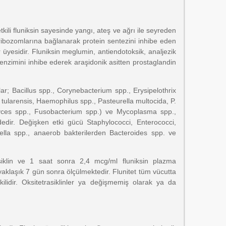
etkili fluniksin sayesinde yangı, ateş ve ağrı ile seyreden
 ribozomlarına bağlanarak protein sentezini inhibe eden
r üyesidir. Fluniksin meglumin, antiendotoksik, analjezik
z enzimini inhibe ederek araşidonik asitten prostaglandin
blar; Bacillus spp., Corynebacterium spp., Erysipelothrix
 tularensis, Haemophilus spp., Pasteurella multocida, P.
omyces spp., Fusobacterium spp.) ve Mycoplasma spp.,
ededir. Değişken etki gücü Staphylococci, Enterococci,
nella spp., anaerob bakterilerden Bacteroides spp. ve
iklin ve 1 saat sonra 2,4 mcg/ml fluniksin plazma
 yaklaşık 7 gün sonra ölçülmektedir. Flunitet tüm vücutta
lidir. Oksitetrasiklinler ya değişmemiş olarak ya da