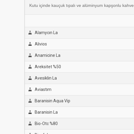
Kutu içinde kauçuk tıpalı ve alüminyum kapşonlu kahver
Alamycın La
Alivios
Anamicine La
Areksitet %50
Avesiklin La
Aviastım
Baranisin Aqua Vip
Baranisin La
Bio-Otc %80