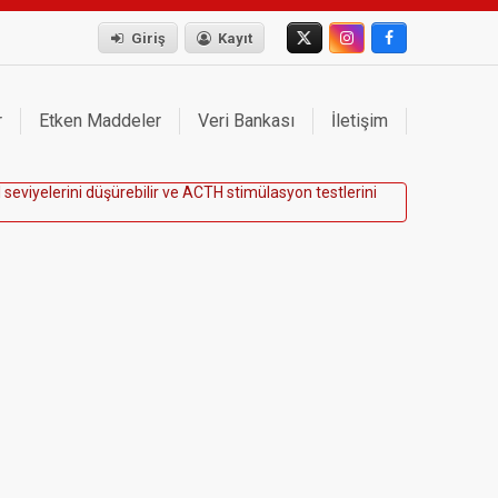
Giriş
Kayıt
r
Etken Maddeler
Veri Bankası
İletişim
l
s
e
v
i
y
e
l
e
r
i
n
i
d
ü
ş
ü
r
e
b
i
l
i
r
v
e
A
C
T
H
s
t
i
m
ü
l
a
s
y
o
n
t
e
s
t
l
e
r
i
n
i