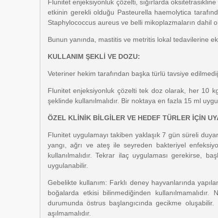
Flunitet enjeksiyonluk çözelti, sığırlarda oksitetrasikli
etkinin gerekli olduğu Pasteurella haemolytica tarafın
Staphylococcus aureus ve belli mikoplazmaların dahil o
Bunun yanında, mastitis ve metritis lokal tedavilerine ek 
KULLANIM ŞEKLİ VE DOZU:
Veteriner hekim tarafından başka türlü tavsiye edilmediğ
Flunitet enjeksiyonluk çözelti tek doz olarak, her 10 k
şeklinde kullanılmalıdır. Bir noktaya en fazla 15 ml uygu
ÖZEL KLİNİK BİLGİLER VE HEDEF TÜRLER İÇİN UY
Flunitet uygulamayı takiben yaklaşık 7 gün süreli duyar
yangı, ağrı ve ateş ile seyreden bakteriyel enfeksiy
kullanılmalıdır. Tekrar ilaç uygulaması gerekirse, ba
uygulanabilir.
Gebelikte kullanım: Farklı deney hayvanlarında yapılan 
boğalarda etkisi bilinmediğinden kullanılmamalıdır.
durumunda östrus başlangıcında gecikme oluşabilir. NS
aşılmamalıdır.