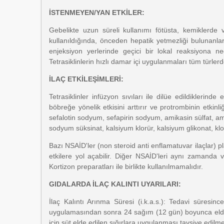
İSTENMEYEN/YAN ETKİLER:
Gebelikte uzun süreli kullanımı fötüsta, kemiklerde
kullanıldığında, önceden hepatik yetmezliği bulunanlar
enjeksiyon yerlerinde geçici bir lokal reaksiyona n
Tetrasiklinlerin hızlı damar içi uygulanmaları tüm türler
İLAÇ ETKİLEŞİMLERİ:
Tetrasiklinler infüzyon sıvıları ile dilüe edildiklerinde
böbreğe yönelik etkisini arttırır ve protrombinin etkin
sefalotin sodyum, sefapirin sodyum, amikasin sülfat, am
sodyum süksinat, kalsiyum klorür, kalsiyum glikonat, klo
Bazı NSAİD'ler (non steroid anti enflamatuvar ilaçlar) 
etkilere yol açabilir. Diğer NSAİD'leri aynı zamanda 
Kortizon preparatları ile birlikte kullanılmamalıdır.
GIDALARDA İLAÇ KALINTI UYARILARI:
İlaç Kalıntı Arınma Süresi (i.k.a.s.): Tedavi süres
uygulamasından sonra 24 sağım (12 gün) boyunca elde ed
için süt elde edilen sığırlara uygulanması tavsiye edilm