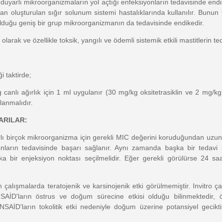
ne duyarlı mikroorganizmaların yol açtığı enfeksiyonların tedavisinde endik
dan oluşturulan sığır solunum sistemi hastalıklarında kullanılır. Bun
lduğu geniş bir grup mikroorganizmanın da tedavisinde endikedir.
olarak ve özellikle toksik, yangılı ve ödemli sistemik etkili mastitlerin te
i taktirde;
g canlı ağırlık için 1 ml uygulanır (30 mg/kg oksitetrasiklin ve 2 mg/k
lanmalıdır.
ARILAR:
lı birçok mikroorganizma için gerekli MIC değerini koruduğundan uzun s
onların tedavisinde başarı sağlanır. Aynı zamanda başka bir tedavi 
şka bir enjeksiyon noktası seçilmelidir. Eğer gerekli görülürse 24 s
çalışmalarda teratojenik ve karsinojenik etki görülmemiştir. Invitro ç
 NSAİD'ların östrus ve doğum sürecine etkisi olduğu bilinmektedir,
AİD'ların tokolitik etki nedeniyle doğum üzerine potansiyel geciktiri