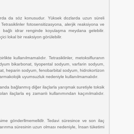
nlarda da söz konusudur. Yüksek dozlarda uzun süreli
trasiklinler fotosensitizasyona, alerjik reaksiyona ve
ye bağlı idrar renginde koyulaşma meydana gelebilir.
ci lokal bir reaksiyon görülebilir.
irlikte kullanılmamalıdır. Tetrasiklinler, metoksifluranın
, sodyum bikarbonat, tiyopental sodyum, varfarin sodyum,
efat, heparin sodyum, fenobarbital sodyum, hidrokortizon
 farmakolojik uyumsuzluk nedeniyle kullanılmamalıdır.
anda bağlanmış diğer ilaçlarla yarışmak suretiyle toksik
lan ilaçlarla eş zamanlı kullanımından kaçınılmalıdır.
sime gönderllmemelldlr. Tedavi süresince ve son ilaç
arınma süresinin uzun olması nedeniyle, İnsan tüketimi