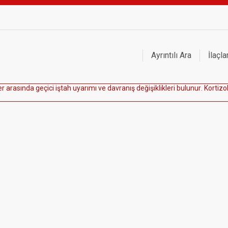
Ayrıntılı Ara
İlaçla
e
r
a
r
a
s
ı
n
d
a
g
e
ç
i
c
i
i
ş
t
a
h
u
y
a
r
ı
m
ı
v
e
d
a
v
r
a
n
ı
ş
d
e
ğ
i
ş
i
k
l
i
k
l
e
r
i
b
u
l
u
n
u
r
.
K
o
r
t
i
z
o