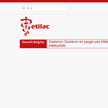
O
s
a
t
e
r
o
n
:
O
s
a
t
e
r
o
n
e
n
y
a
y
g
ı
n
y
a
n
e
t
k
i
l
Önemli Bilgiler
e
t
k
i
l
e
y
e
b
i
l
i
r
.