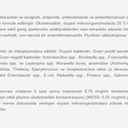
tetrasiklin ve analjezik, antipiretik, antiendotoksik ve antienflamatuvar 
e formüle edilmiştir. Oksitetrasiklin, duyarlı mikroorganizmalarda 30 S
e etkili geniş spektrumlu antibiyotiklerden olan tetrasiklin ailesinin bi
n-narkotik, non-steroid bir antienflamatuvardır. Fluniksin siklooksijena
riler ile mikoplazmalara etkilidir. Duyarlı bakteriler: Gram pozitif aero
am negatif bakteriler; Actinobacillus spp., Bordetella spp., Francisella
rrelia spp. ve Leptospira spp. Moraxella bovis, anaeroblar (Actin
rlichia, Theileria, Eperythrozoon ve Anaplasma'lara etkisi iyi derec
hil Enterobacter spp., E.coli, Klebsiella spp., Proteus spp., Salmo
 sonrası ortalama 5 saat sonra maksimum 9,76 mcg/ml oksitetras
i için etkili plazma oksitetrasiklin konsantrasyonu (MIC50: 0,25 mcg/ml)
 ve meme dokusunda yerleşen duyarlı mikroorganizmalara yüksek etki
rlar.