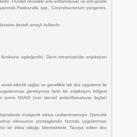
edir. Flunitet öncelikle anti-enflamatuvar ve anti-piretik
un yanında Pasteuralla spp., Corynebacterium pyogenes,
davisine destek amaçlı kullanılır.
g fluniksine eşdeğerdir). Derin intramüsküler enjeksiyon
üreli etkinlik sağlar ve genellikle tek doz uygulama ile
uygulanması gerekiyorsa farklı bir enjeksiyon bölgesi
aat sonra NSAID (non steroid antienflamatuvar ilaçlar)
alışmalarda mutajenik etkiye rastlanılmamıştır. Damızlık
 östrus siklusunun prostaglandin fazında uygulanması
ci bir etkisi olduğu bilinmektedir. Tavsiye edilen doz