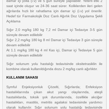
damar içi yolla (i.v) ve 5 gün süreyle yapılabilir. Yeterli etki 2
saat içinde oluşur ve 24-36 saat sürer. Koliklerden ileri gelen
ağrılarda hızlı bir rahatlama için damar içi (i.v) yol önerilir.
Hedef tür Farmakolojik Doz Canlı Ağırlık Doz Uygulama Şekli
Açıklama
Sığır 2,0 mg/kg 180 kg 7,2 ml Damar içi Tedaviye 3-5 gün
süreyle devam edilebilir
Sığır 2,2 mg/kg 180 kg 8 ml Damar içi Tedaviye 3 gün süreyle
devam edilebilir
At 1.1 mg/kg 180 kg 4 ml Kas içi, Damar içi Tedaviye 5 gün
süreyle devam edilebilir
Sığır solunum yolu hastalığı tedavisinde oksitetrasiklin ile
kombine olarak kullanıldığında dozu 2 mg/kg canlı ağırlıktır.
KULLANIM SAHASI
Symful Enjeksiyonluk Çözelti, Sığırlarda; Enfeksiyon
hastalıklarında çıkan akut yangı olaylarında, ateşli
hastalıklarda, toksik şok durumlarında, özellikle akciğer
hastalıkları, mastitis, metritis agalaksi tedavisinde yardımcı
olarak kullanılır. Sığır solunum yolu hastalığı tedavisinde