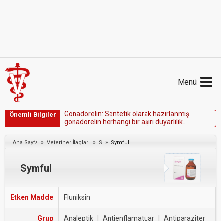
Menü
G
o
n
a
d
o
r
e
l
i
n
:
S
e
n
t
e
t
i
k
o
l
a
r
a
k
h
a
z
ı
r
l
a
n
m
ı
ş
Önemli Bilgiler
g
o
n
a
d
o
r
e
l
i
n
h
e
r
h
a
n
g
i
b
i
r
a
ş
ı
r
ı
d
u
y
a
r
l
ı
l
ı
k
r
e
a
k
s
i
y
o
n
u
n
a
n
e
d
e
n
o
l
m
a
m
a
l
ı
d
ı
r
.
»
»
»
Ana Sayfa
Veteriner İlaçları
S
Symful
Symful
Etken Madde
Fluniksin
Grup
Analeptik
|
Antienflamatuar
|
Antiparaziter