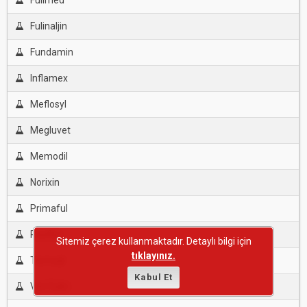
Fulimed
Fulinaljin
Fundamin
Inflamex
Meflosyl
Megluvet
Memodil
Norixin
Primaful
Resflor
Sitemiz çerez kullanmaktadır. Detaylı bilgi için
tıklayınız.
Termojil
Kabul Et
Vet-Fulin