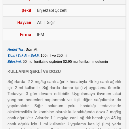
Şekil
Enjektabl Çözelti
Hayvan
At
|
Sığır
Firma
IPM
Hedef Tür:
Sığır, At
Ticari Takdim Şekli:
100 ml ve 250 ml
Bileşimi:
50 mg fluniksine eşdeğer 82,95 mg fluniksin meglumin
KULLANIM ŞEKLİ VE DOZU
Sığırlarda; 2.2 mg/kg canlı ağırlık hesabıyla 45 kg canlı ağırlık
için 2 ml kullanılır. Sığırlarda damar içi (i.v) uygulama önerilir.
Tedaviye 3 gün devam edilebilir. Uygulamaya ilaveten akut
yangının nedenleri saptanmalı ve ilgili diğer sağaltımlar da
yapılmalıdır. Sığır solunum yolu hastalığı tedavisinde
oksitetrasiklin ile kombine olarak kullanıldığında dozu 2 mg/kg
canlı ağırlık'tır. Atlarda: 1.1 mg/kg canlı ağırlık hesabıyla 45 kg
canlı ağırlık için 1 ml kullanılır. Uygulama kas içi (i.m) yada