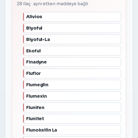
28 ilaç · aynı etken maddeye bağlı
Alivios
Biyoful
Biyoful-La
Ekoful
Finadyne
Fluflor
Flumeglin
Flumexin
Flunifen
Flunitet
Flunoksilin La