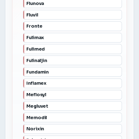
Flunova
Fluvil
Fronte
Fulimax
Fulimed
Fulinaljin
Fundamin
Inflamex
Meflosyl
Megluvet
Memodil
Norixin