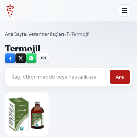
Ana Sayfa
»
Veteriner İlaçları
»
T
»
Termojil
Termojil
URL
Ara