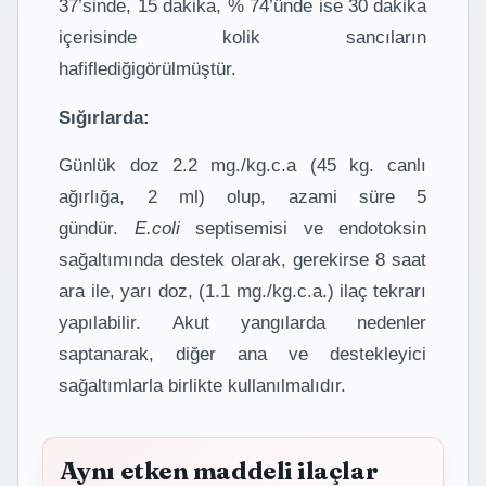
37’sinde, 15 dakika, % 74’ünde ise 30 dakika
içerisinde kolik sancıların
hafiflediğigörülmüştür.
Sığırlarda:
Günlük doz 2.2 mg./kg.c.a (45 kg. canlı
ağırlığa, 2 ml) olup, azami süre 5
gündür.
E.coli
septisemisi ve endotoksin
sağaltımında destek olarak, gerekirse 8 saat
ara ile, yarı doz, (1.1 mg./kg.c.a.) ilaç tekrarı
yapılabilir. Akut yangılarda nedenler
saptanarak, diğer ana ve destekleyici
sağaltımlarla birlikte kullanılmalıdır.
Aynı etken maddeli ilaçlar