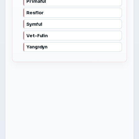
Primaful
Resflor
Symful
Vet-Fulin
Yangıdyn