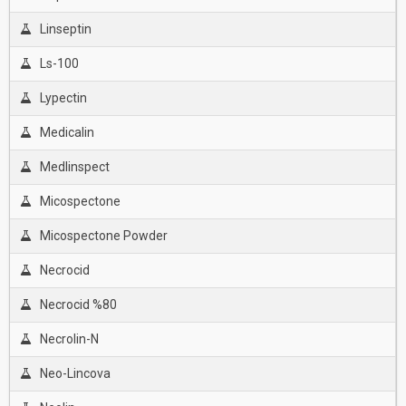
Linseptin
Ls-100
Lypectin
Medicalin
Medlinspect
Micospectone
Micospectone Powder
Necrocid
Necrocid %80
Necrolin-N
Neo-Lincova