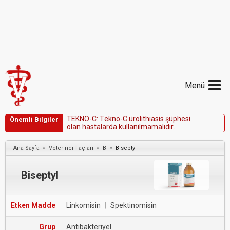
Menü
T
E
K
N
O
-
C
:
T
e
k
n
o
-
C
ü
r
o
l
i
t
h
i
a
s
i
s
ş
ü
p
h
e
s
i
Önemli Bilgiler
o
l
a
n
h
a
s
t
a
l
a
r
d
a
k
u
l
l
a
n
ı
l
m
a
m
a
l
ı
d
ı
r
.
»
»
»
Ana Sayfa
Veteriner İlaçları
B
Biseptyl
Biseptyl
Etken Madde
Linkomisin
|
Spektinomisin
Grup
Antibakteriyel