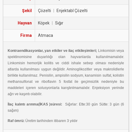
Şekil
Çözelti
|
Enjektabl Çözelti
Hayvan
Köpek
|
Sığır
Firma
Atmaca
Kontraendikasyonlar, yan etkiler ve ilaç etkileşimleri;
Linkomisin veya
spektinomisine duyarlılığı olan hayvanlarda kullanılmamalıdır.
Linkomisin hemorijik kolitis ve ciddi ishale sebep olması nedeniyle
atlarda kullanılması uygun değildir. Aminoglikozitler veya makrolidlerle
birlikte kullanılmaz. Penisilin, ampisilin sodyum, kanamisin sulfat, kolistin
methansulfonat ve riboflavin 5 fosfat ile geçimsizlik nedeniyle bu
maddeleri içeren solusyonlarla karıştırılmamalıdır. Enjeksiyon yerinde
ağrı ve kaşıntı olabilir.
İlaç kalıntı arınma(İKAS )süresi:
Sığırlar: Ette:30 gün Sütte: 3 gün (6
sağım)
Raf ömrü:
Üretim tarihinden itibaren 3 yıldır