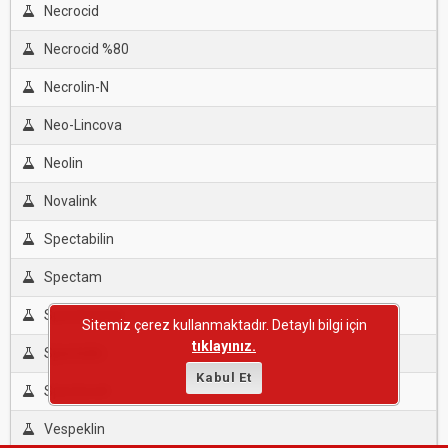
Necrocid
Necrocid %80
Necrolin-N
Neo-Lincova
Neolin
Novalink
Spectabilin
Spectam
Spectinomis
Sitemiz çerez kullanmaktadır. Detaylı bilgi için
tıklayınız.
Spectolin
Kabul Et
Spectovet
Vespeklin