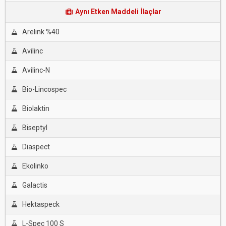
Aynı Etken Maddeli İlaçlar
Arelink %40
Avilinc
Avilinc-N
Bio-Lincospec
Biolaktin
Biseptyl
Diaspect
Ekolinko
Galactis
Hektaspeck
L-Spec 100 S