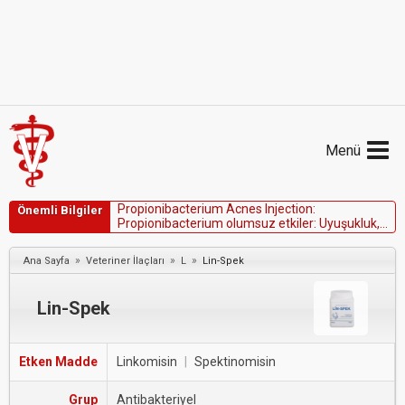
Menü
P
r
o
p
i
o
n
i
b
a
c
t
e
r
i
u
m
A
c
n
e
s
I
n
j
e
c
t
i
o
n
:
Önemli Bilgiler
P
r
o
p
i
o
n
i
b
a
c
t
e
r
i
u
m
o
l
u
m
s
u
z
e
t
k
i
l
e
r
:
U
y
u
ş
u
k
l
u
k
,
h
i
p
e
r
t
e
r
m
i
,
t
i
t
r
e
m
e
v
e
a
n
o
r
e
k
s
i
.
A
n
a
f
i
l
a
k
t
i
k
r
e
a
k
s
i
y
o
n
l
a
r
m
ü
m
k
ü
n
d
ü
r
.
»
»
»
Ana Sayfa
Veteriner İlaçları
L
Lin-Spek
Lin-Spek
Etken Madde
Linkomisin
|
Spektinomisin
Grup
Antibakteriyel