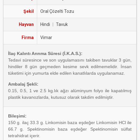
Şekil
Oral Çözelti Tozu
Hayvan
Hindi
|
Tavuk
Firma
Vimar
İlaç Kalıntı Arınma Süresi (İ.K.A.S.):
Tedavi süresince ve son uygulamasını takiben tavuklar 3 gün,
hindiler 8 gün geçmeden kesime sevk edilmemelidir. İnsan
tüketimi için yumurta elde edilen kanatlılarda uygulanamaz.
Ambalaj Şekli:
0.15, 0.5, 1 ve 2.5 kg.lık ağzı alüminyum folyo ile kapatılmış
plastik kavanozlarda, kutusuz olarak takdim edilmiştir.
Bileşimi:
150 g. ilaç 33.3 g. Linkomisin baza eşdeğer Linkomisin HCl ile
66.7 g. Spektinomisin baza eşdeğer Spektinomisin sülfat
tetrahidrat içerir.