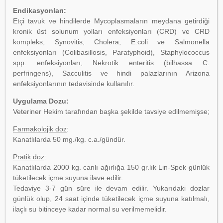
Endikasyonları:
Etçi tavuk ve hindilerde Mycoplasmaların meydana getirdiği
kronik üst solunum yolları enfeksiyonları (CRD) ve CRD
kompleks, Synovitis, Cholera, E.coli ve Salmonella
enfeksiyonları (Colibasillosis, Paratyphoid), Staphylococcus
spp. enfeksiyonları, Nekrotik enteritis (bilhassa C.
perfringens), Sacculitis ve hindi palazlarının Arizona
enfeksiyonlarının tedavisinde kullanılır.
Uygulama Dozu:
Veteriner Hekim tarafından başka şekilde tavsiye edilmemişse;
Farmakolojik doz
:
Kanatlılarda 50 mg./kg. c.a./gündür.
Pratik doz
:
Kanatlılarda 2000 kg. canlı ağırlığa 150 gr.lık Lin-Spek günlük
tüketilecek içme suyuna ilave edilir.
Tedaviye 3-7 gün süre ile devam edilir. Yukarıdaki dozlar
günlük olup, 24 saat içinde tüketilecek içme suyuna katılmalı,
ilaçlı su bitinceye kadar normal su verilmemelidir.