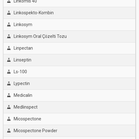
Linkomis 40
Linkospekto-Kombin
Linkosym
Linkosym Oral Çözelti Tozu
Linpectan
Linseptin
Ls-100
Lypectin
Medicalin
Medlinspect
Micospectone
Micospectone Powder