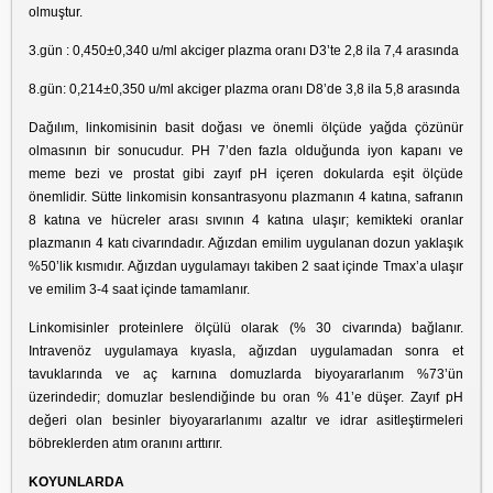
olmuştur.
3.gün : 0,450±0,340 u/ml akciger plazma oranı D3’te 2,8 ila 7,4 arasında
8.gün: 0,214±0,350 u/ml akciger plazma oranı D8’de 3,8 ila 5,8 arasında
Dağılım, linkomisinin basit doğası ve önemli ölçüde yağda çözünür
olmasının bir sonucudur. PH 7’den fazla olduğunda iyon kapanı ve
meme bezi ve prostat gibi zayıf pH içeren dokularda eşit ölçüde
önemlidir. Sütte linkomisin konsantrasyonu plazmanın 4 katına, safranın
8 katına ve hücreler arası sıvının 4 katına ulaşır; kemikteki oranlar
plazmanın 4 katı civarındadır. Ağızdan emilim uygulanan dozun yaklaşık
%50’lik kısmıdır. Ağızdan uygulamayı takiben 2 saat içinde Tmax’a ulaşır
ve emilim 3-4 saat içinde tamamlanır.
Linkomisinler proteinlere ölçülü olarak (% 30 civarında) bağlanır.
Intravenöz uygulamaya kıyasla, ağızdan uygulamadan sonra et
tavuklarında ve aç karnına domuzlarda biyoyararlanım %73’ün
üzerindedir; domuzlar beslendiğinde bu oran % 41’e düşer. Zayıf pH
değeri olan besinler biyoyararlanımı azaltır ve idrar asitleştirmeleri
böbreklerden atım oranını arttırır.
KOYUNLARDA