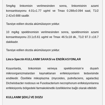
5mg/kg linkomisin verilmesinden sonra, linkomisinin azami
konsantrasyonu 4.01±1.77 ug/ml ve Tmax 0.288±0.094 saat, T1/2
2.42±0.688 saattir.
Tavsiye edilen dozda akümülasyon yoktur.
10 mg/kg spektinomisin verilmesinden sonra, spektinomisin azami
konsantrasyonu 23.1±5.61 ug/ml ve Tmax 46.5±18 dk., T1/2 97.3 ±16.7
dakikadır.
Tavsiye edilen dozda akümülasyon yoktur.
Linco-Spectin KULLANIM SAHASI ve ENDİKASYONLAR
Koyunlarda, linkomisin ve/veya spektinomisin’e duyarlı
mikroorganizmalardan kaynaklanan enfeksiyonların tedavisinde
endikedir. Özellikle mikoplazma (mycoides, putrefaciens, agalactia)
Dichelobacter nodosus ve Fusobacterium necrophorum enfeksiyonlarına
enfeksiyonlu bölgedeki farmakokinetik özelliklerine bağlı olarak etkilidir.
KULLANIM ŞEKLİ VE DOZU