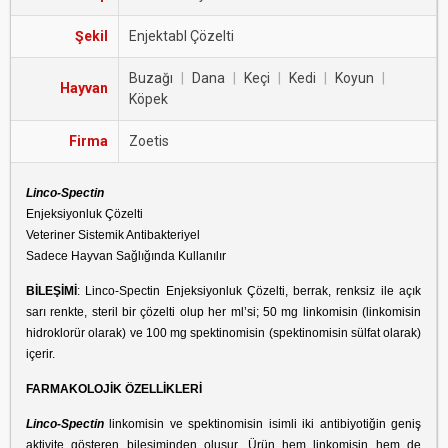
Şekil
Enjektabl Çözelti
Buzağı
|
Dana
|
Keçi
|
Kedi
|
Koyun
|
Hayvan
Köpek
Firma
Zoetis
Linco-Spectin
Enjeksiyonluk Çözelti
Veteriner Sistemik Antibakteriyel
Sadece Hayvan Sağlığında Kullanılır
BİLEŞİMİ
: Linco-Spectin Enjeksiyonluk Çözelti, berrak, renksiz ile açık
sarı renkte, steril bir çözelti olup her ml’si; 50 mg linkomisin (linkomisin
hidroklorür olarak) ve 100 mg spektinomisin (spektinomisin sülfat olarak)
içerir.
FARMAKOLOJİK ÖZELLİKLERİ
Linco-Spectin
linkomisin ve spektinomisin isimli iki antibiyotiğin geniş
aktivite gösteren bileşiminden oluşur. Ürün hem linkomisin hem de