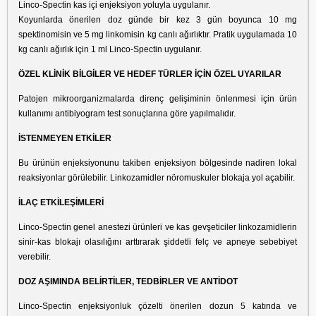
Linco-Spectin kas içi enjeksiyon yoluyla uygulanır.
Koyunlarda önerilen doz günde bir kez 3 gün boyunca 10 mg
spektinomisin ve 5 mg linkomisin kg canlı ağırlıktır. Pratik uygulamada 10
kg canlı ağırlık için 1 ml Linco-Spectin uygulanır.
ÖZEL KLİNİK BİLGİLER VE HEDEF TÜRLER İÇİN ÖZEL UYARILAR
Patojen mikroorganizmalarda direnç gelişiminin önlenmesi için ürün
kullanımı antibiyogram test sonuçlarına göre yapılmalıdır.
İSTENMEYEN ETKİLER
Bu ürünün enjeksiyonunu takiben enjeksiyon bölgesinde nadiren lokal
reaksiyonlar görülebilir. Linkozamidler nöromuskuler blokaja yol açabilir.
İLAÇ ETKİLEŞİMLERİ
Linco-Spectin genel anestezi ürünleri ve kas gevşeticiler linkozamidlerin
sinir-kas blokajı olasılığını arttırarak şiddetli felç ve apneye sebebiyet
verebilir.
DOZ AŞIMINDA BELİRTİLER, TEDBİRLER VE ANTİDOT
Linco-Spectin enjeksiyonluk çözelti önerilen dozun 5 katında ve