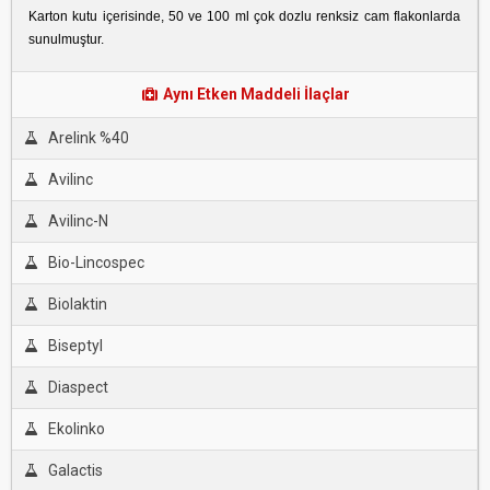
Karton kutu içerisinde, 50 ve 100 ml çok dozlu renksiz cam flakonlarda
sunulmuştur.
Aynı Etken Maddeli İlaçlar
Arelink %40
Avilinc
Avilinc-N
Bio-Lincospec
Biolaktin
Biseptyl
Diaspect
Ekolinko
Galactis