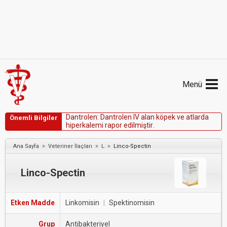
Menü
D
a
n
t
r
o
l
e
n
:
D
a
n
t
r
o
l
e
n
I
V
a
l
a
n
k
ö
p
e
k
v
e
a
t
l
a
r
d
a
Önemli Bilgiler
h
i
p
e
r
k
a
l
e
m
i
r
a
p
o
r
e
d
i
l
m
i
ş
t
i
r
.
»
»
»
Ana Sayfa
Veteriner İlaçları
L
Linco-Spectin
Linco-Spectin
Etken Madde
Linkomisin
|
Spektinomisin
Grup
Antibakteriyel