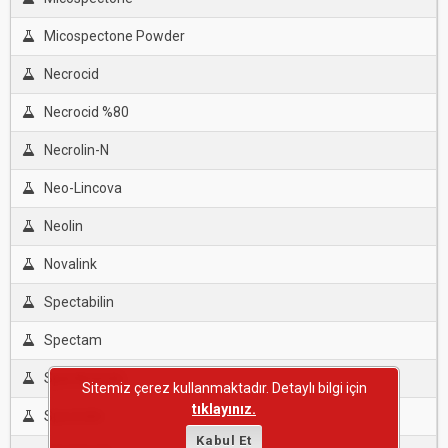
Micospectone Powder
Necrocid
Necrocid %80
Necrolin-N
Neo-Lincova
Neolin
Novalink
Spectabilin
Spectam
Spectinomis
Sitemiz çerez kullanmaktadır. Detaylı bilgi için
tıklayınız.
Spectolin
Kabul Et