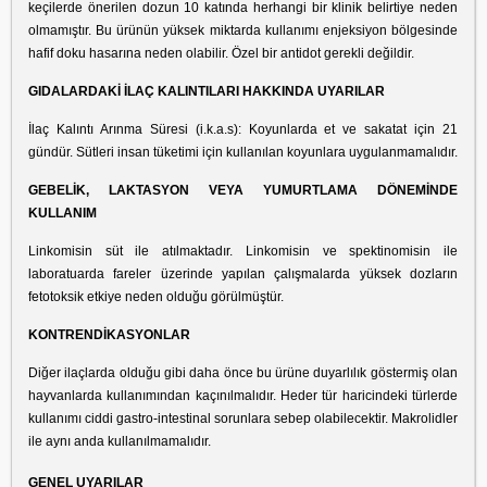
keçilerde önerilen dozun 10 katında herhangi bir klinik belirtiye neden
olmamıştır. Bu ürünün yüksek miktarda kullanımı enjeksiyon bölgesinde
hafif doku hasarına neden olabilir. Özel bir antidot gerekli değildir.
GIDALARDAKİ İLAÇ KALINTILARI HAKKINDA UYARILAR
İlaç Kalıntı Arınma Süresi (i.k.a.s): Koyunlarda et ve sakatat için 21
gündür. Sütleri insan tüketimi için kullanılan koyunlara uygulanmamalıdır.
GEBELİK, LAKTASYON VEYA YUMURTLAMA DÖNEMİNDE
KULLANIM
Linkomisin süt ile atılmaktadır. Linkomisin ve spektinomisin ile
laboratuarda fareler üzerinde yapılan çalışmalarda yüksek dozların
fetotoksik etkiye neden olduğu görülmüştür.
KONTRENDİKASYONLAR
Diğer ilaçlarda olduğu gibi daha önce bu ürüne duyarlılık göstermiş olan
hayvanlarda kullanımından kaçınılmalıdır. Heder tür haricindeki türlerde
kullanımı ciddi gastro-intestinal sorunlara sebep olabilecektir. Makrolidler
ile aynı anda kullanılmamalıdır.
GENEL UYARILAR