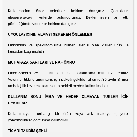
Kullanmadan önce veteriner hekime danışınız. Çocukların
ulaşamayacagı yerlerde bulundurunuz. Beklenmeyen bir etki
görüldüğünde veteriner hekime danışınız.
UYGULAYICININ ALMASI GEREKEN ÖNLEMLER
Linkomisin ve spektinomisin’e bilinen alerjisi olan kisiler ürün ile
temastan kaçınmalıdır.
MUHAFAZA ŞARTLARI VE RAF ÖMRÜ
Linco-Spectin 25 °C ’nin altındaki sıcaklıklarda muhafaza ediniz.
Veteriner tıbbi ürünün satış için paketli şekilde raf ömrü: 30 aydır Birincil
ambalaj ilk kez açıldıktan sonra bekletilmeden kullanılmalıdır.
KULLANIM SONU İMHA VE HEDEF OLMAYAN TÜRLER İÇİN
UYARILAR
Kullanılmayan herhangi bir ürün veya atık materyaller, yerel
yönetmeliklere göre imha edilmelidir.
TİCARİ TAKDİM ŞEKLİ