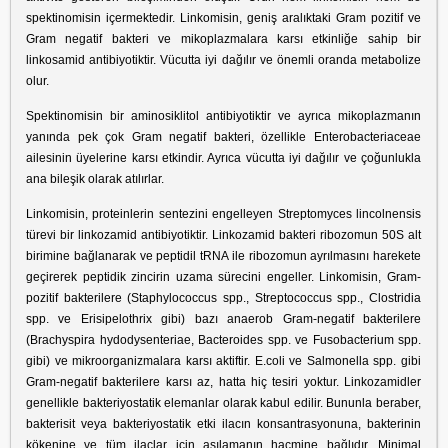
spektinomisin içermektedir. Linkomisin, geniş aralıktaki Gram pozitif ve
Gram negatif bakteri ve mikoplazmalara karsı etkinliğe sahip bir
linkosamid antibiyotiktir. Vücutta iyi dağılır ve önemli oranda metabolize
olur.
Spektinomisin bir aminosiklitol antibiyotiktir ve ayrıca mikoplazmanın
yanında pek çok Gram negatif bakteri, özellikle Enterobacteriaceae
ailesinin üyelerine karsı etkindir. Ayrıca vücutta iyi dağılır ve çoğunlukla
ana bileşik olarak atılırlar.
Linkomisin, proteinlerin sentezini engelleyen Streptomyces lincolnensis
türevi bir linkozamid antibiyotiktir. Linkozamid bakteri ribozomun 50S alt
birimine bağlanarak ve peptidil tRNA ile ribozomun ayrılmasını harekete
geçirerek peptidik zincirin uzama sürecini engeller. Linkomisin, Gram-
pozitif bakterilere (Staphylococcus spp., Streptococcus spp., Clostridia
spp. ve Erisipelothrix gibi) bazı anaerob Gram-negatif bakterilere
(Brachyspira hydodysenteriae, Bacteroides spp. ve Fusobacterium spp.
gibi) ve mikroorganizmalara karsı aktiftir. E.coli ve Salmonella spp. gibi
Gram-negatif bakterilere karsı az, hatta hiç tesiri yoktur. Linkozamidler
genellikle bakteriyostatik elemanlar olarak kabul edilir. Bununla beraber,
bakterisit veya bakteriyostatik etki ilacın konsantrasyonuna, bakterinin
kökenine ve tüm ilaçlar için aşılamanın hacmine bağlıdır. Minimal