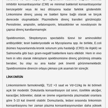
inhibitör konsantrasyonlar (CMI) ve minimal bakterisit konsantrasyonlar
benzeşebilir veya iki kez dilüsyona kadar farklılık gösterebilir.
Linkomisine direnç yavaş ve bakteri tipine bağlı olarak ve birçok
derecede oluşmaktadır. Plazmidlerle direnç transferi görülmüştür.
Penisilinler, ampisilin, sefalonsporin, tetrasiklinler ve novobiyosin ile
çapraz direnç kanıtlanmamıştır.
Spektinomisin, Streptomyces spectabilis türevi bir aminosiklitol
antibiyotiktir; tesiri bakteriyostatik ve Mycoplasma spp. ile birlikte, E.coli
(kümes hayvanlarında kronik solunum yolu hastalığı (CRD) ile ilişkili) ve
Salmonella gibi bazı gram-negatif bakterilere karsı etkilidir. Hem in vivo
hem in vitro olarak mikropların spektinomisine direnç görülmüş olmakla
beraber, bu olay su ana kadar pek önemli görünmemektedir.
Spektinomisine direncin ortaya çıkması çok asamalı bir süreçtir.
LİNKOMİSİN
Linkomisinlerin farmokinetiği, T1/2 >3 saat ve Vd>11/kg ile iki bölmeli
açık bir modeldir. Dokularda konsantrasyon üst sınırı, özellikle akciğer,
karaciğer, böbrekler, dalak ve üreme organlarında plazmadaki oranlara
göre 5-10 kat önemli olabilir. Domuzlarda, tedavi sırasında linkomisin
konsantrasyonu her zaman plazma konsantrasyonundan daha yüksek