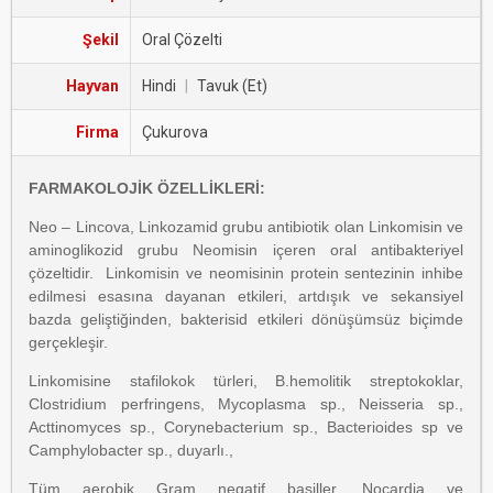
Şekil
Oral Çözelti
Hayvan
Hindi
|
Tavuk (Et)
Firma
Çukurova
FARMAKOLOJİK ÖZELLİKLERİ:
Neo – Lincova, Linkozamid grubu antibiotik olan Linkomisin ve
aminoglikozid grubu Neomisin içeren oral antibakteriyel
çözeltidir. Linkomisin ve neomisinin protein sentezinin inhibe
edilmesi esasına dayanan etkileri, artdışık ve sekansiyel
bazda geliştiğinden, bakterisid etkileri dönüşümsüz biçimde
gerçekleşir.
Linkomisine stafilokok türleri, B.hemolitik streptokoklar,
Clostridium perfringens, Mycoplasma sp., Neisseria sp.,
Acttinomyces sp., Corynebacterium sp., Bacterioides sp ve
Camphylobacter sp., duyarlı.,
Tüm aerobik Gram negatif basiller, Nocardia ve