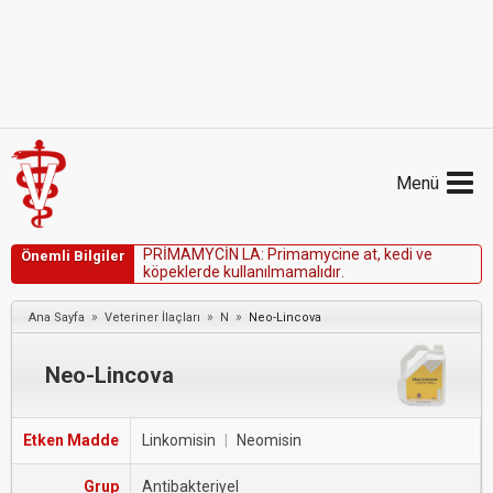
Menü
P
R
İ
M
A
M
Y
C
İ
N
L
A
:
P
r
i
m
a
m
y
c
i
n
e
a
t
,
k
e
d
i
v
e
Önemli Bilgiler
k
ö
p
e
k
l
e
r
d
e
k
u
l
l
a
n
ı
l
m
a
m
a
l
ı
d
ı
r
.
»
»
»
Ana Sayfa
Veteriner İlaçları
N
Neo-Lincova
Neo-Lincova
Etken Madde
Linkomisin
|
Neomisin
Grup
Antibakteriyel