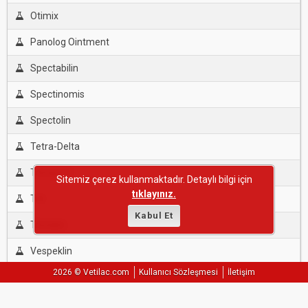
Otimix
Panolog Ointment
Spectabilin
Spectinomis
Spectolin
Tetra-Delta
Tetracort
Sitemiz çerez kullanmaktadır. Detaylı bilgi için
tıklayınız.
Tnt
Kabul Et
Trimisin
Vespeklin
2026 © Vetilac.com
Kullanıcı Sözleşmesi
İletişim