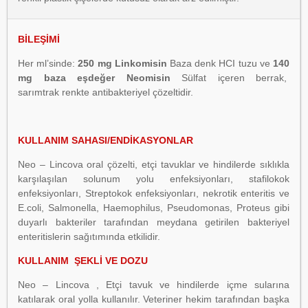
BİLEŞİMİ
Her ml’sinde:
250 mg Linkomisin
Baza denk HCI tuzu ve
140
mg baza eşdeğer Neomisin
Sülfat içeren berrak,
sarımtrak renkte antibakteriyel çözeltidir.
KULLANIM SAHASI/ENDİKASYONLAR
Neo – Lincova oral çözelti, etçi tavuklar ve hindilerde sıklıkla
karşılaşılan solunum yolu enfeksiyonları, stafilokok
enfeksiyonları, Streptokok enfeksiyonları, nekrotik enteritis ve
E.coli, Salmonella, Haemophilus, Pseudomonas, Proteus gibi
duyarlı bakteriler tarafından meydana getirilen bakteriyel
enteritislerin sağıtımında etkilidir.
KULLANIM ŞEKLİ VE DOZU
Neo – Lincova , Etçi tavuk ve hindilerde içme sularına
katılarak oral yolla kullanılır. Veteriner hekim tarafından başka