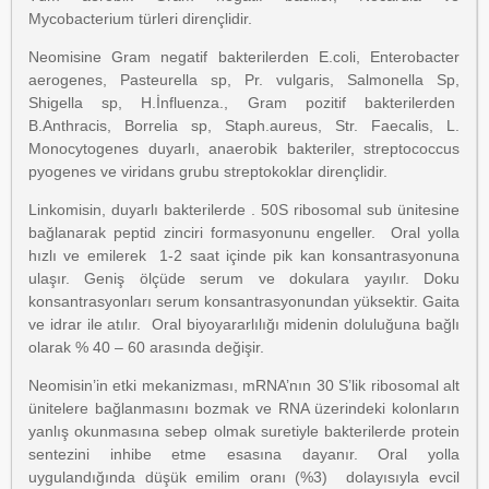
Mycobacterium türleri dirençlidir.
Neomisine Gram negatif bakterilerden E.coli, Enterobacter
aerogenes, Pasteurella sp, Pr. vulgaris, Salmonella Sp,
Shigella sp, H.İnfluenza., Gram pozitif bakterilerden
B.Anthracis, Borrelia sp, Staph.aureus, Str. Faecalis, L.
Monocytogenes duyarlı, anaerobik bakteriler, streptococcus
pyogenes ve viridans grubu streptokoklar dirençlidir.
Linkomisin, duyarlı bakterilerde . 50S ribosomal sub ünitesine
bağlanarak peptid zinciri formasyonunu engeller. Oral yolla
hızlı ve emilerek 1-2 saat içinde pik kan konsantrasyonuna
ulaşır. Geniş ölçüde serum ve dokulara yayılır. Doku
konsantrasyonları serum konsantrasyonundan yüksektir. Gaita
ve idrar ile atılır. Oral biyoyararlılığı midenin doluluğuna bağlı
olarak % 40 – 60 arasında değişir.
Neomisin’in etki mekanizması, mRNA’nın 30 S’lik ribosomal alt
ünitelere bağlanmasını bozmak ve RNA üzerindeki kolonların
yanlış okunmasına sebep olmak suretiyle bakterilerde protein
sentezini inhibe etme esasına dayanır. Oral yolla
uygulandığında düşük emilim oranı (%3) dolayısıyla evcil