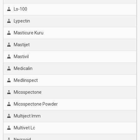
Ls-100
Lypectin
Masticure Kuru
Mastijet
Mastivil
Medicalin
Medlinspect
Micospectone
Micospectone Powder
Multıject Imm
Multivet Lc
Necrocid