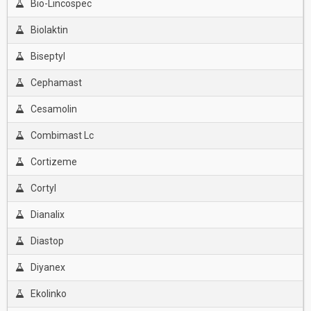
Bio-Lincospec
Biolaktin
Biseptyl
Cephamast
Cesamolin
Combimast Lc
Cortizeme
Cortyl
Dianalix
Diastop
Diyanex
Ekolinko