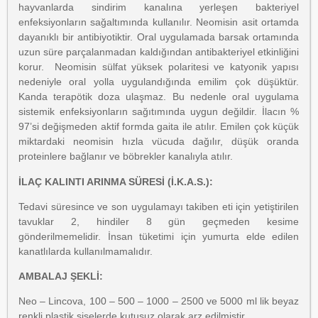
hayvanlarda sindirim kanalına yerleşen bakteriyel
enfeksiyonların sağaltımında kullanılır. Neomisin asit ortamda
dayanıklı bir antibiyotiktir. Oral uygulamada barsak ortamında
uzun süre parçalanmadan kaldığından antibakteriyel etkinliğini
korur. Neomisin sülfat yüksek polaritesi ve katyonik yapısı
nedeniyle oral yolla uygulandığında emilim çok düşüktür.
Kanda terapötik doza ulaşmaz. Bu nedenle oral uygulama
sistemik enfeksiyonların sağıtımında uygun değildir. İlacın %
97’si değişmeden aktif formda gaita ile atılır. Emilen çok küçük
miktardaki neomisin hızla vücuda dağılır, düşük oranda
proteinlere bağlanır ve böbrekler kanalıyla atılır.
İLAÇ KALINTI ARINMA SÜRESİ (İ.K.A.S.):
Tedavi süresince ve son uygulamayı takiben eti için yetiştirilen
tavuklar 2, hindiler 8 gün geçmeden kesime
gönderilmemelidir. İnsan tüketimi için yumurta elde edilen
kanatlılarda kullanılmamalıdır.
AMBALAJ ŞEKLİ:
Neo – Lincova, 100 – 500 – 1000 – 2500 ve 5000 ml lik beyaz
renkli plastik şişelerde kutusuz olarak arz edilmiştir.