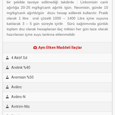
bir şekilde tavsiye edilmediği takdirde : Linkomisin canlı
ağırlığa 20-25 mg/kg/canlı ağırlık /gün, Neomisin, günde 10
mg/kg/canlı ağırlık/gün dozu hesap edilerek kullanılır. Pratik
olarak 1 litre oral çözelti 1000 – 1400 Litre içme suyuna
katılarak 3 – 5 gün süreyle içirilir. Sürü sağıtımında günlük
toplam doz olarak hesaplanan ilaç miktarı her gün taze olarak
hazırlanan içme suyu tankına eklenmelidir.
Aynı Etken Maddeli İlaçlar
4 Aktif Sd
Arelink %40
Aremisin %50
Avilinc
Avilinc-N
Avitrim-Nts