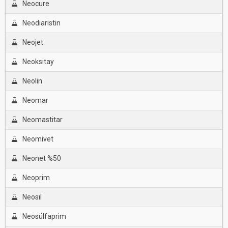
Neocure
Neodiaristin
Neojet
Neoksitay
Neolin
Neomar
Neomastitar
Neomivet
Neonet %50
Neoprim
Neosıl
Neosülfaprim