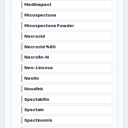
Medlinspect
Micospectone
Micospectone Powder
Necrocid
Necrocid %80
Necrolin-N
Neo-Lincova
Neolin
Novalink
Spectabilin
Spectam
Spectinomis