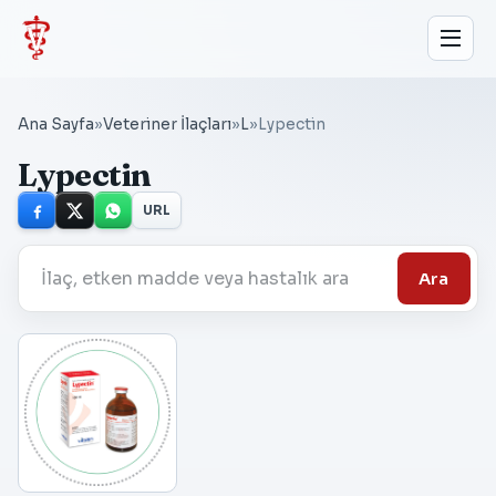
Ana Sayfa
»
Veteriner İlaçları
»
L
»
Lypectin
Lypectin
URL
Ara