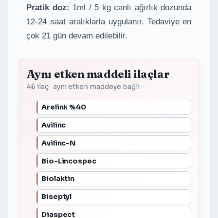
Pratik doz:
1ml / 5 kg canlı ağırlık dozunda
12-24 saat aralıklarla uygulanır. Tedaviye en
çok 21 gün devam edilebilir.
Aynı etken maddeli ilaçlar
46 ilaç · aynı etken maddeye bağlı
Arelink %40
Avilinc
Avilinc-N
Bio-Lincospec
Biolaktin
Biseptyl
Diaspect