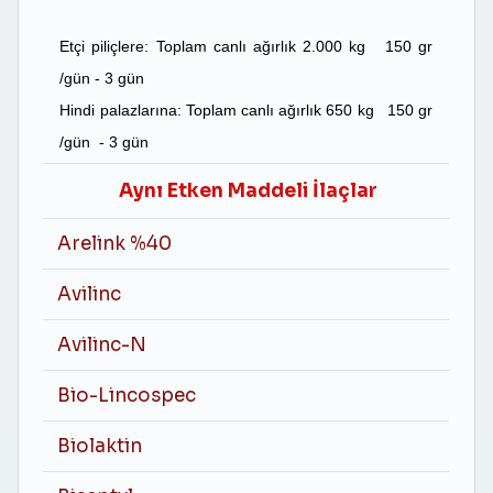
Etçi piliçlere:
Toplam canlı ağırlık
2.000 kg 150 gr
/gün - 3 gün
Hindi palazlarına:
Toplam canlı ağırlık
650 kg 150 gr
/gün - 3 gün
Aynı Etken Maddeli İlaçlar
Arelink %40
Avilinc
Avilinc-N
Bio-Lincospec
Biolaktin