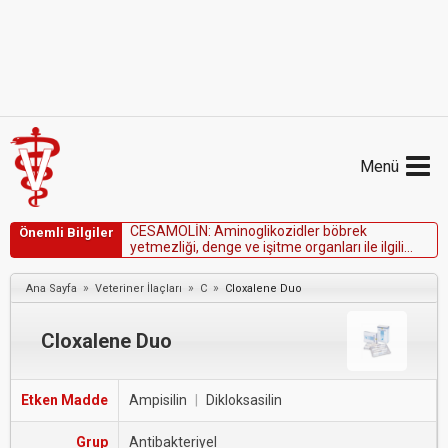
Menü
C
E
S
A
M
O
L
İ
N
:
A
m
i
n
o
g
l
i
k
o
z
i
d
l
e
r
b
ö
b
r
e
k
Önemli Bilgiler
y
e
t
m
e
z
l
i
ğ
i
,
d
e
n
g
e
v
e
i
ş
i
t
m
e
o
r
g
a
n
l
a
r
ı
i
l
e
i
l
g
i
l
i
h
a
s
t
a
l
ı
ğ
ı
o
l
a
n
h
a
y
v
a
n
l
a
r
d
a
k
u
l
l
a
n
ı
l
m
a
m
a
l
ı
d
ı
r
.
»
»
»
Ana Sayfa
Veteriner İlaçları
C
Cloxalene Duo
Cloxalene Duo
Etken Madde
Ampisilin
|
Dikloksasilin
Grup
Antibakteriyel