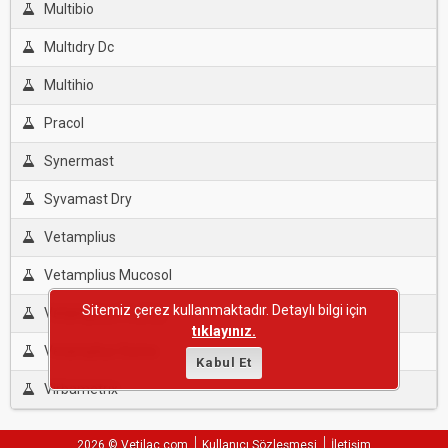
Multibio
Multıdry Dc
Multihio
Pracol
Synermast
Syvamast Dry
Vetamplius
Vetamplius Mucosol
Sitemiz çerez kullanmaktadır. Detaylı bilgi için
Vetamplius Poultry
tıklayınız.
Vetamplius Swine
Kabul Et
Virbametrıx
2026 © Vetilac.com
Kullanıcı Sözleşmesi
İletişim