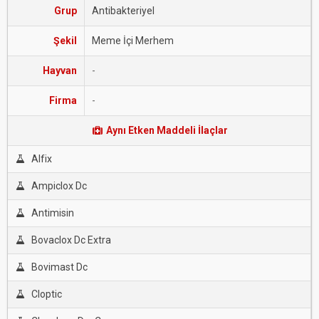
Grup
Antibakteriyel
Şekil
Meme İçi Merhem
Hayvan
-
Firma
-
Aynı Etken Maddeli İlaçlar
Alfix
Ampiclox Dc
Antimisin
Bovaclox Dc Extra
Bovimast Dc
Cloptic