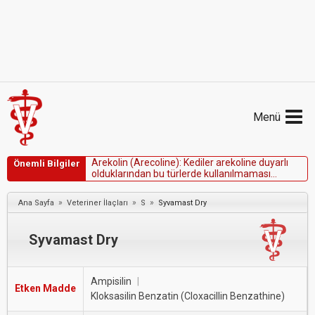
Menü
A
r
e
k
o
l
i
n
(
A
r
e
c
o
l
i
n
e
)
:
K
e
d
i
l
e
r
a
r
e
k
o
l
i
n
e
d
u
y
a
r
l
ı
Önemli Bilgiler
o
l
d
u
k
l
a
r
ı
n
d
a
n
b
u
t
ü
r
l
e
r
d
e
k
u
l
l
a
n
ı
l
m
a
m
a
s
ı
g
e
r
e
k
m
e
k
t
e
d
i
r
.
»
»
»
Ana Sayfa
Veteriner İlaçları
S
Syvamast Dry
Syvamast Dry
Ampisilin
|
Etken Madde
Kloksasilin Benzatin (Cloxacillin Benzathine)