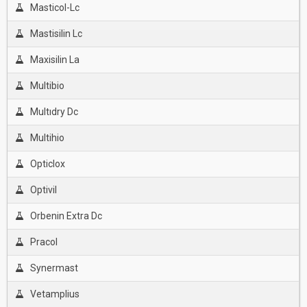
Masticol-Lc
Mastisilin Lc
Maxisilin La
Multibio
Multıdry Dc
Multihio
Opticlox
Optivil
Orbenin Extra Dc
Pracol
Synermast
Vetamplius