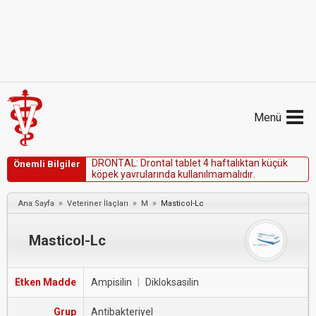
Menü
D
R
O
N
T
A
L
:
D
r
o
n
t
a
l
t
a
b
l
e
t
4
h
a
f
t
a
l
ı
k
t
a
n
k
ü
ç
ü
k
Önemli Bilgiler
k
ö
p
e
k
y
a
v
r
u
l
a
r
ı
n
d
a
k
u
l
l
a
n
ı
l
m
a
m
a
l
ı
d
ı
r
.
»
»
»
Ana Sayfa
Veteriner İlaçları
M
Masticol-Lc
Masticol-Lc
Etken Madde
Ampisilin
|
Dikloksasilin
Grup
Antibakteriyel