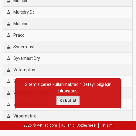
Multibio
Multıdry Dc
Multihio
Pracol
Synermast
Syvamast Dry
Vetamplius
Vetamplius Mucosol
Sitemiz çerez kullanmaktadır. Detaylı bilgi için
tıklayınız.
Vetamplius Poultry
Kabul Et
Vetamplius Swine
Virbametrıx
2026 © Vetilac.com
Kullanıcı Sözleşmesi
İletişim