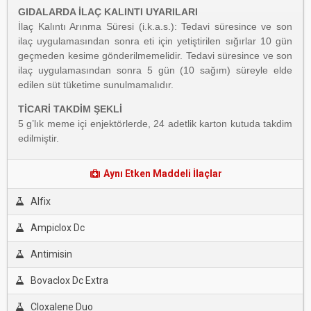
GIDALARDA İLAÇ KALINTI UYARILARI
İlaç Kalıntı Arınma Süresi (i.k.a.s.): Tedavi süresince ve son
ilaç uygulamasından sonra eti için yetiştirilen sığırlar 10 gün
geçmeden kesime gönderilmemelidir. Tedavi süresince ve son
ilaç uygulamasından sonra 5 gün (10 sağım) süreyle elde
edilen süt tüketime sunulmamalıdır.
TİCARİ TAKDİM ŞEKLİ
5 g’lık meme içi enjektörlerde, 24 adetlik karton kutuda takdim
edilmiştir.
Aynı Etken Maddeli İlaçlar
Alfix
Ampiclox Dc
Antimisin
Bovaclox Dc Extra
Cloxalene Duo