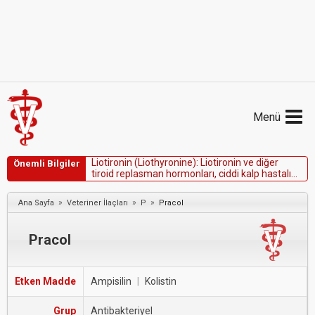
Menü
L
i
o
t
i
r
o
n
i
n
(
L
i
o
t
h
y
r
o
n
i
n
e
)
:
L
i
o
t
i
r
o
n
i
n
v
e
d
i
ğ
e
r
Önemli Bilgiler
t
i
r
o
i
d
r
e
p
l
a
s
m
a
n
h
o
r
m
o
n
l
a
r
ı
,
c
i
d
d
i
k
a
l
p
h
a
s
t
a
l
ı
ğ
ı
,
k
a
l
p
y
e
t
m
e
z
l
i
ğ
i
,
t
i
r
o
t
o
k
s
i
k
o
z
v
e
y
a
t
e
d
a
v
i
e
d
i
l
m
e
m
i
ş
a
d
r
e
n
a
l
y
e
t
m
e
z
l
i
ğ
i
o
l
a
n
h
a
s
t
a
l
a
r
d
a
»
»
»
Ana Sayfa
Veteriner İlaçları
P
Pracol
k
o
n
t
r
e
n
d
i
k
e
d
i
r
.
Pracol
Etken Madde
Ampisilin
|
Kolistin
Grup
Antibakteriyel