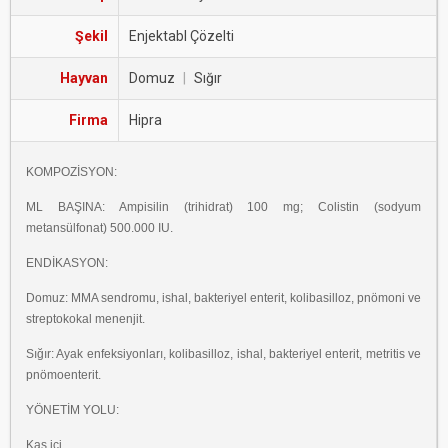
Şekil
Enjektabl Çözelti
Hayvan
Domuz
|
Sığır
Firma
Hipra
KOMPOZİSYON:
ML BAŞINA: Ampisilin (trihidrat) 100 mg; Colistin (sodyum
metansülfonat) 500.000 IU.
ENDİKASYON:
Domuz: MMA sendromu, ishal, bakteriyel enterit, kolibasilloz, pnömoni ve
streptokokal menenjit.
Sığır: Ayak enfeksiyonları, kolibasilloz, ishal, bakteriyel enterit, metritis ve
pnömoenterit.
YÖNETİM YOLU:
Kas içi.