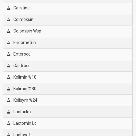
Colistinel
Colmoksin
Colomisin Wsp
Endometrin
Enterocol
Gastrocol
Kolimin %10
Kolimin %30
Kolisym %24
Lactaclox
Lactomin Lc
Lactovet