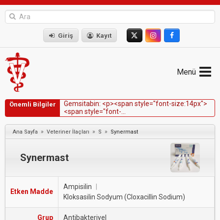
Giriş
Kayıt
Menü
G
e
m
s
i
t
a
b
i
n
:
<
p
>
<
s
p
a
n
s
t
y
l
e
=
"
f
o
n
t
-
s
i
z
e
:
1
4
p
x
"
>
Önemli Bilgiler
<
s
p
a
n
s
t
y
l
e
=
"
f
o
n
t
-
f
a
m
i
l
y
:
V
e
r
d
a
n
a
,
G
e
n
e
v
a
,
s
a
n
s
-
s
e
r
i
f
"
>
G
e
m
c
i
t
a
b
i
n
,
k
a
t
ı
t
ü
m
ö
r
l
ü
k
ö
p
e
k
l
e
r
d
e
t
e
k
»
»
»
Ana Sayfa
Veteriner İlaçları
S
Synermast
b
a
ş
ı
n
a
k
u
l
l
a
n
ı
l
d
ı
ğ
ı
n
d
a
s
ı
n
ı
r
l
ı
k
l
i
n
i
k
e
t
k
i
n
l
i
k
g
ö
s
t
e
r
e
n
b
i
r
a
n
t
i
n
e
o
p
l
a
s
t
i
k
a
j
a
n
d
ı
r
.
<
/
s
p
a
n
>
<
/
s
p
a
n
>
<
Synermast
Ampisilin
|
Etken Madde
Kloksasilin Sodyum (Cloxacillin Sodium)
Grup
Antibakteriyel