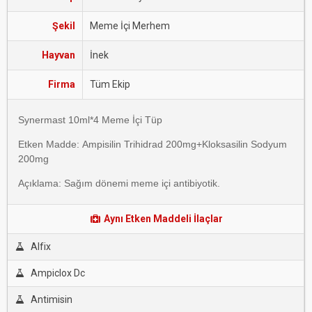
Şekil
Meme İçi Merhem
Hayvan
İnek
Firma
Tüm Ekip
Synermast 10ml*4 Meme İçi Tüp
Etken Madde: Ampisilin Trihidrad 200mg+Kloksasilin Sodyum
200mg
Açıklama: Sağım dönemi meme içi antibiyotik.
Aynı Etken Maddeli İlaçlar
Alfix
Ampiclox Dc
Antimisin