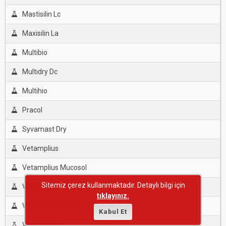
Mastisilin Lc
Maxisilin La
Multibio
Multıdry Dc
Multihio
Pracol
Syvamast Dry
Vetamplius
Vetamplius Mucosol
Sitemiz çerez kullanmaktadır. Detaylı bilgi için
Vetamplius Poultry
tıklayınız.
Vetamplius Swine
Kabul Et
Virbametrıx