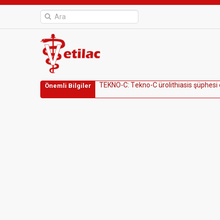
T
E
K
N
O
-
C
:
T
e
k
n
o
-
C
ü
r
o
l
i
t
h
i
a
s
i
s
ş
ü
p
h
e
s
i
Önemli Bilgiler