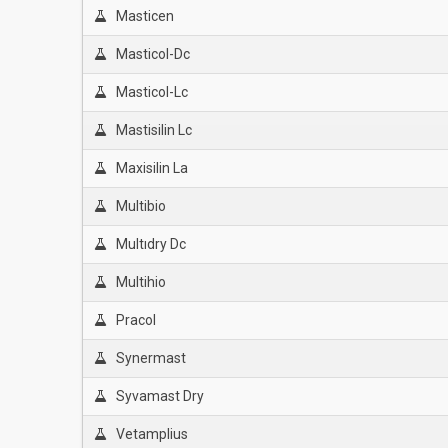
Masticen
Masticol-Dc
Masticol-Lc
Mastisilin Lc
Maxisilin La
Multibio
Multıdry Dc
Multihio
Pracol
Synermast
Syvamast Dry
Vetamplius