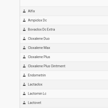
Alfix
Ampiclox Dc
Bovaclox Dc Extra
Cloxalene Duo
Cloxalene Max
Cloxalene Plus
Cloxalene Plus Ointment
Endometrin
Lactaclox
Lactomin Lc
Lactovet