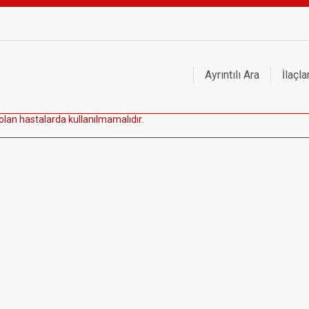
Ayrıntılı Ara
İlaçla
o
l
a
n
h
a
s
t
a
l
a
r
d
a
k
u
l
l
a
n
ı
l
m
a
m
a
l
ı
d
ı
r
.