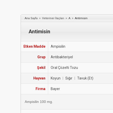
»
»
»
Ana Sayfa
Veteriner İlaçları
A
Antimisin
Antimisin
Etken Madde
Ampisilin
Grup
Antibakteriyel
Şekil
Oral Çözelti Tozu
Hayvan
Koyun
|
Sığır
|
Tavuk (Et)
Firma
Bayer
Ampisilin 100 mg.