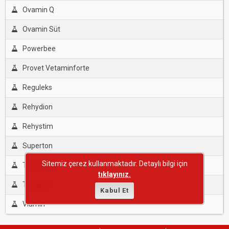
Ovamin Q
Ovamin Süt
Powerbee
Provet Vetaminforte
Reguleks
Rehydion
Rehystim
Superton
Sitemiz çerez kullanmaktadır. Detaylı bilgi için
Termoking
tıklayınız.
Toxidren
Kabul Et
Viamin