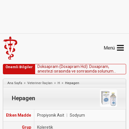
Menü
D
o
k
s
a
p
r
a
m
(
D
o
x
a
p
r
a
m
H
c
l
)
:
D
o
x
a
p
r
a
m
,
Önemli Bilgiler
a
n
e
s
t
e
z
i
s
ı
r
a
s
ı
n
d
a
v
e
s
o
n
r
a
s
ı
n
d
a
s
o
l
u
n
u
m
m
e
r
k
e
z
i
n
i
u
y
a
r
a
r
a
k
u
y
a
n
m
a
y
ı
v
e
r
e
f
l
e
k
s
l
e
r
i
n
g
e
r
i
d
ö
n
ü
ş
ü
n
ü
h
ı
z
l
a
n
d
ı
r
m
a
k
i
ç
i
n
a
t
l
a
r
d
a
,
»
»
»
Ana Sayfa
Veteriner İlaçları
H
Hepagen
k
e
d
i
l
e
r
d
e
v
e
k
ö
p
e
k
l
e
r
d
e
k
u
l
l
a
n
ı
m
i
ç
i
n
F
D
A
t
a
r
a
f
ı
n
d
a
n
o
n
a
y
l
a
n
m
ı
ş
t
ı
r
.
Hepagen
Etken Madde
Propiyonik Asit
|
Sodyum
Grup
Koleretik