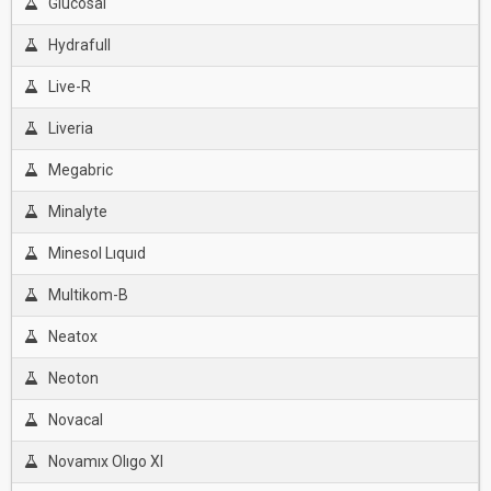
Glucosal
Hydrafull
Live-R
Liveria
Megabric
Minalyte
Minesol Lıquıd
Multikom-B
Neatox
Neoton
Novacal
Novamıx Olıgo Xl