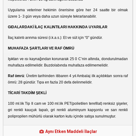
Uygulama veteriner hekimin önerisine göre her 24 saatte bir olmak
üzere 1- 3 gün veya daha uzun süreyle tekrarlanabilir.
GIDALARDAKİ İLAÇ KALINTILARI HAKKINDA UYARILAR
İlaç kalıntı arınma süresi (i.k.a.s.): Et ve süt için “0” gündür.
MUHAFAZA ŞARTLARI VE RAF ÖMRÜ
Işıktan ve ısı kaynağından korunarak 25 0 C’nin altında, dondurulmadan
muhafaza edilmelidir. Buzdolabında muhafaza edilmemelidir.
Raf ömrü
: Üretim tarihinden itibaren 4 yıl Ambalaj ilk açıldıktan sonra raf
ömrü: 28 gündür. Tıpa en fazla 20 defa delinmelidir.
TİCARİ TAKDİM ŞEKLİ
100 ml.lik Tip II cam ve 100 ml.lik PET(polietilen terefilat) renksiz şişeler,
gri renkli kauçuk tapalı, gri renkli aluminyum kapşonlu ve sarı renkli
polipropilen mühürlü olarak karton kutu içinde satışa sunulmuştur.
Aynı Etken Maddeli İlaçlar