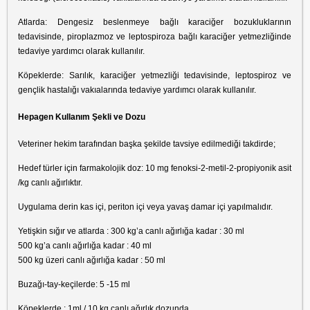
Atlarda: Dengesiz beslenmeye bağlı karaciğer bozukluklarının
tedavisinde, piroplazmoz ve leptospiroza bağlı karaciğer yetmezliğinde
tedaviye yardımcı olarak kullanılır.
Köpeklerde: Sarılık, karaciğer yetmezliği tedavisinde, leptospiroz ve
gençlik hastalığı vakıalarında tedaviye yardımcı olarak kullanılır.
Hepagen Kullanım Şekli ve Dozu
Veteriner hekim tarafından başka şekilde tavsiye edilmediği takdirde;
Hedef türler için farmakolojik doz: 10 mg fenoksi-2-metil-2-propiyonik asit
/kg canlı ağırlıktır.
Uygulama derin kas içi, periton içi veya yavaş damar içi yapılmalıdır.
Yetişkin sığır ve atlarda : 300 kg’a canlı ağırlığa kadar : 30 ml
500 kg’a canlı ağırlığa kadar : 40 ml
500 kg üzeri canlı ağırlığa kadar : 50 ml
Buzağı-tay-keçilerde: 5 -15 ml
Köpeklerde : 1ml / 10 kg canlı ağırlık dozunda