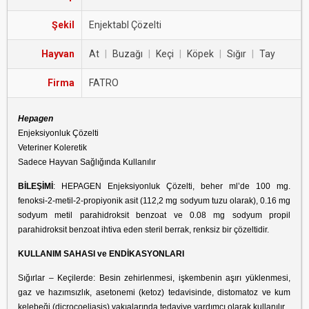
Şekil
Enjektabl Çözelti
Hayvan
At
|
Buzağı
|
Keçi
|
Köpek
|
Sığır
|
Tay
Firma
FATRO
Hepagen
Enjeksiyonluk Çözelti
Veteriner Koleretik
Sadece Hayvan Sağlığında Kullanılır
BİLEŞİMİ
: HEPAGEN Enjeksiyonluk Çözelti, beher ml’de 100 mg.
fenoksi-2-metil-2-propiyonik asit (112,2 mg sodyum tuzu olarak), 0.16 mg
sodyum metil parahidroksit benzoat ve 0.08 mg sodyum propil
parahidroksit benzoat ihtiva eden steril berrak, renksiz bir çözeltidir.
KULLANIM SAHASI ve ENDİKASYONLARI
Sığırlar – Keçilerde: Besin zehirlenmesi, işkembenin aşırı yüklenmesi,
gaz ve hazımsızlık,
asetonemi
(ketoz) tedavisinde, distomatoz ve kum
kelebeği (dicrocoeliasis) vakıalarında tedaviye yardımcı olarak kullanılır.