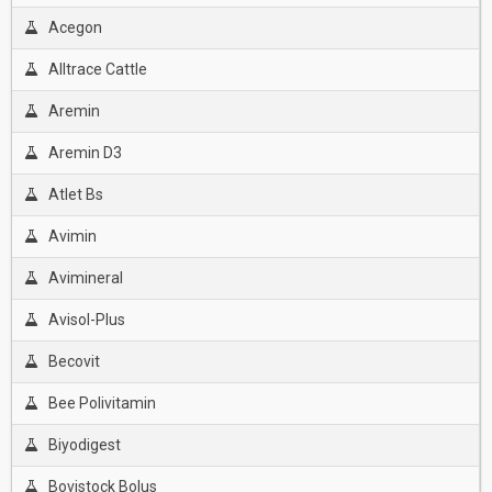
Acegon
Alltrace Cattle
Aremin
Aremin D3
Atlet Bs
Avimin
Avimineral
Avisol-Plus
Becovit
Bee Polivitamin
Biyodigest
Bovistock Bolus