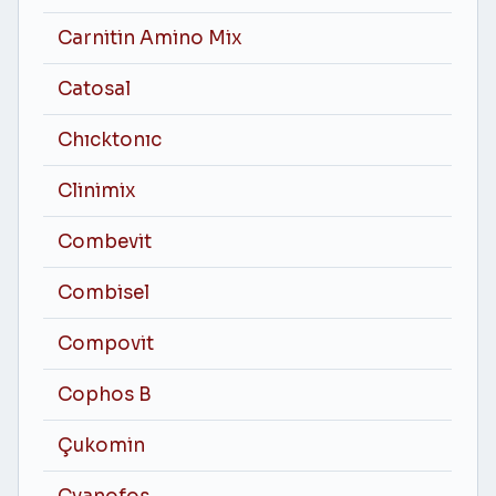
Carnitin Amino Mix
Catosal
Chıcktonıc
Clinimix
Combevit
Combisel
Compovit
Cophos B
Çukomin