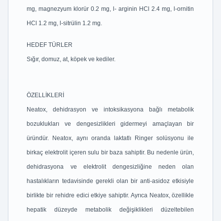
mg, magnezyum klorür 0.2 mg, l- arginin HCl 2.4 mg, l-ornitin
HCl 1.2 mg, l-sitrülin 1.2 mg.
HEDEF TÜRLER
Sığır, domuz, at, köpek ve kediler.
ÖZELLİKLERİ
Neatox, dehidrasyon ve intoksikasyona bağlı metabolik
bozuklukları ve dengesizlikleri gidermeyi amaçlayan bir
üründür. Neatox, aynı oranda laktatlı Ringer solüsyonu ile
birkaç elektrolit içeren sulu bir baza sahiptir. Bu nedenle ürün,
dehidrasyona ve elektrolit dengesizliğine neden olan
hastalıkların tedavisinde gerekli olan bir anti-asidoz etkisiyle
birlikte bir rehidre edici etkiye sahiptir. Ayrıca Neatox, özellikle
hepatik düzeyde metabolik değişiklikleri düzeltebilen