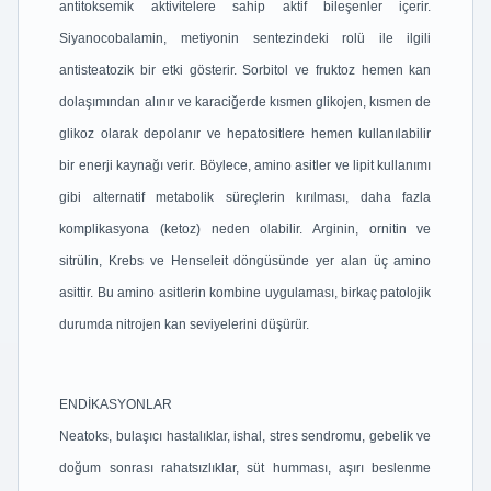
antitoksemik aktivitelere sahip aktif bileşenler içerir.
Siyanocobalamin, metiyonin sentezindeki rolü ile ilgili
antisteatozik bir etki gösterir. Sorbitol ve fruktoz hemen kan
dolaşımından alınır ve karaciğerde kısmen glikojen, kısmen de
glikoz olarak depolanır ve hepatositlere hemen kullanılabilir
bir enerji kaynağı verir. Böylece, amino asitler ve lipit kullanımı
gibi alternatif metabolik süreçlerin kırılması, daha fazla
komplikasyona (ketoz) neden olabilir. Arginin, ornitin ve
sitrülin, Krebs ve Henseleit döngüsünde yer alan üç amino
asittir. Bu amino asitlerin kombine uygulaması, birkaç patolojik
durumda nitrojen kan seviyelerini düşürür.
ENDİKASYONLAR
Neatoks, bulaşıcı hastalıklar, ishal, stres sendromu, gebelik ve
doğum sonrası rahatsızlıklar, süt humması, aşırı beslenme