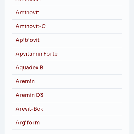
Aminovit
Aminovit-C
Apibiovit
Apvitamin Forte
Aquadex B
Aremin
Aremin D3
Arevit-Bck
Argiform