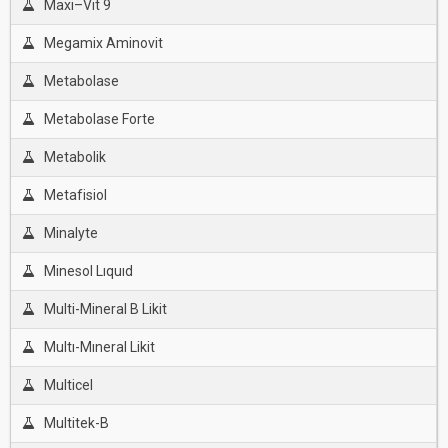
Maxi–Vit 9
Megamix Aminovit
Metabolase
Metabolase Forte
Metabolik
Metafisiol
Minalyte
Minesol Lıquıd
Multi-Mineral B Likit
Multı-Mıneral Likit
Multicel
Multitek-B