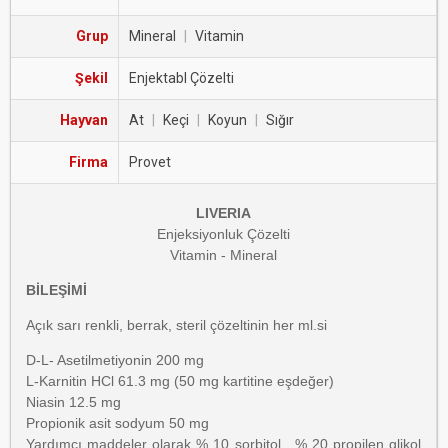
Grup
Mineral
|
Vitamin
Şekil
Enjektabl Çözelti
Hayvan
At
|
Keçi
|
Koyun
|
Sığır
Firma
Provet
LIVERIA
Enjeksiyonluk Çözelti
Vitamin - Mineral
BİLEŞİMİ
Açık sarı renkli, berrak, steril çözeltinin her ml.si
D-L- Asetilmetiyonin 200 mg
L-Karnitin HCl 61.3 mg (50 mg kartitine eşdeğer)
Niasin 12.5 mg
Propionik asit sodyum 50 mg
Yardımcı maddeler olarak % 10 sorbitol, % 20 propilen glikol