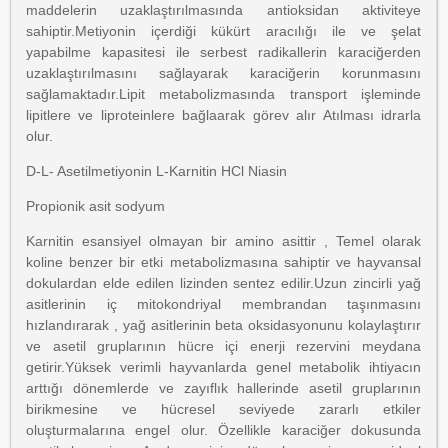
maddelerin uzaklaştırılmasında antioksidan aktiviteye
sahiptir.Metiyonin içerdiği kükürt aracılığı ile ve şelat
yapabilme kapasitesi ile serbest radikallerin karaciğerden
uzaklaştırılmasını sağlayarak karaciğerin korunmasını
sağlamaktadır.Lipit metabolizmasında transport işleminde
lipitlere ve liproteinlere bağlaarak görev alır Atılması idrarla
olur.
D-L- Asetilmetiyonin L-Karnitin HCl Niasin
Propionik asit sodyum
Karnitin esansiyel olmayan bir amino asittir , Temel olarak
koline benzer bir etki metabolizmasına sahiptir ve hayvansal
dokulardan elde edilen lizinden sentez edilir.Uzun zincirli yağ
asitlerinin iç mitokondriyal membrandan taşınmasını
hızlandırarak , yağ asitlerinin beta oksidasyonunu kolaylaştırır
ve asetil gruplarının hücre içi enerji rezervini meydana
getirir.Yüksek verimli hayvanlarda genel metabolik ihtiyacın
arttığı dönemlerde ve zayıflık hallerinde asetil gruplarının
birikmesine ve hücresel seviyede zararlı etkiler
oluşturmalarına engel olur. Özellikle karaciğer dokusunda