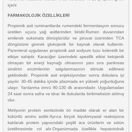
içerir.
FARMAKOLOJİK ÖZELLİKLERİ
Propionik asit ruminantlarda rumendeki fermentasyon sonucu
üretilen uçucu yağ asitlerinden biridir.Rumen duvarından
emilerek suksinata dönüştürülür ve piruvat üzerinden TCA
döngüsüne girerek glukojenik bir kaynak olarak kullanılır.
Parenteral uygulanan propionik asit sodyum tuzu koleretik bir
etkiye sahiptir. Karaciğer üzerindeki spesifik etkisi ketojenik
olmayan bir enerji kaynağı olmasının yanı sıra pankreas
sindirim enzimlerinin salgılanmasının stimule edilmesi
şeklindedir. Propionik asit enjeksiyondan sonra dokulara iyi
yayılır. 30-45 dakika içinde plazmada en yüksek yoğunluğuna
ulaşır. Yarılanma ömrü 90-130 dk arasındadır. Uygulamadan
24 saat sonra safra ve idrar ile dukularda birikmeksizin atılmış
olur.
Metiyonin protein sentezinde ön madde olarak er alan bir
kükürtlü amino asittir.Ayrıca birçok biyokimyasal reaksiyona
katılarak protein yapısındaki çeşitli ara ürünlerin ve sütün
üretilmesinde rol alır.Organizmada özellikle hepatotoksik