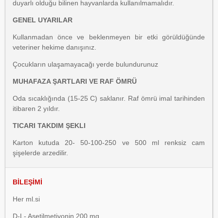
duyarlı olduğu bilinen hayvanlarda kullanılmamalıdır.
GENEL UYARILAR
Kullanmadan önce ve beklenmeyen bir etki görüldüğünde
veteriner hekime danışınız.
Çocukların ulaşamayacağı yerde bulundurunuz
MUHAFAZA ŞARTLARI VE RAF ÖMRÜ
Oda sıcaklığında (15-25 C) saklanır. Raf ömrü imal tarihinden
itibaren 2 yıldır.
TICARI TAKDIM ŞEKLI
Karton kutuda 20- 50-100-250 ve 500 ml renksiz cam
şişelerde arzedilir.
BİLEŞİMİ
Her ml.si
D-L- Asetilmetiyonin 200 mg