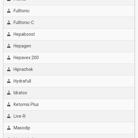
Fulltonic
Fulltonıc-C
Hepaboost
Hepagen
Hepavex 200
Hıprachok
Hydrafull
Idratox
Ketomis Plus
Live-R
Masodip