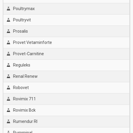
Poultrymax
Poultryvit
Prosalis
Provet Vetaminforte
Provet-Carnitine
Reguleks
Renal Renew
Robovet
Rovimix 711
Rovimix Bck
Rumendur Rl
Rumminal