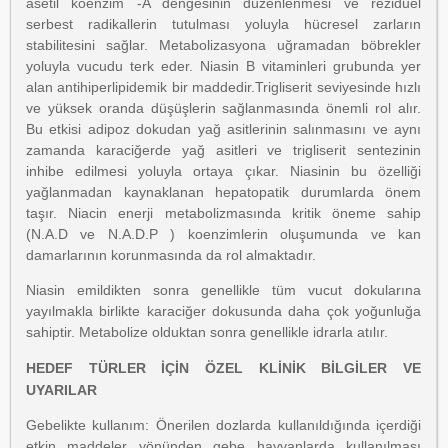
asetil koenzim -A dengesinin düzenlenmesi ve reziduel
serbest radikallerin tutulması yoluyla hücresel zarların
stabilitesini sağlar. Metabolizasyona uğramadan böbrekler
yoluyla vucudu terk eder. Niasin B vitaminleri grubunda yer
alan antihiperlipidemik bir maddedir.Trigliserit seviyesinde hızlı
ve yüksek oranda düşüşlerin sağlanmasında önemli rol alır.
Bu etkisi adipoz dokudan yağ asitlerinin salınmasını ve aynı
zamanda karaciğerde yağ asitleri ve trigliserit sentezinin
inhibe edilmesi yoluyla ortaya çıkar. Niasinin bu özelliği
yağlanmadan kaynaklanan hepatopatik durumlarda önem
taşır. Niacin enerji metabolizmasında kritik öneme sahip
(N.A.D ve N.A.D.P ) koenzimlerin oluşumunda ve kan
damarlarının korunmasında da rol almaktadır.
Niasin emildikten sonra genellikle tüm vucut dokularına
yayılmakla birlikte karaciğer dokusunda daha çok yoğunluğa
sahiptir. Metabolize olduktan sonra genellikle idrarla atılır.
HEDEF TÜRLER İÇİN ÖZEL KLİNİK BİLGİLER VE
UYARILAR
Gebelikte kullanım: Önerilen dozlarda kullanıldığında içerdiği
etkin maddeler yönünden gebe hayvanlarda kullanılması