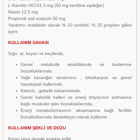
L-Karnitin HCl 61.3 mg (50 mg kartitine eşdeğer)
Niasin 12.5 mg
Propionik asit sodyum 50 mg
Yardımcı maddeler olarak % 10 sorbitol, % 20 propilen glikol
içerir.
KULLANIM SAHASI
Sığır, at, koyun ve keçilerde;
Genel metabolik eksikliklerde ve beslenme
bozukluklarında
Yağlı karaciğer sendromu , toksikasyon ve genel
hepatopati hallerinde ,
Ketozis , gebelik toksemisinde,
Genel halsizlik halleri ve enerji ihtiyacının artmasına
bağlı muskuler işlev bozukluklarında ,
Enerji metabolizmasının aksamasına bağlı fertilite
bozukluklarında destekleyici olarak kullanılır.
KULLANIM ŞEKLİ VE DOZU
Kasiçi veya derialtı enjekte edilir.