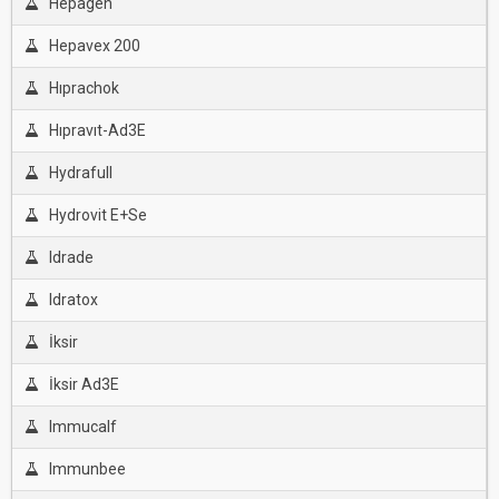
Hepagen
Hepavex 200
Hıprachok
Hıpravıt-Ad3E
Hydrafull
Hydrovit E+Se
Idrade
Idratox
İksir
İksir Ad3E
Immucalf
Immunbee