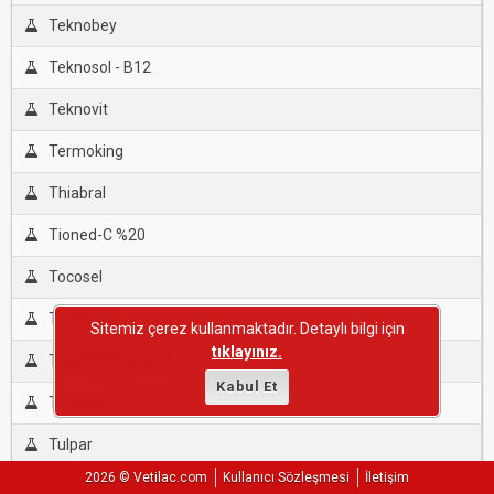
Teknobey
Teknosol - B12
Teknovit
Termoking
Thiabral
Tioned-C %20
Tocosel
Tolevit 10
Sitemiz çerez kullanmaktadır. Detaylı bilgi için
tıklayınız.
Tolevit 10 Plus Se
Kabul Et
Tonarsil
Tulpar
2026 © Vetilac.com
Kullanıcı Sözleşmesi
İletişim
Uno-B