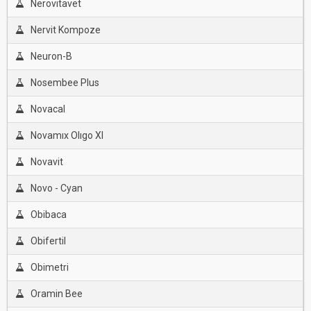
Nerovitavet
Nervit Kompoze
Neuron-B
Nosembee Plus
Novacal
Novamıx Olıgo Xl
Novavit
Novo - Cyan
Obibaca
Obifertil
Obimetri
Oramin Bee