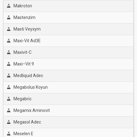
Makroton
Mastenzim
Masti Veyxym
Maxi-Vit Ad3E
Maxivit-C
Maxi–Vit 9
Medliquid Adec
Megabolus Koyun
Megabric
Megamix Aminovit
Megasol Adec
Meselen E