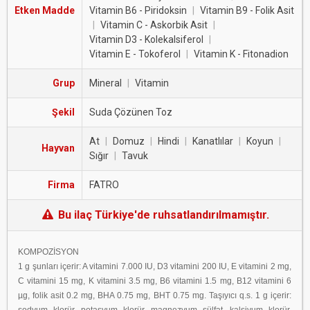
Etken Madde
Vitamin B6 - Piridoksin
|
Vitamin B9 - Folik Asit
|
Vitamin C - Askorbik Asit
|
Vitamin D3 - Kolekalsiferol
|
Vitamin E - Tokoferol
|
Vitamin K - Fitonadion
Grup
Mineral
|
Vitamin
Şekil
Suda Çözünen Toz
At
|
Domuz
|
Hindi
|
Kanatlılar
|
Koyun
|
Hayvan
Sığır
|
Tavuk
Firma
FATRO
Bu ilaç Türkiye'de ruhsatlandırılmamıştır.
KOMPOZİSYON
1 g şunları içerir: A vitamini 7.000 IU, D3 vitamini 200 IU, E vitamini 2 mg,
C vitamini 15 mg, K vitamini 3.5 mg, B6 vitamini 1.5 mg, B12 vitamini 6
µg, folik asit 0.2 mg, BHA 0.75 mg, BHT 0.75 mg. Taşıyıcı q.s. 1 g içerir: