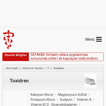
Menü
S
E
F
A
K
İ
M
:
S
e
f
a
k
i
m
a
t
l
a
r
a
u
y
g
u
l
a
n
m
a
s
ı
Önemli Bilgiler
s
o
n
u
c
u
n
d
a
c
o
l
i
t
i
s
'
i
d
e
k
a
p
s
a
y
a
n
c
i
d
d
i
s
i
n
d
i
r
i
m
s
i
s
t
e
m
i
b
o
z
u
k
l
u
k
l
a
r
ı
n
a
y
o
l
a
ç
a
b
i
l
i
r
.
»
»
»
Ana Sayfa
Veteriner İlaçları
T
Toxidren
Toxidren
Kalsiyum Klorür
|
Magnezyum Sülfat
|
Potasyum Klorür
|
Sodyum
|
Vitamin A
|
Vitamin B12 - Siyanokobalamin
|