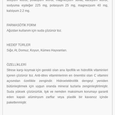
sodyum klorür, potasyum klorür, magnezyum sülfat, kalsiyum klorür,
sodyuma eşdeğer 225 mg, potasyum 25 mg, magnezyum 40 mg,
kalsiyum 2.2 mg.
FARMASÖTİK FORM
Ağızdan kullanım için suda çözünür toz.
HEDEF TÜRLER
Sığır, At, Domuz, Koyun, Kümes Hayvanları.
ÖZELLİKLERİ
Strese karşı koymak için gerekli olan ana lipofilik ve hidrofilik vitaminleri
içeren çözünür toz. Anti-stres vitaminlerinin en önemlisi olan C vitamini
açısından özellikle zengindir. Hidroelektrolitik dengeyi yeniden
bütünleştirmek için uygun oranda mineral tuzlarla zenginleştirilmiştir.
Suda yüksek çözünürlük. Işık ve nemden maksimum korumayı garanti
eden kapalı alüminyum zarflar veya plastik bir kavanoz içinde
paketlenmiştir.