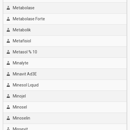
Metabolase
Metabolase Forte
Metabolik
Metafisiol
Metasol % 10
Minalyte
Minavit Ad3E
Minesol Lıquıd
Minojel
Minosel
Minoselin
Missevit