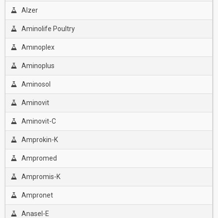
Alzer
Aminolife Poultry
Amınoplex
Aminoplus
Aminosol
Aminovit
Aminovit-C
Amprokin-K
Ampromed
Ampromis-K
Ampronet
Anasel-E