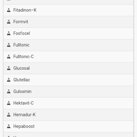
Fitadinon–K
Formvit
Fosfocel
Fulltonic
Fulltonıc-C
Glucosal
Glutellac
Guloxmin
Hektavit-C
Hemadur-K
Hepaboost