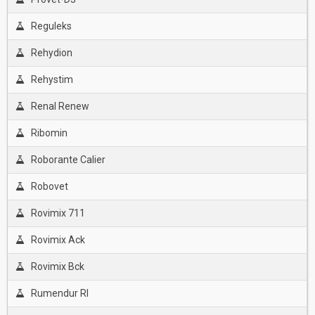
Reguleks
Rehydion
Rehystim
Renal Renew
Ribomin
Roborante Calier
Robovet
Rovimix 711
Rovimix Ack
Rovimix Bck
Rumendur Rl