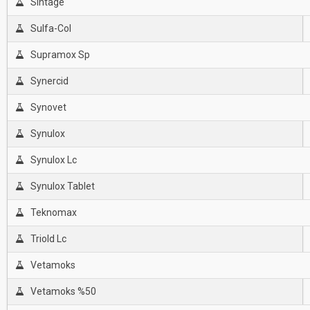
Sintage
Sulfa-Col
Supramox Sp
Synercid
Synovet
Synulox
Synulox Lc
Synulox Tablet
Teknomax
Triold Lc
Vetamoks
Vetamoks %50