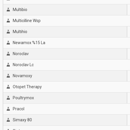
Multibio
Multicilline Wsp
Multihio
Newamox %15 La
Noroclav
Noroclav Lc
Novamoxy
Otopet Therapy
Poultrymox
Pracol
Simaxy 80