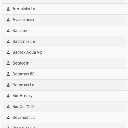
Armaloks La
Avicolimisin
Bacolam
Bactimox La
Bamox Aqua Vip
Betacolin
Betamox 80
Betamox La
Bio-Amoxy
Bio-Col %24
Bovimast Lc