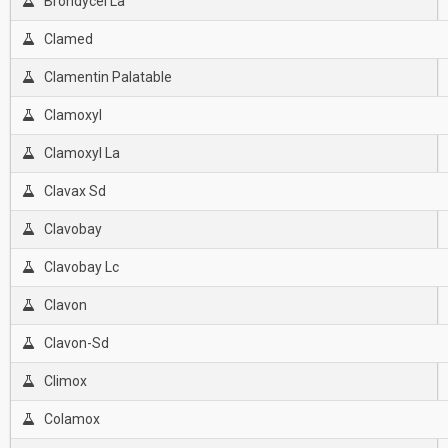
Brondycel La
Clamed
Clamentin Palatable
Clamoxyl
Clamoxyl La
Clavax Sd
Clavobay
Clavobay Lc
Clavon
Clavon-Sd
Climox
Colamox