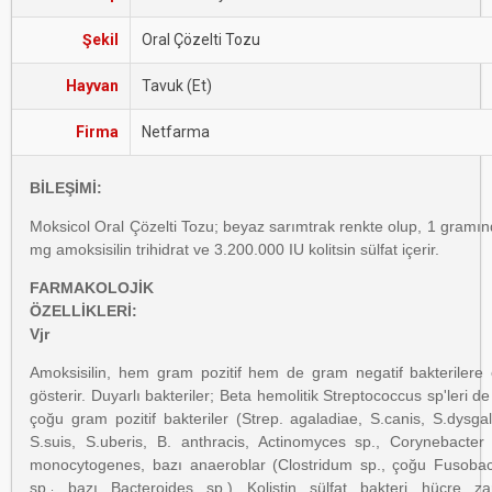
Şekil
Oral Çözelti Tozu
Hayvan
Tavuk (Et)
Firma
Netfarma
BİLEŞİMİ:
Moksicol Oral Çözelti Tozu; beyaz sarımtrak renkte olup, 1 gramı
mg amoksisilin trihidrat ve 3.200.000 IU kolitsin sülfat içerir.
FARMAKOLOJİK
ÖZELLİKLER
Vjr
Amoksisilin, hem gram pozitif hem de gram negatif bakterilere e
gösterir. Duyarlı bakteriler; Beta hemolitik Streptococcus sp'leri de
çoğu gram pozitif bakteriler (Strep. agaladiae, S.canis, S.dysgal
S.suis, S.uberis, B. anthracis, Actinomyces sp., Corynebacter
monocytogenes, bazı anaeroblar (Clostridum sp., çoğu Fusobac
sp.
bazı Bacteroides sp.) Kolistin sülfat bakteri hücre zar
;