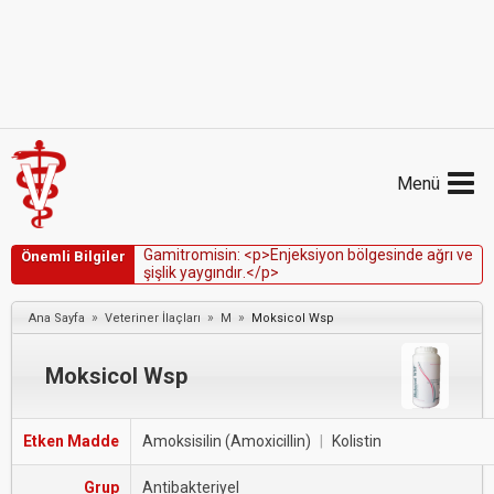
Menü
G
a
m
i
t
r
o
m
i
s
i
n
:
<
p
>
E
n
j
e
k
s
i
y
o
n
b
ö
l
g
e
s
i
n
d
e
a
ğ
r
ı
v
e
Önemli Bilgiler
ş
i
ş
l
i
k
y
a
y
g
ı
n
d
ı
r
.
<
/
p
>
»
»
»
Ana Sayfa
Veteriner İlaçları
M
Moksicol Wsp
Moksicol Wsp
Etken Madde
Amoksisilin (Amoxicillin)
|
Kolistin
Grup
Antibakteriyel