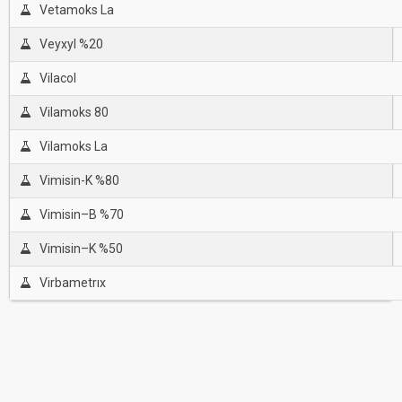
Vetamoks La
Veyxyl %20
Vilacol
Vilamoks 80
Vilamoks La
Vimisin-K %80
Vimisin–B %70
Vimisin–K %50
Virbametrıx