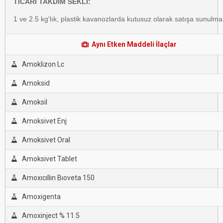
TİCARİ TAKDİM SEKLİ:
1 ve 2.5 kg'lık, plastik kavanozlarda kutusuz olarak satışa sunulma
Aynı Etken Maddeli İlaçlar
Amoklizon Lc
Amoksid
Amoksil
Amoksivet Enj
Amoksivet Oral
Amoksivet Tablet
Amoxıcıllın Bıoveta 150
Amoxigenta
Amoxinject % 11.5