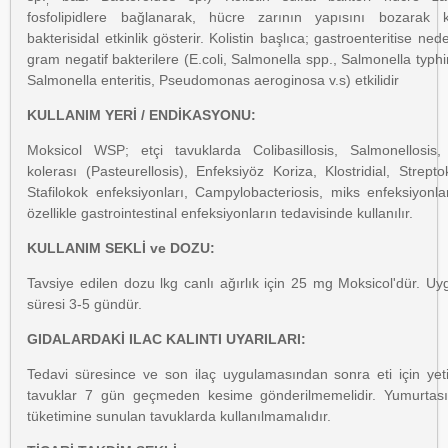
fosfolipidlere bağlanarak, hücre zarının yapısını bozarak ku
bakterisidal etkinlik gösterir. Kolistin başlıca; gastroenteritise ned
gram negatif bakterilere (E.coli, Salmonella spp., Salmonella typh
Salmonella enteritis, Pseudomonas aeroginosa v.s) etkilidir
KULLANIM YERİ / ENDİKASYONU:
Moksicol WSP; etçi tavuklarda Colibasillosis, Salmonellosis,
kolerası (Pasteurellosis), Enfeksiyöz Koriza, Klostridial, Strept
Stafilokok enfeksiyonları, Campylobacteriosis, miks enfeksiyonl
özellikle gastrointestinal enfeksiyonların tedavisinde kullanılır.
KULLANIM SEKLİ ve DOZU:
Tavsiye edilen dozu lkg canlı ağırlık için 25 mg Moksicol'dür. U
süresi 3-5 gündür.
GIDALARDAKİ ILAC KALINTI UYARILARI:
Tedavi süresince ve son ilaç uygulamasından sonra eti için yetiş
tavuklar 7 gün geçmeden kesime gönderilmemelidir. Yumurtası
tüketimine sunulan tavuklarda kullanılmamalıdır.