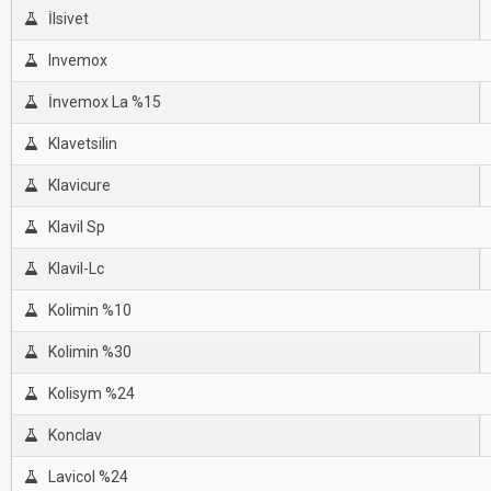
İlsivet
Invemox
İnvemox La %15
Klavetsilin
Klavicure
Klavil Sp
Klavil-Lc
Kolimin %10
Kolimin %30
Kolisym %24
Konclav
Lavicol %24