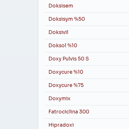
Doksisem
Doksisym %50
Doksivil
Doksol %10
Doxy Pulvis 50 S
Doxycure %10
Doxycure %75
Doxymix
Fatrociclina 300
Hipradoxi