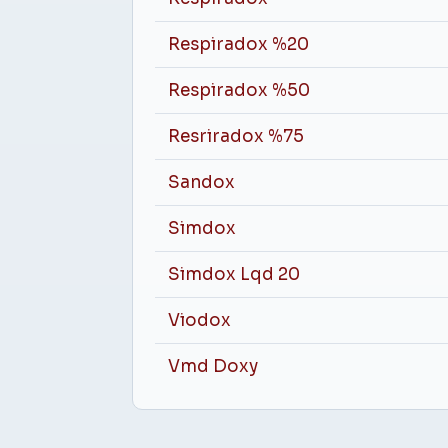
Respiradox %20
Respiradox %50
Resriradox %75
Sandox
Simdox
Simdox Lqd 20
Viodox
Vmd Doxy