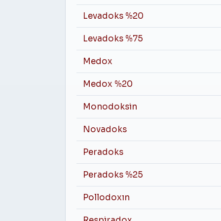
Levadoks %20
Levadoks %75
Medox
Medox %20
Monodoksin
Novadoks
Peradoks
Peradoks %25
Pollodoxın
Respiradox