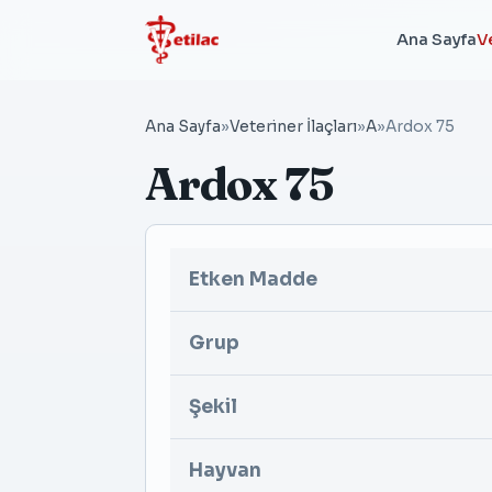
Ana Sayfa
Ve
Ana Sayfa
»
Veteriner İlaçları
»
A
»
Ardox 75
Ardox 75
Etken Madde
Grup
Şekil
Hayvan