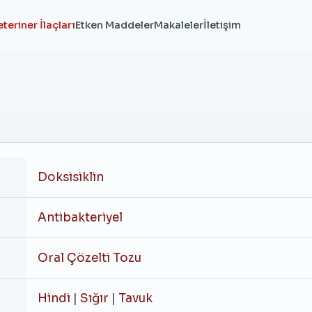
teriner İlaçları
Etken Maddeler
Makaleler
İletişim
Doksisiklin
Antibakteriyel
Oral Çözelti Tozu
Hindi
|
Sığır
|
Tavuk