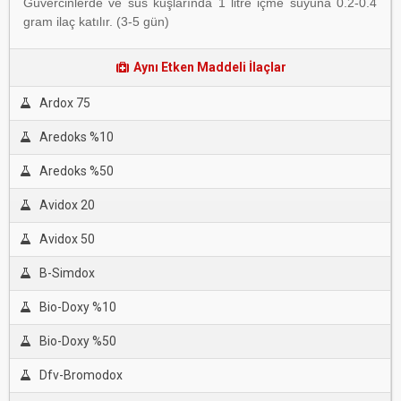
Güvercinlerde ve süs kuşlarında 1 litre içme suyuna 0.2-0.4
gram ilaç katılır. (3-5 gün)
Aynı Etken Maddeli İlaçlar
Ardox 75
Aredoks %10
Aredoks %50
Avidox 20
Avidox 50
B-Simdox
Bio-Doxy %10
Bio-Doxy %50
Dfv-Bromodox