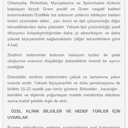
Chlamydia, Rickettsia, Mycoplasma ve Spirochaete türlerini
kapsayan birçok Gram pozitif ve Gram negatif bakteri
bulunmaktadır.Özellikle üst solunum yollarını etkileyen bakteri
türleri üzerindeki etkisi , yarı ömrü ve lipit çözünürlüğü diğer
tetrasiklinlerden daha yüksektir. Yüksek lipit çözünürlüğü pasif
difuzyonu kolaylaştırdığından daha iyi absorbsiyon ve daha
yüksek biyoyararlılık sağlamaktadır (diğer tetrasiklinlere göre
4 kat).
Sindirim sisteminde bulunan kalsiyum tuzları ile şelat
oluşturma oranının düşüklüğü doksisiklinin önemli bir ayırıcı
özelliğidir.
Doksisiklin sindirim sisteminden çabuk ve tamamına yakın
oranda emilir. Yüksek biyoyararlılık ve doku penetrasyonu ile
birlikte 15-22 saatlik yarı ömür gösterir. Böbrekler , karaciğer ,
kemikler ve dişlerde yoğunlaşan madde metabolize olduktan
sonra inaktif şekilde dışkı ile atılır.
ÖZEL KLİNİK BİLGİLER VE HEDEF TÜRLER İÇİN
UYARILAR
Rumen mikroflorası gelişmiş ruminantlarda oral kulanımdan