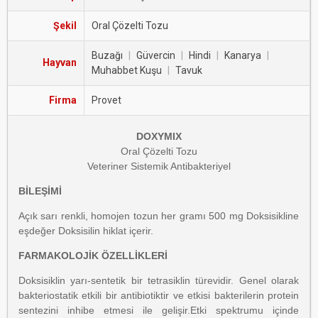
Şekil
Oral Çözelti Tozu
Buzağı
|
Güvercin
|
Hindi
|
Kanarya
|
Hayvan
Muhabbet Kuşu
|
Tavuk
Firma
Provet
DOXYMIX
Oral Çözelti Tozu
Veteriner Sistemik Antibakteriyel
BİLEŞİMİ
Açık sarı renkli, homojen tozun her gramı 500 mg Doksisikline
eşdeğer Doksisilin hiklat içerir.
FARMAKOLOJİK ÖZELLİKLERİ
Doksisiklin yarı-sentetik bir tetrasiklin türevidir. Genel olarak
bakteriostatik etkili bir antibiotiktir ve etkisi bakterilerin protein
sentezini inhibe etmesi ile gelişir.Etki spektrumu içinde