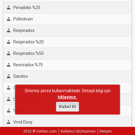
Peradoks %25
Pollodoxın
Respiradox
Respiradox %20
Respiradox %50
Resriradox %75
Sandox
Simdox
Sitemiz çerez kullanmaktadır. Detaylı bilgi için
tıklayınız.
Simdox Lqd 20
Kabul Et
Viodox
Vmd Doxy
2026 © Vetilac.com
Kullanıcı Sözleşmesi
İletişim