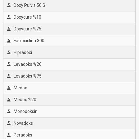
Doxy Pulvis 50 S
Doxycure %10
Doxycure %75
Fatrociclina 300
Hipradoxi
Levadoks %20
Levadoks %75
Medox
Medox %20
Monodoksin
Novadoks
Peradoks