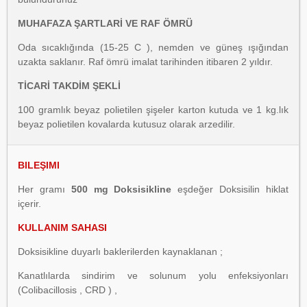
MUHAFAZA ŞARTLARİ VE RAF ÖMRÜ
Oda sıcaklığında (15-25 C ), nemden ve güneş ışığından
uzakta saklanır. Raf ömrü imalat tarihinden itibaren 2 yıldır.
TİCARİ TAKDİM ŞEKLİ
100 gramlık beyaz polietilen şişeler karton kutuda ve 1 kg.lık
beyaz polietilen kovalarda kutusuz olarak arzedilir.
BILEŞIMI
Her gramı
500 mg Doksisikline
eşdeğer Doksisilin hiklat
içerir.
KULLANIM SAHASI
Doksisikline duyarlı baklerilerden kaynaklanan ;
Kanatlılarda sindirim ve solunum yolu enfeksiyonları
(Colibacillosis , CRD ) ,