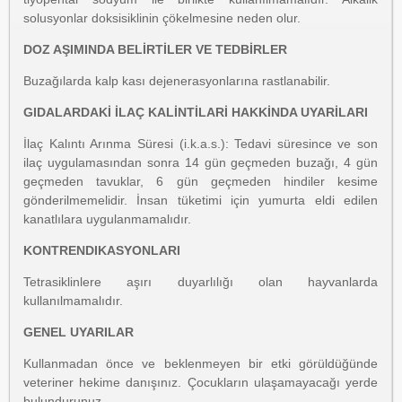
solusyonlar doksisiklinin çökelmesine neden olur.
DOZ AŞIMINDA BELİRTİLER VE TEDBİRLER
Buzağılarda kalp kası dejenerasyonlarına rastlanabilir.
GIDALARDAKİ İLAÇ KALİNTİLARİ HAKKİNDA UYARİLARI
İlaç Kalıntı Arınma Süresi (i.k.a.s.): Tedavi süresince ve son
ilaç uygulamasından sonra 14 gün geçmeden buzağı, 4 gün
geçmeden tavuklar, 6 gün geçmeden hindiler kesime
gönderilmemelidir. İnsan tüketimi için yumurta eldi edilen
kanatlılara uygulanmamalıdır.
KONTRENDIKASYONLARI
Tetrasiklinlere aşırı duyarlılığı olan hayvanlarda
kullanılmamalıdır.
GENEL UYARILAR
Kullanmadan önce ve beklenmeyen bir etki görüldüğünde
veteriner hekime danışınız. Çocukların ulaşamayacağı yerde
bulundurunuz