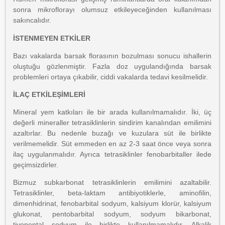
sonra mikroflorayı olumsuz etkileyeceğinden kullanılması
sakıncalıdır.
İSTENMEYEN ETKİLER
Bazı vakalarda barsak florasının bozulması sonucu ishallerin
oluştuğu gözlenmiştir. Fazla doz uygulandığında barsak
problemleri ortaya çıkabilir, ciddi vakalarda tedavi kesilmelidir.
İLAÇ ETKİLEŞİMLERİ
Mineral yem katkıları ile bir arada kullanılmamalıdır. İki, üç
değerli mineraller tetrasiklinlerin sindirim kanalından emilimini
azaltırlar. Bu nedenle buzağı ve kuzulara süt ile birlikte
verilmemelidir. Süt emmeden en az 2-3 saat önce veya sonra
ilaç uygulanmalıdır. Ayrıca tetrasiklinler fenobarbitaller ilede
geçimsizdirler.
Bizmuz subkarbonat tetrasiklinlerin emilimini azaltabilir.
Tetrasiklinler, beta-laktam antibiyotiklerle, aminofilin,
dimenhidrinat, fenobarbital sodyum, kalsiyum klorür, kalsiyum
glukonat, pentobarbital sodyum, sodyum bikarbonat,
tiyopental sodyum ile birlikte kullanılmamalıdır. Alkalik