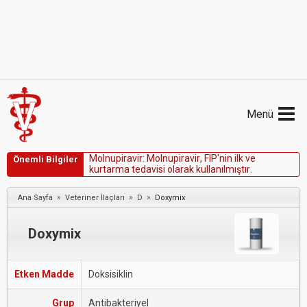
Menü
M
o
l
n
u
p
i
r
a
v
i
r
:
M
o
l
n
u
p
i
r
a
v
i
r
,
F
I
P
'
n
i
n
i
l
k
v
e
Önemli Bilgiler
k
u
r
t
a
r
m
a
t
e
d
a
v
i
s
i
o
l
a
r
a
k
k
u
l
l
a
n
ı
l
m
ı
ş
t
ı
r
.
»
»
»
Ana Sayfa
Veteriner İlaçları
D
Doxymix
Doxymix
Etken Madde
Doksisiklin
Grup
Antibakteriyel