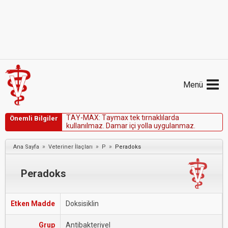
Menü
T
A
Y
-
M
A
X
:
T
a
y
m
a
x
t
e
k
t
ı
r
n
a
k
l
ı
l
a
r
d
a
Önemli Bilgiler
k
u
l
l
a
n
ı
l
m
a
z
.
D
a
m
a
r
i
ç
i
y
o
l
l
a
u
y
g
u
l
a
n
m
a
z
.
»
»
»
Ana Sayfa
Veteriner İlaçları
P
Peradoks
Peradoks
Etken Madde
Doksisiklin
Grup
Antibakteriyel