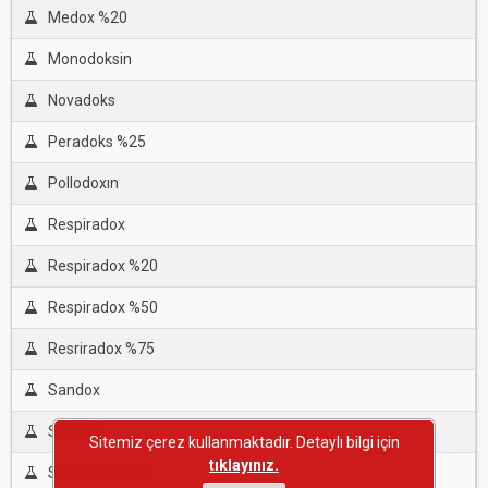
Medox %20
Monodoksin
Novadoks
Peradoks %25
Pollodoxın
Respiradox
Respiradox %20
Respiradox %50
Resriradox %75
Sandox
Simdox
Sitemiz çerez kullanmaktadır. Detaylı bilgi için
tıklayınız.
Simdox Lqd 20