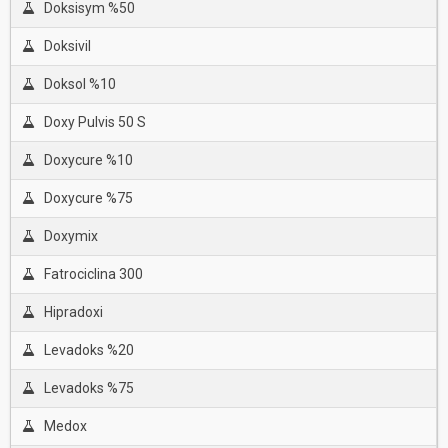
Doksisym %50
Doksivil
Doksol %10
Doxy Pulvis 50 S
Doxycure %10
Doxycure %75
Doxymix
Fatrociclina 300
Hipradoxi
Levadoks %20
Levadoks %75
Medox