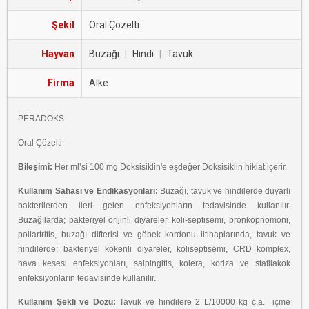
Şekil
Oral Çözelti
Hayvan
Buzağı
|
Hindi
|
Tavuk
Firma
Alke
PERADOKS
Oral Çözelti
Bileşimi:
Her ml’si 100 mg Doksisiklin'e eşdeğer Doksisiklin hiklat içerir.
Kullanım Sahası ve Endikasyonları:
Buzağı, tavuk ve hindilerde duyarlı
bakterilerden ileri gelen enfeksiyonların tedavisinde kullanılır.
Buzağılarda; bakteriyel orijinli diyareler, koli-septisemi, bronkopnömoni,
poliartritis, buzağı difterisi ve göbek kordonu iltihaplarında, tavuk ve
hindilerde; bakteriyel kökenli diyareler, koliseptisemi, CRD komplex,
hava kesesi enfeksiyonları, salpingitis, kolera, koriza ve stafilakok
enfeksiyonların tedavisinde kullanılır.
Kullanım Şekli ve Dozu:
Tavuk ve hindilere 2 L/10000 kg c.a. içme