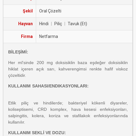
Şekil
Oral Çözelti
Hayvan
Hindi
|
Piliç
|
Tavuk (Et)
Firma
Netfarma
BİLEŞİMİ:
Her ml'sinde 200 mg doksisiklin baza eşdeğer doksisiklin
hiklat içeren açık sarı, kahverengimsi renkte hafif viskoz
çözeltidir.
KULLANIM SAHASI/ENDIKASYONLARI:
Etlik piliç ve hindilerde; bakteriyel kökenli diyareler,
koliseptisemi, CRD komplex, hava kesesi enfeksiyonları,
salpingitis, kolera, koriza ve stafilakok enfeksiyonlarında
kullanılır.
KULLANIM SEKLİ VE DOZU: