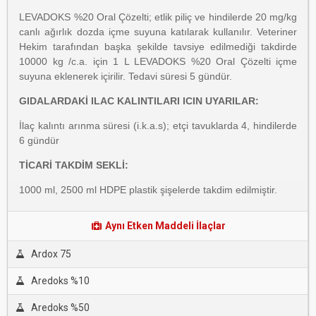
LEVADOKS %20 Oral Çözelti; etlik piliç ve hindilerde 20 mg/kg
canlı ağırlık dozda içme suyuna katılarak kullanılır. Veteriner
Hekim tarafından başka şekilde tavsiye edilmediği takdirde
10000 kg /c.a. için 1 L LEVADOKS %20 Oral Çözelti içme
suyuna eklenerek içirilir. Tedavi süresi 5 gündür.
GIDALARDAKİ ILAC KALINTILARI ICIN UYARILAR:
İlaç kalıntı arınma süresi (i.k.a.s); etçi tavuklarda 4, hindilerde
6 gündür
TİCARİ TAKDİM SEKLİ:
1000 ml, 2500 ml HDPE plastik şişelerde takdim edilmiştir.
Aynı Etken Maddeli İlaçlar
Ardox 75
Aredoks %10
Aredoks %50