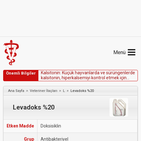
Menü
K
a
l
s
i
t
o
n
i
n
:
K
ü
ç
ü
k
h
a
y
v
a
n
l
a
r
d
a
v
e
s
ü
r
ü
n
g
e
n
l
e
r
d
e
Önemli Bilgiler
k
a
l
s
i
t
o
n
i
n
,
h
i
p
e
r
k
a
l
s
e
m
i
y
i
k
o
n
t
r
o
l
e
t
m
e
k
i
ç
i
n
y
a
r
d
ı
m
c
ı
t
e
d
a
v
i
o
l
a
r
a
k
k
u
l
l
a
n
ı
l
m
ı
ş
t
ı
r
»
»
»
Ana Sayfa
Veteriner İlaçları
L
Levadoks %20
Levadoks %20
Etken Madde
Doksisiklin
Grup
Antibakteriyel