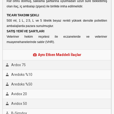
Raf ömrü dolmuş, saklama şartlarına uyulmadan uzun süre bekletilmiş
olan ilaç, iç ambalajı (şişesi) ile birlikte imha edilmelidir.
TICARI TAKDIM ŞEKLI
500 ml, 1 L, 2.5, L ve 5 litrelik beyaz renkli yüksek densite polietilen
ambalajlarda pazara sunulmuştur.
SATIŞ YERİ VE ŞARTLARI
Veteriner hekim reçetesi ile eczanelerde ve veteriner
muayenehanelerinde satılır (VHR).
Aynı Etken Maddeli İlaçlar
Ardox 75
Aredoks %10
Aredoks %50
Avidox 20
Avidox 50
B-Simdox