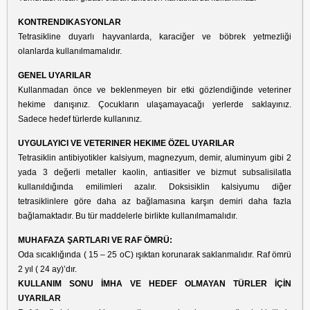
KONTRENDIKASYONLAR
Tetrasikline duyarlı hayvanlarda, karaciğer ve böbrek yetmezliği
olanlarda kullanılmamalıdır.
GENEL UYARILAR
Kullanmadan önce ve beklenmeyen bir etki gözlendiğinde veteriner
hekime danışınız. Çocukların ulaşamayacağı yerlerde saklayınız.
Sadece hedef türlerde kullanınız.
UYGULAYICI VE VETERINER HEKIME ÖZEL UYARILAR
Tetrasiklin antibiyotikler kalsiyum, magnezyum, demir, aluminyum gibi 2
yada 3 değerli metaller kaolin, antiasitler ve bizmut subsalisilatla
kullanıldığında emilimleri azalır. Doksisiklin kalsiyumu diğer
tetrasiklinlere göre daha az bağlamasına karşın demiri daha fazla
bağlamaktadır. Bu tür maddelerle birlikte kullanılmamalıdır.
MUHAFAZA ŞARTLARI VE RAF ÖMRÜ:
Oda sıcaklığında ( 15 – 25 oC) ışıktan korunarak saklanmalıdır. Raf ömrü
2 yıl ( 24 ay)’dır.
KULLANIM SONU İMHA VE HEDEF OLMAYAN TÜRLER İÇİN
UYARILAR