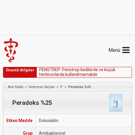
Menü
P
E
N
S
T
R
E
P
:
P
e
n
s
t
r
e
p
k
e
d
i
l
e
r
d
e
v
e
k
ü
ç
ü
k
Önemli Bilgiler
h
e
r
b
i
v
o
r
l
a
r
d
a
k
u
l
l
a
n
ı
l
m
a
m
a
l
ı
d
ı
r
.
»
»
»
Ana Sayfa
Veteriner İlaçları
P
Peradoks %25
Peradoks %25
Etken Madde
Doksisiklin
Grup
Antibakteriyel