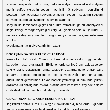
süksinat, meperidin hidroklorür, metisilin sodyum, metoheksital sodyum,
morfin sulfat, oksasilin sodyum, penisilin G sodyum , penisilin G
potasyum, pentobarbital sodyum, sefalothin sodyum, sefapirin sodyum,
sodyum bikarbonat, tiyopental sodyum, warfarin
sodyum ile farmasötik geçimsizdir. Tüm tetrasiklin grubu antibiyotikler
ilaçlar kalsiyum magnezyum gibi çift yüklü iyonlarla şelat oluştururlar. Bu
nedenle kalsiyum yönünden zengin süt ya da mama içine eklenerek
yapılan
uygulamalar ilacın biyoyararlılığını azaltır.
DOZ AŞIMINDA BELİRTİLER VE ANTİDOT
Peradoks %25 Oral Çözelti Yüksek doz tetrasiklin uygulamaları
karaciğer hasarı oluşturabilir. Etkilenenlerde sarılık, üremi, asidoz ve şok
şekillenebilir. Doksisiklin normal terapötik dozlarda genel olarak safra
kanalıyla elimine edildiğinden böbrek yetmezliği durumunda doz
düşürülmesi gerektirmez. Fakat böbrek yetmezliği durumunda yüksek
dozlarda kullanıldığında asidoz, plazma azot ve fosfat düzeyinde artış ve
ciddi elektrolit dengesi bozuklukları gözlenebilir.
GIDALARDAKİ İLAÇ KALINTILARI İÇİN UYARILAR
Ilaç kalıntı arınma süresi (i.k.a.s); etçi tavuklarda 4, hindilerde 6 gündür.
Yumurtası insan gıdası olarak tüketilen kanatlılarda kullanılmaz.