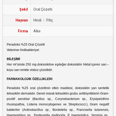
Şekil
Oral Çözelti
Hayvan
Hindi
|
Piliç
Firma
Alke
Peradoks %25 Oral Çözelti
Veteriner Antibakteriyel
BİLEŞİMİ
Her ml’sinde 250 mg doksisikline eşdeğer doksisiklin hiklat içeren sarı –
koyu sarı renkte viskoz çözeltidir.
FARMAKOLOJIK ÖZELLIKLERI
Peradoks %25 oral çözeltinin etkin maddesi, doksisiklin yarı sentetik
tetrasiklin derivatıdır. Genel olarak tetrasiklin grubu antibiyotiklerin Gram-
pozitif aeroblar (Bacillus sp., Corynebacterium sp., Erysipelothrix
rhusiopathia, Listeria monocytogenes ve Streptococci.), Gram negatif
bakteriler (Actinobacillus sp., Bordetella sp., Francisella tularensis,
Haemophilus sp., Pasteurella multocida, P. haemolytica, Yersinia sp.,