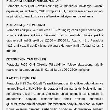
KULLANIM SAHASI/ENDIKASYONLARI
Peradoks %25 Oral Çözelti etlik piliç ve hindilerde bakteriyel kökenli
diyareler, koliseptisemi, CRD komplex, ORT, hava kesesi enfeksiyonları,
salpingitis, kolera, koriza ve stafilakok enfeksiyonlarında kullanılır.
KULLANIM ŞEKLİ VE DOZU
Peradoks etlik piliç ve hindilerde 10 – 20 mg/kg canlı ağırlık dozda içme
suyuna katılarak kullanılır. Veteriner Hekim tarafından başka şekilde
tavsiye edilmediği takdirde 12500 – 25000 kg /c.a. için 1 L Peradoks
%25 oral çözelti günlük içme suyuna eklenerek içirilir. Tedavi süresi 5
gündür.
İSTENMEYEN/ YAN ETKİLER
Peradoks %25 Oral Çözelti, Tetrasiklinler fotosensitizasyona, alerjik
reaksiyonlara neden olabilir. Kanatlılarda LD50 2500 mg/kg’dır.
İLAÇ ETKİLEŞİMLERİ
Peradoks %25 Oral Çözelti Tetrasiklin grubu antibiyotikler beta-laktam ve
aminoglikozid antibiyotikler ile beraber kullanılmamalıdır. Metoksifluranın
nefrotoksik etkisini artırırlar. Amikasin sulfat, aminofilin,amfoterisin B,
amobarbital sodyum, dimenhidrinat, demir dextran, eritromisin
glusefat, fenobarbital sodyum, hidrokortizon sodyum süksinat, kalsiyum
klorür, kalsiyum glukonat, karbenisilin disodyum, kloramfenikol sodyum