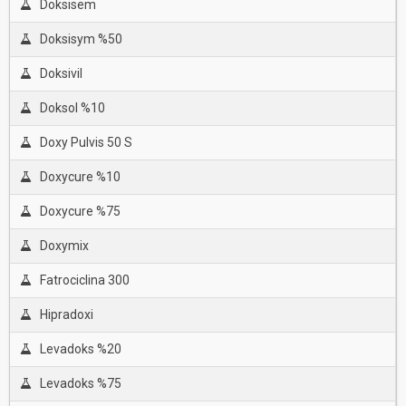
Doksisem
Doksisym %50
Doksivil
Doksol %10
Doxy Pulvis 50 S
Doxycure %10
Doxycure %75
Doxymix
Fatrociclina 300
Hipradoxi
Levadoks %20
Levadoks %75