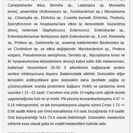
Campylobacter fetus, Borrelia sp., Leptospira sp. Moraxella
bovis), anaeroblar (Actinomyces sp., Fusobacterium sp.,) Mycoplasma
sp., Chlamydia sp., Ehrlichia sp., Coxiella burnetti, Ehrlichia, Theileria,
Eperythrozoon ve Anaplasma’lara etkisi iyi derecededir. Kazanılmış
direnç nedeniyle Staphylococci, Enterococci, Enterobacter sp.,
Enterobacteriaceae familyasına dahil Enterobacter sp., E.coli, Klebsiella
sp., Proteus sp., Salmonella sp., anaerop bakterilerden Bacteroides sp.
ve Clostridium sp. ye etkisi değişkendir. Mycobacterium sp., Proteus
vulgaris, Pseudomonas aeroginosa, Serratia sp., Mycoplasma bovis ve
M. hyopneumoniae tetrasiklinlere dirençli kabul edilir. Etki mekanizması,
bakteriyel ribozomların 30-50 S altünitesine bağlanarak protein
sentezi inhibisyonuna dayanır. Bakteriostatik etkilidir. Doksisiklin diğer
terrasiklin antibiyotiklere göre doksisiklin daha lipofiliktir, yağda iyi
çözünür,yüksek oranda proteinlere bağlanır (%90) ve yarılanma ömrü
uzundur ( 15 –22 saat). Civcivlere oral yolla 10 mg/kg canlı ağırlık dozda
uygulandığında hızlı ve iyi emilir. Pik plazma konsantrantrasyonu 4.47 +/-
0.16 mikrogram/mL ve pik konsantrasyona ulaşma süresi Cmax 1.73 +/-
0.06 saattir.Atılma yarı ömrü kanatlılarda 4.6 saat, buzağılarda 9.8 saattir.
Oral biyoyararlılığı %41-73.4 olarak bildirilmiştir. Doksisiklin metabolize
edilerek esas olarak gaita ile inaktif metabolitleri halinde atılır.