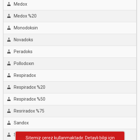
Medox
Medox %20
Monodoksin
Novadoks
Peradoks
Pollodoxın
Respiradox
Respiradox %20
Respiradox %50
Resriradox %75
Sandox
Simdox
Sitemiz çerez kullanmaktadır. Detaylı bilgi için