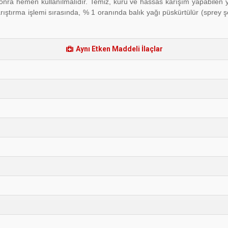
onra hemen kullanılmalıdır. Temiz, kuru ve hassas karışım yapabilen yem
tırma işlemi sırasında, % 1 oranında balık yağı püskürtülür (sprey şek
Aynı Etken Maddeli İlaçlar