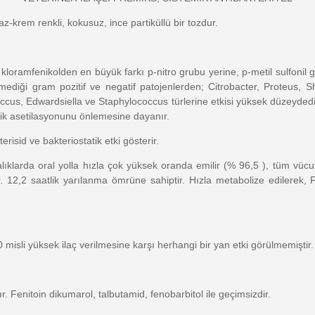
z-krem renkli, kokusuz, ince partiküllü bir tozdur.
 kloramfenikolden en büyük farkı p-nitro grubu yerine, p-metil sulfonil 
mediği gram pozitif ve negatif patojenlerden; Citrobacter, Proteus, 
coccus, Edwardsiella ve Staphylococcus türlerine etkisi yüksek düzeydedir
tik asetilasyonunu önlemesine dayanır.
risid ve bakteriostatik etki gösterir.
balıklarda oral yolla hızla çok yüksek oranda emilir (% 96,5 ), tüm vüc
 12,2 saatlik yarılanma ömrüne sahiptir. Hızla metabolize edilerek, F
10 misli yüksek ilaç verilmesine karşı herhangi bir yan etki görülmemiştir.
. Fenitoin dikumarol, talbutamid, fenobarbitol ile geçimsizdir.