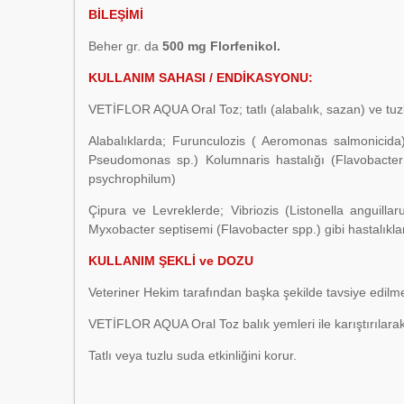
BİLEŞİMİ
Beher gr. da
500 mg Florfenikol.
KULLANIM SAHASI / ENDİKASYONU:
VETİFLOR AQUA Oral Toz; tatlı (alabalık, sazan) ve tuzlu
Alabalıklarda; Furunculozis ( Aeromonas salmonicida),
Pseudomonas sp.) Kolumnaris hastalığı (Flavobacter
psychrophilum)
Çipura ve Levreklerde; Vibriozis (Listonella anguillar
Myxobacter septisemi (Flavobacter spp.) gibi hastalıklard
KULLANIM ŞEKLİ ve DOZU
Veteriner Hekim tarafından başka şekilde tavsiye edilme
VETİFLOR AQUA Oral Toz balık yemleri ile karıştırılarak 
Tatlı veya tuzlu suda etkinliğini korur.