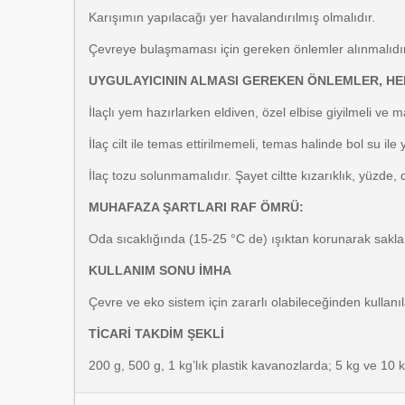
Karışımın yapılacağı yer havalandırılmış olmalıdır.
Çevreye bulaşmaması için gereken önlemler alınmalıdır
UYGULAYICININ ALMASI GEREKEN ÖNLEMLER, HE
İlaçlı yem hazırlarken eldiven, özel elbise giyilmeli ve m
İlaç cilt ile temas ettirilmemeli, temas halinde bol su ile
İlaç tozu solunmamalıdır. Şayet ciltte kızarıklık, yüzd
MUHAFAZA ŞARTLARI RAF ÖMRÜ:
Oda sıcaklığında (15-25 °C de) ışıktan korunarak saklan
KULLANIM SONU İMHA
Çevre ve eko sistem için zararlı olabileceğinden kullan
TİCARİ TAKDİM ŞEKLİ
200 g, 500 g, 1 kg’lık plastik kavanozlarda; 5 kg ve 10 