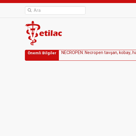
N
E
C
R
O
P
E
N
:
N
e
c
r
o
p
e
n
t
a
v
ş
a
n
,
k
o
b
a
y
,
h
Önemli Bilgiler