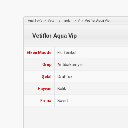
»
»
»
Ana Sayfa
Veteriner İlaçları
V
Vetiflor Aqua Vip
Vetiflor Aqua Vip
Etken Madde
Florfenikol
Grup
Antibakteriyel
Şekil
Oral Toz
Hayvan
Balık
Firma
Bavet