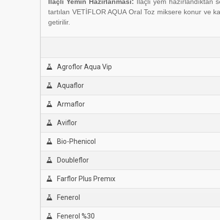
İlaçlı Yemin Hazırlanması:
İlaçlı yem hazırlandıktan s
tartılan VETİFLOR AQUA Oral Toz miksere konur ve karış
getirilir.
Agroflor Aqua Vip
Aquaflor
Armaflor
Aviflor
Bio-Phenicol
Doubleflor
Farflor Plus Premıx
Fenerol
Fenerol %30