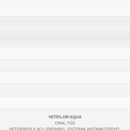
VETİFLOR AQUA
ORAL TOZ
VETERİNER İLAÇLI PREMİKS, SİSTEMİK ANTİBAKTERİYEL