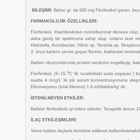
BİLEŞİMİ
:
Beher gr. da 500 mg Florfenikol içeren, beya
FARMAKOLOJİK ÖZELLİKLERİ:
Florfenikol, thiamfenikolun monofluorinat derivesi olup,
daha geniş bir spektruma sahip olup, onların tesir et
Klebsiella, Acinobacter, Vibrio sp, Yersinia sp, Strepto
3. üncü karbon yerine geçen florinin, bakteriyel enzima
Bakteri ribozomlarında protein sentezini engelleyip, bakte
0
Florfenikol, (5–15
C’ lik sıcaklıktaki suda yaşayan ) 
saatte 4 mcg/L’ lik pik serum konsantrasyonuna ulaşır.
Eliminasyonu (total klerens) 1,4 ml/dakika/kg’ dir.
İSTENİLMEYEN ETKİLER:
Balıklar florfenikolü iyi tolere ederler. Terapötik dozun 
İLAÇ ETKİLEŞİMLERİ:
Yeme katılan ilaçlarla kombine edilerek kullanılmamalıdır