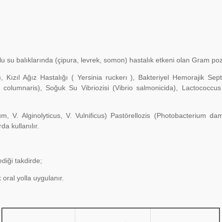
 su balıklarında (çipura, levrek, somon) hastalık etkeni olan Gram poziti
 Kızıl Ağız Hastalığı ( Yersinia ruckerı ), Bakteriyel Hemorajik Sep
 columnaris), Soğuk Su Vibriozisi (Vibrio salmonicida), Lactococ
um, V. Alginolyticus, V. Vulnificus) Pastörellozis (Photobacterium dam
a kullanılır.
diği takdirde;
oral yolla uygulanır.