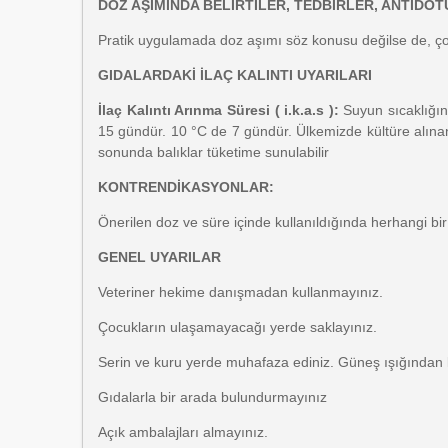
DOZ AŞIMINDA BELİRTİLER, TEDBİRLER, ANTİDOT
Pratik uygulamada doz aşımı söz konusu değilse de, çok 
GIDALARDAKİ İLAÇ KALINTI UYARILARI
İlaç Kalıntı Arınma Süresi ( i.k.a.s ):
Suyun sıcaklığına 
15 gündür. 10 °C de 7 gündür. Ülkemizde kültüre alınan 
sonunda balıklar tüketime sunulabilir
KONTRENDİKASYONLAR
:
Önerilen doz ve süre içinde kullanıldığında herhangi bir
GENEL UYARILAR
Veteriner hekime danışmadan kullanmayınız.
Çocukların ulaşamayacağı yerde saklayınız.
Serin ve kuru yerde muhafaza ediniz. Güneş ışığından
Gıdalarla bir arada bulundurmayınız
Açık ambalajları almayınız.