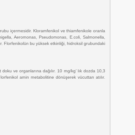
grubu içermesidir. Kloramfenikol ve thiamfenikole oranla
Shigella, Aeromonas, Pseudomonas, E.coli, Salmonella,
. Florfenikolün bu yüksek etkinliği, hidroksil grubundaki
ut doku ve organlarına dağılır. 10 mg/kg’ lık dozda 10,3
lorfenikol amin metabolitine dönüşerek vücuttan atılır.