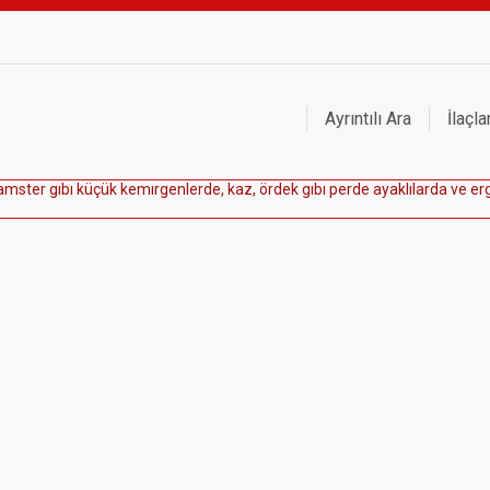
Ayrıntılı Ara
İlaçla
a
m
s
t
e
r
g
ı
b
ı
k
ü
ç
ü
k
k
e
m
ı
r
g
e
n
l
e
r
d
e
,
k
a
z
,
ö
r
d
e
k
g
ı
b
ı
p
e
r
d
e
a
y
a
k
l
ı
l
a
r
d
a
v
e
e
r