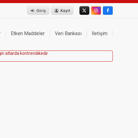
Giriş
Kayıt
r
Etken Maddeler
Veri Bankası
İletişim
g
i
n
a
t
l
a
r
d
a
k
o
n
t
r
e
n
d
ı
k
e
d
ı
r
.