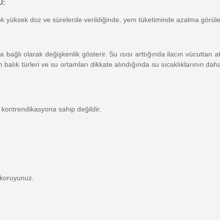
U
:
yüksek doz ve sürelerde verildiğinde, yem tüketiminde azalma görülebili
bağlı olarak değişkenlik gösterir. Su ısısı arttığında ilacın vücuttan atı
balık türleri ve su ortamları dikkate alındığında su sıcaklıklarının d
 kontrendikasyona sahip değildir.
 koruyunuz.