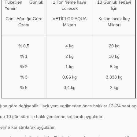
Tüketilen Günlük
1 Ton Yeme İlave
10 Günlük Tedavi
Yemin
Edilecek
İçin
Canlı Ağırlığa Göre
VETİFLOR AQUA
Kullanılacak İlaç
Oranı
Miktarı
Miktarı
% 0,5
4 kg
20 kg
% 1
2 kg
10 kg
% 2
1 kg
5 kg
% 3
0,66 kg
3,333 kg
% 5
0,4 kg
2 kg
ığına göre değişebilir. İlaçlı yem verilmeden önce balıklar 12–24 saat aç 
up 10 gün süre ile balık yemlerine katılarak uygulanır.
erine karıştırılarak uygulanır.