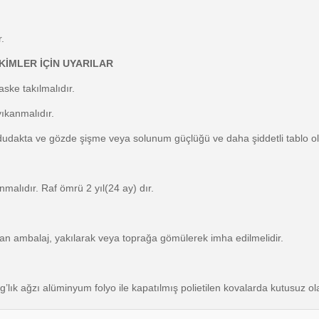
.
KİMLER İÇİN UYARILAR
aske takılmalıdır.
 yıkanmalıdır.
e, dudakta ve gözde şişme veya solunum güçlüğü ve daha şiddetli tablo o
malıdır. Raf ömrü 2 yıl(24 ay) dır.
ılan ambalaj, yakılarak veya toprağa gömülerek imha edilmelidir.
kg’lık ağzı alüminyum folyo ile kapatılmış polietilen kovalarda kutusuz o