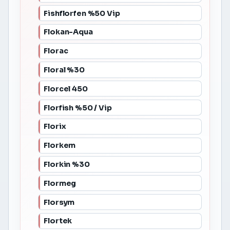
Fishflorfen %50 Vip
Flokan-Aqua
Florac
Floral %30
Florcel 450
Florfish %50 / Vip
Florix
Florkem
Florkin %30
Flormeg
Florsym
Flortek