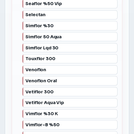
Seaflor %50 Vip
Selectan
Simflor %30
Simflor 50 Aqua
Simflor Lqd 30
Touxflor 300
Venoflon
Venoflon Oral
Vetiflor 300
Vetiflor Aqua Vip
Vimflor %30 K
Vimflor–B %50