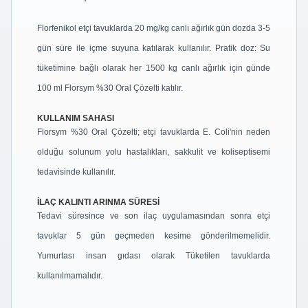
Florfenikol etçi tavuklarda 20 mg/kg canlı ağırlık gün dozda 3-5
gün süre ile içme suyuna katılarak kullanılır. Pratik doz: Su
tüketimine bağlı olarak her 1500 kg canlı ağırlık için günde
100 ml Florsym %30 Oral Çözelti katılır.
KULLANIM SAHASI
Florsym %30 Oral Çözelti; etçi tavuklarda E. Coli'nin neden
olduğu solunum yolu hastalıkları, sakkulit ve koliseptisemi
tedavisinde kullanılır.
İLAÇ KALINTI ARINMA SÜRESİ
Tedavi süresince ve son ilaç uygulamasından sonra etçi
tavuklar 5 gün geçmeden kesime gönderilmemelidir.
Yumurtası insan gıdası olarak Tüketilen tavuklarda
kullanılmamalıdır.