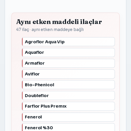
Aynı etken maddeli ilaçlar
47 ilaç · aynı etken maddeye bağlı
Agroflor Aqua Vip
Aquaflor
Armaflor
Aviflor
Bio-Phenicol
Doubleflor
Farflor Plus Premıx
Fenerol
Fenerol %30