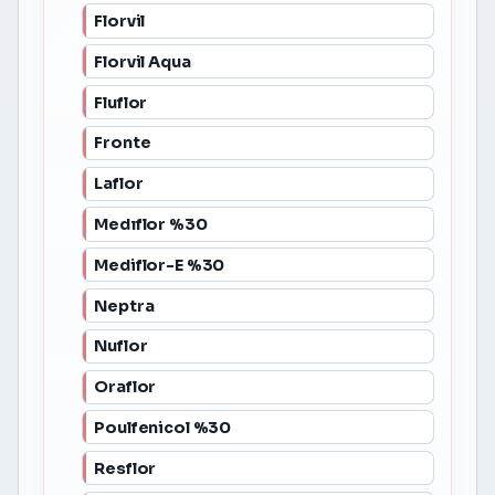
Florvil
Florvil Aqua
Fluflor
Fronte
Laflor
Medıflor %30
Mediflor-E %30
Neptra
Nuflor
Oraflor
Poulfenicol %30
Resflor