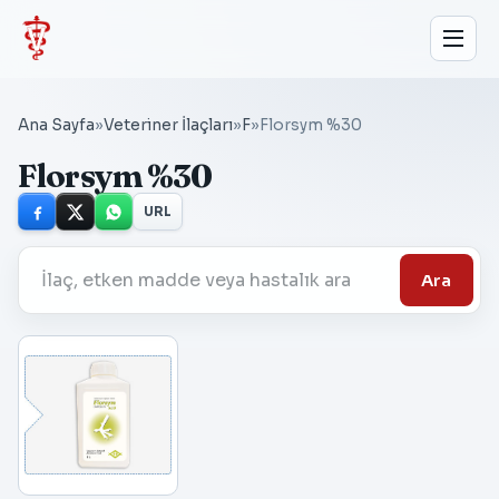
Ana Sayfa
»
Veteriner İlaçları
»
F
»
Florsym %30
Florsym %30
URL
Ara