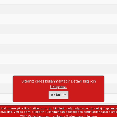
Sitemiz çerez kullanmaktadır. Detaylı bilgi için
tıklayınız.
Kabul Et
er Hekimlere yöneliktir. Vetilac.com, bu bilgilerin doğruluğunu ve güncelliğini garanti 
ıya aittir. Vetilac.com, bilgilerin kullanımından doğabilecek sorunlardan yasal olar
2026 © Vetilac.com
Kullanıcı Sözleşmesi
İletişim