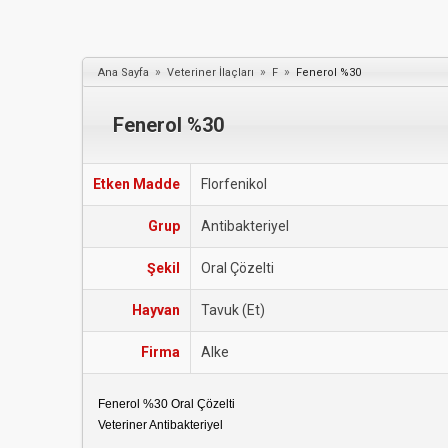
»
»
»
Ana Sayfa
Veteriner İlaçları
F
Fenerol %30
Fenerol %30
Etken Madde
Florfenikol
Grup
Antibakteriyel
Şekil
Oral Çözelti
Hayvan
Tavuk (Et)
Firma
Alke
Fenerol %30 Oral Çözelti
Veteriner Antibakteriyel