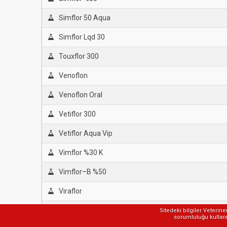
Simflor 50 Aqua
Simflor Lqd 30
Touxflor 300
Venoflon
Venoflon Oral
Vetiflor 300
Vetiflor Aqua Vip
Vimflor %30 K
Vimflor–B %50
Viraflor
Zeleris
Sitedeki bilgiler Veterin
sorumluluğu kullanıc