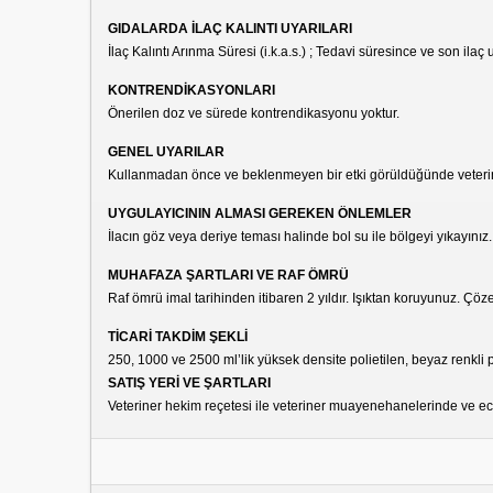
GIDALARDA İLAÇ KALINTI UYARILARI
İlaç Kalıntı Arınma Süresi (i.k.a.s.) ; Tedavi süresince ve son 
KONTRENDİKASYONLARI
Önerilen doz ve sürede kontrendikasyonu yoktur.
GENEL UYARILAR
Kullanmadan önce ve beklenmeyen bir etki görüldüğünde veteri
UYGULAYICININ ALMASI GEREKEN ÖNLEMLER
İlacın göz veya deriye teması halinde bol su ile bölgeyi yıkayınız
MUHAFAZA ŞARTLARI VE RAF ÖMRÜ
Raf ömrü imal tarihinden itibaren 2 yıldır. Işıktan koruyunuz. Çöz
TİCARİ TAKDİM ŞEKLİ
250, 1000 ve 2500 ml’lik yüksek densite polietilen, beyaz renkli p
SATIŞ YERİ VE ŞARTLARI
Veteriner hekim reçetesi ile veteriner muayenehanelerinde ve ec