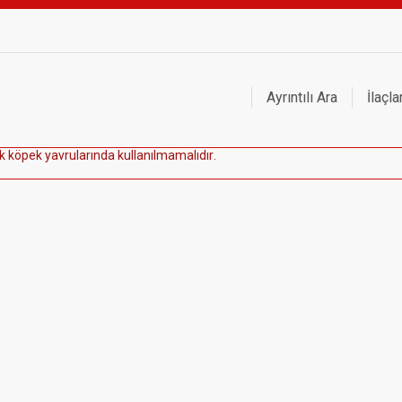
Ayrıntılı Ara
İlaçla
k
k
ö
p
e
k
y
a
v
r
u
l
a
r
ı
n
d
a
k
u
l
l
a
n
ı
l
m
a
m
a
l
ı
d
ı
r
.