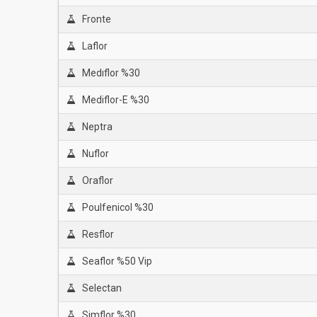
Fronte
Laflor
Medıflor %30
Mediflor-E %30
Neptra
Nuflor
Oraflor
Poulfenicol %30
Resflor
Seaflor %50 Vip
Selectan
Simflor %30