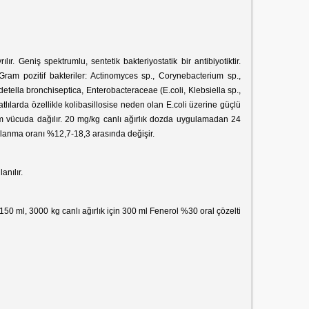
ır. Geniş spektrumlu, sentetik bakteriyostatik bir antibiyotiktir.
Gram pozitif bakteriler: Actinomyces sp., Corynebacterium sp.,
etella bronchiseptica, Enterobacteraceae (E.coli, Klebsiella sp.,
tlılarda özellikle kolibasillosise neden olan E.coli üzerine güçlü
 tüm vücuda dağılır. 20 mg/kg canlı ağırlık dozda uygulamadan 24
bağlanma oranı %12,7-18,3 arasında değişir.
anılır.
 150 ml, 3000 kg canlı ağırlık için 300 ml Fenerol %30 oral çözelti