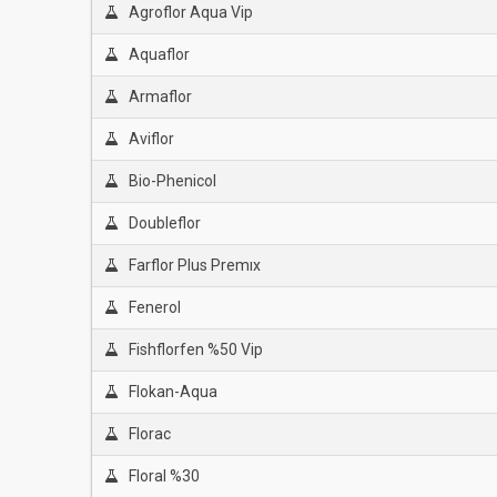
Agroflor Aqua Vip
Aquaflor
Armaflor
Aviflor
Bio-Phenicol
Doubleflor
Farflor Plus Premıx
Fenerol
Fishflorfen %50 Vip
Flokan-Aqua
Florac
Floral %30