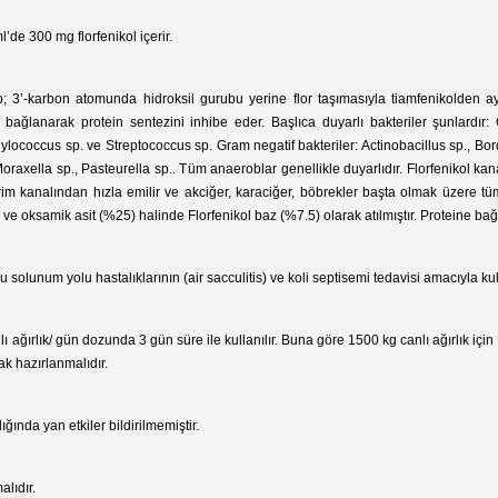
l’de 300 mg florfenikol içerir.
p; 3’-karbon atomunda hidroksil gurubu yerine flor taşımasıyla tiamfenikolden ayrıl
bağlanarak protein sentezini inhibe eder. Başlıca duyarlı bakteriler şunlardır: 
lococcus sp. ve Streptococcus sp. Gram negatif bakteriler: Actinobacillus sp., Bord
raxella sp., Pasteurella sp.. Tüm anaeroblar genellikle duyarlıdır. Florfenikol kana
ndirim kanalından hızla emilir ve akciğer, karaciğer, böbrekler başta olmak üzere
miş ve oksamik asit (%25) halinde Florfenikol baz (%7.5) olarak atılmıştır. Proteine 
solunum yolu hastalıklarının (air sacculitis) ve koli septisemi tedavisi amacıyla kull
ı ağırlık/ gün dozunda 3 gün süre ile kullanılır. Buna göre 1500 kg canlı ağırlık için
ak hazırlanmalıdır.
ında yan etkiler bildirilmemiştir.
alıdır.