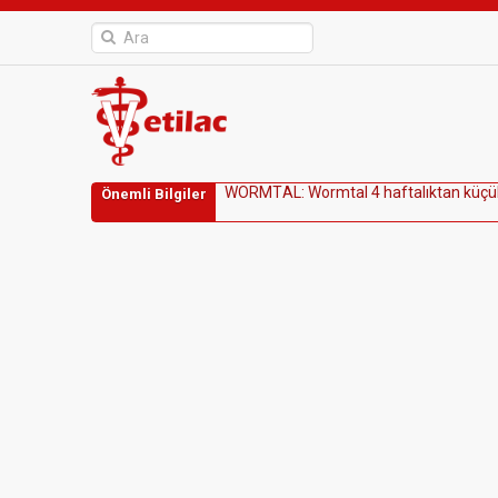
W
O
R
M
T
A
L
:
W
o
r
m
t
a
l
4
h
a
f
t
a
l
ı
k
t
a
n
k
ü
ç
ü
Önemli Bilgiler