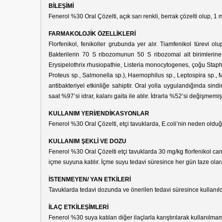
BİLEŞİMİ
Fenerol %30 Oral Çözelti, açık sarı renkli, berrak çözelti olup, 1 m
FARMAKOLOJİK ÖZELLİKLERİ
Florfenikol, fenikoller grubunda yer alır. Tiamfenikol türevi olu
Bakterilerin 70 S ribozomunun 50 S ribozomal alt birimlerine 
Erysipelothrix rhusiopathie, Listeria monocytogenes, çoğu Staphy
Proteus sp., Salmonella sp.), Haemophilus sp., Leptospira sp., Mo
antibakteriyel etkinliğe sahiptir. Oral yolla uygulandığında si
saat %97’si idrar, kalanı gaita ile atılır. İdrarla %52’si değişme
KULLANIM YERİ/ENDİKASYONLAR
Fenerol %30 Oral Çözelti, etçi tavuklarda, E.coli’nin neden olduğu 
KULLANIM ŞEKLİ VE DOZU
Fenerol %30 Oral Çözelti etçi tavuklarda 30 mg/kg florfenikol canl
içme suyuna katılır. İçme suyu tedavi süresince her gün taze olar
İSTENMEYEN/ YAN ETKİLERİ
Tavuklarda tedavi dozunda ve önerilen tedavi süresince kullanıldığ
İLAÇ ETKİLEŞİMLERİ
Fenerol %30 suya katılan diğer ilaçlarla karıştırılarak kullanılmam