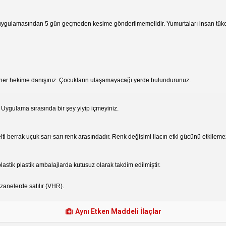
ilaç uygulamasından 5 gün geçmeden kesime gönderilmemelidir. Yumurtaları insan tük
ner hekime danışınız. Çocukların ulaşamayacağı yerde bulundurunuz.
. Uygulama sırasında bir şey yiyip içmeyiniz.
elti berrak uçuk sarı-sarı renk arasındadır. Renk değişimi ilacın etki gücünü etkilem
lastik plastik ambalajlarda kutusuz olarak takdim edilmiştir.
zanelerde satılır (VHR).
Aynı Etken Maddeli İlaçlar