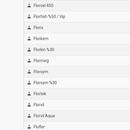
Florcel 450
Florfish %50 / Vip
Florix
Florkem
Florkin %30
Flormeg
Florsym
Florsym %30
Flortek
Florvil
Florvil Aqua
Fluflor