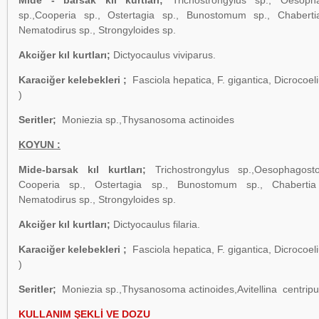
Mide - barsak kıl kurtları;
Trichostrongylus sp., Oesop
sp.,Cooperia sp., Ostertagia sp., Bunostomum sp., Chabertia
Nematodirus sp., Strongyloides sp.
Akciğer kıl kurtları;
Dictyocaulus viviparus.
Karaciğer kelebekleri ;
Fasciola hepatica, F. gigantica, Dicrocoel
)
Seritler;
Moniezia sp.,Thysanosoma actinoides
KOYUN :
Mide-barsak kıl kurtları;
Trichostrongylus sp.,Oesophago
Cooperia sp., Ostertagia sp., Bunostomum sp., Chabertia 
Nematodirus sp., Strongyloides sp.
Akciğer kıl kurtları;
Dictyocaulus filaria.
Karaciğer kelebekleri ;
Fasciola hepatica, F. gigantica, Dicrocoel
)
Seritler;
Moniezia sp.,Thysanosoma actinoides,Avitellina centripu
KULLANIM ŞEKLİ VE DOZU