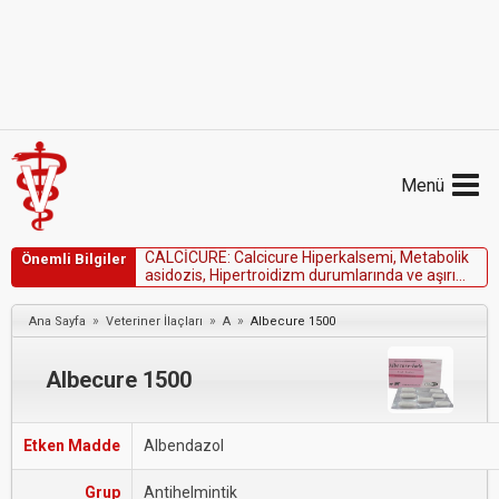
Menü
C
A
L
C
İ
C
U
R
E
:
C
a
l
c
i
c
u
r
e
H
i
p
e
r
k
a
l
s
e
m
i
,
M
e
t
a
b
o
l
i
k
Önemli Bilgiler
a
s
i
d
o
z
i
s
,
H
i
p
e
r
t
r
o
i
d
i
z
m
d
u
r
u
m
l
a
r
ı
n
d
a
v
e
a
ş
ı
r
ı
s
i
n
i
r
s
e
l
b
e
l
i
r
t
i
l
e
r
i
n
v
a
r
l
ı
ğ
ı
n
d
a
k
u
l
l
a
n
ı
l
m
a
z
.
»
»
»
Ana Sayfa
Veteriner İlaçları
A
Albecure 1500
Albecure 1500
Etken Madde
Albendazol
Grup
Antihelmintik