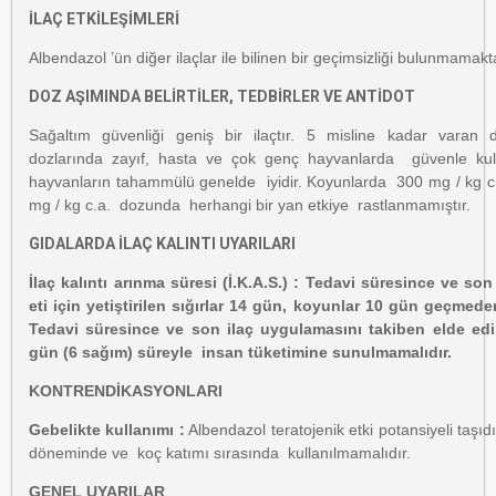
İLAÇ ETKİLEŞİMLERİ
Albendazol ’ün diğer ilaçlar ile bilinen bir geçimsizliği bulunmamakt
DOZ AŞIMINDA BELİRTİLER, TEDBİRLER VE ANTİDOT
Sağaltım güvenliği geniş bir ilaçtır. 5 misline kadar varan d
dozlarında zayıf, hasta ve çok genç hayvanlarda güvenle kullan
hayvanların tahammülü genelde iyidir. Koyunlarda 300 mg / kg c.a
mg / kg c.a. dozunda herhangi bir yan etkiye rastlanmamıştır.
GIDALARDA İLAÇ KALINTI UYARILARI
İlaç kalıntı arınma süresi (İ.K.A.S.) :
Tedavi süresince ve son
eti için yetiştirilen sığırlar 14 gün, koyunlar 10 gün geçmed
T
edavi süresince ve son ilaç uygulamasını takiben elde edi
gün (6 sağım) süreyle insan tüketimine sunulmamalıdır.
KONTRENDİKASYONLARI
Gebelikte kullanımı :
Albendazol teratojenik etki potansiyeli taşıd
döneminde ve koç katımı sırasında kullanılmamalıdır.
GENEL UYARILAR