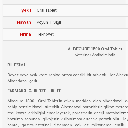
Şekil
Oral Tablet
Hayvan
Koyun
|
Sığır
Firma
Teknovet
ALBECURE 1500 Oral Tablet
Veteriner Antihelmintik
BİLEŞİMİ
Beyaz veya açık krem renkte ortası çentikli bir tablettir. Her Alb
Albendazol içerir.
FARMAKOLOJİK ÖZELLİKLER
Albecure 1500 Oral Tablet’in etken maddesi olan albendazol, geni
sahip benzimidazol türevidir. Albendazol parazitlerin glikoz met
redüktazın etkinliğini engelleyerek, parazitlerin enerji metabolizm
bozulma sonunda glikojenin kullanılması artar ve parazit ölür. Hay
sonra, gastro-intestinal sistemden çok az miktarlarda emili