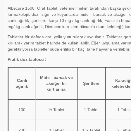
Albecure 1500 Oral Tablet, veteriner hekim tarafından başka şekild
farmakolojik doz sığır ve koyunlarda mide - barsak ve akciğer kı
canlı ağırlık, şeritlere karşı 10 mg / kg canlı ağırlık, Fasciola hepa
mg/ kg canlı ağırlık, Dicrocoelium dentriticum’a (kum kelebeği) karş
Tabletler bir defada oral yolla yutturularak uygulanır. Tabletler ge
kırılarak yarım tablet halinde de kullanılabilir. Eğer uygulama yar
gerektiriyorsa tabletler suda eritilip bir kaç tane hayvana verilebilir.
Pratik doz tablosu :
Mide - barsak ve
Canlı
Karaciğ
akciğer kıl
Şeritlere
ağırlık
kelebekle
kurtlarına
100
½ Tablet
1 Tablet
1 Table
200
1 Tablet
1.5 Tablet
2 Table