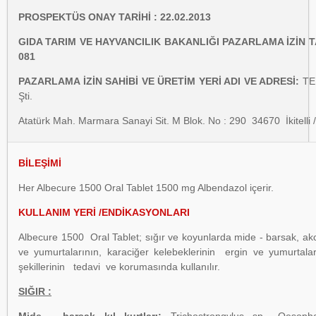
PROSPEKTÜS ONAY TARİHİ : 22.02.2013
GIDA TARIM VE HAYVANCILIK BAKANLIĞI PAZARLAMA İZİN TAR
081
PAZARLAMA İZİN SAHİBİ VE ÜRETİM YERİ ADI VE ADRESİ:
TEK
Şti.
Atatürk Mah. Marmara Sanayi Sit. M Blok. No : 290 34670 İ
BİLEŞİMİ
Her Albecure 1500 Oral Tablet 1500 mg Albendazol içerir.
KULLANIM YERİ /ENDİKASYONLARI
Albecure 1500 Oral Tablet; sığır ve koyunlarda mide - barsak, akciğ
ve yumurtalarının, karaciğer kelebeklerinin ergin ve yumurtaları
şekillerinin tedavi ve korumasında kullanılır.
SIĞIR :