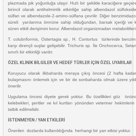
plazmada pik yoğunluğa ulaşır. Hızlı bir şekilde karaciğere geçe
birincil olarak antihelmintik etkinliğe sahip albendazol sülfoks
sülfan ve albendazole-2-amino-sülfana çevrilir. Diğer benzimidaz
süreli yarılanma ömrüne sahip olduğundan, barsak içeriği v
süren etkili derişimini korur. Albendazol organizmadan metabolitleri h
T. colubriformis, Ostertagia sp., H. Contortus türlerinde benzim
karşı dirençli suşlar gelişebilir. Trichuris sp. İle Onchocerca, Setari
sınırlı bir etkinliği vardır.
ÖZEL KLİNİK BİLGİLER VE HEDEF TÜRLER İÇİN ÖZEL UYARILAR
Koruyucu olarak ilkbaharda meraya çıkış öncesi (2 hafta kadar 
bulaşmasını önlemek için ve bir de sonbaharda olmak üzere yıld
önerilir.
Uygulama öncesi diyete gerek yoktur. Bu özellikleri göz önün
kelebekleri, şeritler ve kıl kurtları yönünden veteriner hekimler
tatbik edilmelidir.
İSTENMEYEN / YAN ETKİLERİ
Önerilen dozlarda kullanıldığında herhangi bir yan etkisi yoktur.