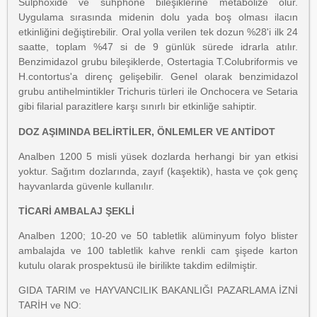
Sulphoxide ve suhphone bileşiklerine metabolize olur.
Uygulama sırasında midenin dolu yada boş olması ilacın
etkinliğini değiştirebilir. Oral yolla verilen tek dozun %28'i ilk 24
saatte, toplam %47 si de 9 günlük sürede idrarla atılır.
Benzimidazol grubu bileşiklerde, Ostertagia T.Colubriformis ve
H.contortus'a direnç gelişebilir. Genel olarak benzimidazol
grubu antihelmintikler Trichuris türleri ile Onchocera ve Setaria
gibi filarial parazitlere karşı sınırlı bir etkinliğe sahiptir.
DOZ AŞIMINDA BELİRTİLER, ÖNLEMLER VE ANTİDOT
Analben 1200 5 misli yüsek dozlarda herhangi bir yan etkisi
yoktur. Sağıtım dozlarında, zayıf (kaşektik), hasta ve çok genç
hayvanlarda güvenle kullanılır.
TİCARİ AMBALAJ ŞEKLİ
Analben 1200; 10-20 ve 50 tabletlik alüminyum folyo blister
ambalajda ve 100 tabletlik kahve renkli cam şişede karton
kutulu olarak prospektusü ile birilikte takdim edilmiştir.
GIDA TARIM ve HAYVANCILIK BAKANLIĞI PAZARLAMA İZNİ
TARİH ve NO: