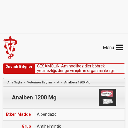
Menü
C
E
S
A
M
O
L
İ
N
:
A
m
i
n
o
g
l
i
k
o
z
i
d
l
e
r
b
ö
b
r
e
k
Önemli Bilgiler
y
e
t
m
e
z
l
i
ğ
i
,
d
e
n
g
e
v
e
i
ş
i
t
m
e
o
r
g
a
n
l
a
r
ı
i
l
e
i
l
g
i
l
i
h
a
s
t
a
l
ı
ğ
ı
o
l
a
n
h
a
y
v
a
n
l
a
r
d
a
k
u
l
l
a
n
ı
l
m
a
m
a
l
ı
d
ı
r
.
»
»
»
Ana Sayfa
Veteriner İlaçları
A
Analben 1200 Mg
Analben 1200 Mg
Etken Madde
Albendazol
Grup
Antihelmintik