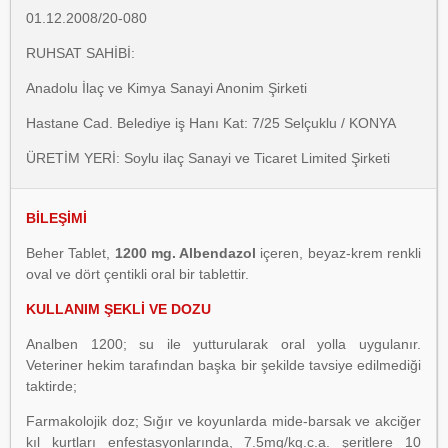
01.12.2008/20-080
RUHSAT SAHİBİ:
Anadolu İlaç ve Kimya Sanayi Anonim Şirketi
Hastane Cad. Belediye iş Hanı Kat: 7/25 Selçuklu / KONYA
ÜRETİM YERİ: Soylu ilaç Sanayi ve Ticaret Limited Şirketi
BİLEŞİMİ
Beher Tablet,
1200 mg. Albendazol
içeren, beyaz-krem renkli
oval ve dört çentikli oral bir tablettir.
KULLANIM ŞEKLİ VE DOZU
Analben 1200; su ile yutturularak oral yolla uygulanır.
Veteriner hekim tarafından başka bir şekilde tavsiye edilmediği
taktirde;
Farmakolojik doz; Sığır ve koyunlarda mide-barsak ve akciğer
kıl kurtları enfestasyonlarında, 7.5mg/kg.c.a. şeritlere 10