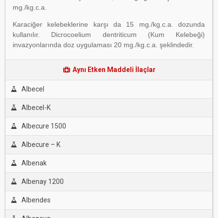
mg./kg.c.a.
Karaciğer kelebeklerine karşı da 15 mg./kg.c.a. dozunda
kullanılır. Dicrocoelium dentriticum (Kum Kelebeği)
invazyonlarında doz uygulaması 20 mg./kg.c.a. şeklindedir.
Aynı Etken Maddeli İlaçlar
Albecel
Albecel-K
Albecure 1500
Albecure – K
Albenak
Albenay 1200
Albendes