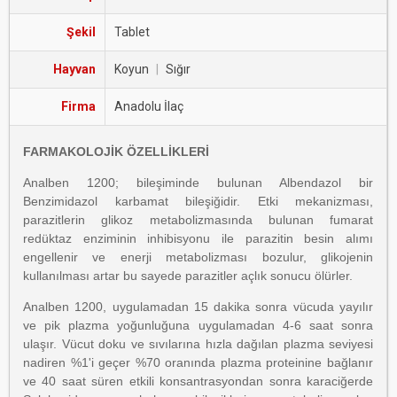
Şekil
Tablet
Hayvan
Koyun
|
Sığır
Firma
Anadolu İlaç
FARMAKOLOJİK ÖZELLİKLERİ
Analben 1200; bileşiminde bulunan Albendazol bir
Benzimidazol karbamat bileşiğidir. Etki mekanizması,
parazitlerin glikoz metabolizmasında bulunan fumarat
redüktaz enziminin inhibisyonu ile parazitin besin alımı
engellenir ve enerji metabolizması bozulur, glikojenin
kullanılması artar bu sayede parazitler açlık sonucu ölürler.
Analben 1200, uygulamadan 15 dakika sonra vücuda yayılır
ve pik plazma yoğunluğuna uygulamadan 4-6 saat sonra
ulaşır. Vücut doku ve sıvılarına hızla dağılan plazma seviyesi
nadiren %1'i geçer %70 oranında plazma proteinine bağlanır
ve 40 saat süren etkili konsantrasyondan sonra karaciğerde