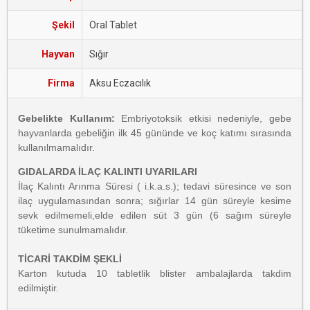
Şekil
Oral Tablet
Hayvan
Sığır
Firma
Aksu Eczacılık
Gebelikte Kullanım:
Embriyotoksik etkisi nedeniyle, gebe
hayvanlarda gebeliğin ilk 45 gününde ve koç katımı sırasında
kullanılmamalıdır.
GIDALARDA İLAÇ KALINTI UYARILARI
İlaç Kalıntı Arınma Süresi ( i.k.a.s.); tedavi süresince ve son
ilaç uygulamasından sonra; sığırlar 14 gün süreyle kesime
sevk edilmemeli,elde edilen süt 3 gün (6 sağım süreyle
tüketime sunulmamalıdır.
TİCARİ TAKDİM ŞEKLİ
Karton kutuda 10 tabletlik blister ambalajlarda takdim
edilmiştir.