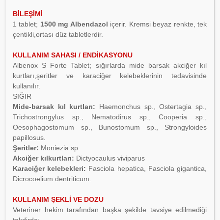
BİLEŞİMİ
1 tablet;
1500 mg Albendazol
içerir. Kremsi beyaz renkte, tek
çentikli,ortası düz tabletlerdir.
KULLANIM SAHASI / ENDİKASYONU
Albenox S Forte Tablet; sığırlarda mide barsak akciğer kıl
kurtları,şeritler ve karaciğer kelebeklerinin tedavisinde
kullanılır.
SIĞIR
Mide-barsak kıl kurtları:
Haemonchus sp., Ostertagia sp.,
Trichostrongylus sp., Nematodirus sp., Cooperia sp.,
Oesophagostomum sp., Bunostomum sp., Strongyloides
papillosus.
Şeritler:
Moniezia sp.
Akciğer kılkurtları:
Dictyocaulus viviparus
Karaciğer kelebekleri:
Fasciola hepatica, Fasciola gigantica,
Dicrocoelium dentriticum.
KULLANIM ŞEKLİ VE DOZU
Veteriner hekim tarafından başka şekilde tavsiye edilmediği