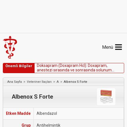
Menü
D
o
k
s
a
p
r
a
m
(
D
o
x
a
p
r
a
m
H
c
l
)
:
D
o
x
a
p
r
a
m
,
Önemli Bilgiler
a
n
e
s
t
e
z
i
s
ı
r
a
s
ı
n
d
a
v
e
s
o
n
r
a
s
ı
n
d
a
s
o
l
u
n
u
m
m
e
r
k
e
z
i
n
i
u
y
a
r
a
r
a
k
u
y
a
n
m
a
y
ı
v
e
r
e
f
l
e
k
s
l
e
r
i
n
g
e
r
i
d
ö
n
ü
ş
ü
n
ü
h
ı
z
l
a
n
d
ı
r
m
a
k
i
ç
i
n
a
t
l
a
r
d
a
,
»
»
»
Ana Sayfa
Veteriner İlaçları
A
Albenox S Forte
k
e
d
i
l
e
r
d
e
v
e
k
ö
p
e
k
l
e
r
d
e
k
u
l
l
a
n
ı
m
i
ç
i
n
F
D
A
t
a
r
a
f
ı
n
d
a
n
o
n
a
y
l
a
n
m
ı
ş
t
ı
r
.
Albenox S Forte
Etken Madde
Albendazol
Grup
Antihelmintik