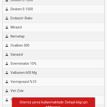
Ekoben S 1200
Ekoben S 1500
Endazol–Bako
Mirazol
Nematap
Ovalben 300
Sanazol
Svermınator 10%
Valbazen 600 Mg
Vermiprazol %10
Vet-Zole
Vetalben %10
Sitemiz çerez kullanmaktadır. Detaylı bilgi için