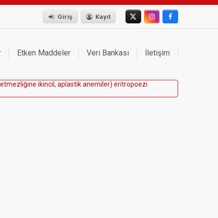
Giriş
Kayıt
r
Etken Maddeler
Veri Bankası
İletişim
e
t
m
e
z
l
i
ğ
i
n
e
i
k
i
n
c
i
l
,
a
p
l
a
s
t
i
k
a
n
e
m
i
l
e
r
)
e
r
i
t
r
o
p
o
e
z
i