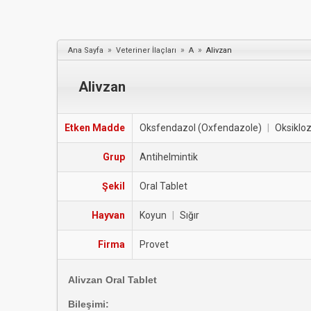
»
»
»
Ana Sayfa
Veteriner İlaçları
A
Alivzan
Alivzan
Etken Madde
Oksfendazol (Oxfendazole)
|
Oksiklo
Grup
Antihelmintik
Şekil
Oral Tablet
Hayvan
Koyun
|
Sığır
Firma
Provet
Alivzan Oral Tablet
Bileşimi: