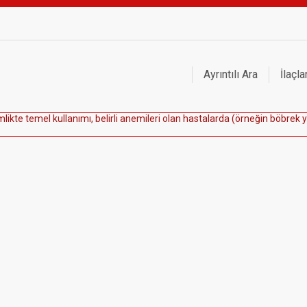
Ayrıntılı Ara
İlaçla
m
l
i
k
t
e
t
e
m
e
l
k
u
l
l
a
n
ı
m
ı
,
b
e
l
i
r
l
i
a
n
e
m
i
l
e
r
i
o
l
a
n
h
a
s
t
a
l
a
r
d
a
(
ö
r
n
e
ğ
i
n
b
ö
b
r
e
k
y