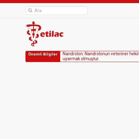
N
a
n
d
r
o
l
o
n
:
N
a
n
d
r
o
l
o
n
u
n
v
e
t
e
r
i
n
e
r
h
e
k
i
Önemli Bilgiler
u
y
a
r
m
a
k
o
l
m
u
ş
t
u
r
.