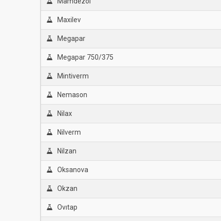
Mamdezol
Maxilev
Megapar
Megapar 750/375
Mintiverm
Nemason
Nilax
Nilverm
Nilzan
Oksanova
Okzan
Ovıtap