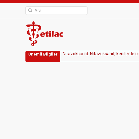
N
i
t
a
z
o
k
s
a
n
i
d
:
N
i
t
a
z
o
k
s
a
n
i
t
,
k
e
d
i
l
e
r
d
e
c
r
Önemli Bilgiler