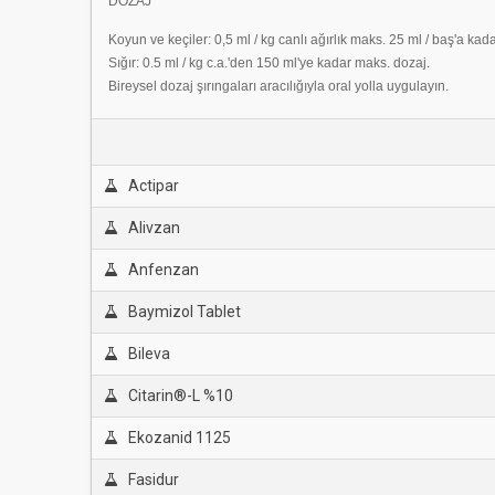
DOZAJ
Koyun ve keçiler: 0,5 ml / kg canlı ağırlık maks. 25 ml / baş'a kada
Sığır: 0.5 ml / kg c.a.'den 150 ml'ye kadar maks. dozaj.
Bireysel dozaj şırıngaları aracılığıyla oral yolla uygulayın.
Actipar
Alivzan
Anfenzan
Baymizol Tablet
Bileva
Citarin®-L %10
Ekozanid 1125
Fasidur