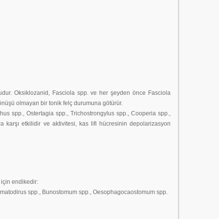
onudur. Oksiklozanid, Fasciola spp. ve her şeyden önce Fasciola
dönüşü olmayan bir tonik felç durumuna götürür.
hus spp., Ostertagia spp., Trichostrongylus spp., Cooperia spp.,
şı etkilidir ve aktivitesi, kas lifi hücresinin depolarizasyon
için endikedir:
p., Nematodirus spp., Bunostomum spp., Oesophagocaostomum spp.