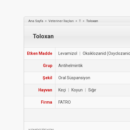
»
»
»
Ana Sayfa
Veteriner İlaçları
T
Toloxan
Toloxan
Etken Madde
Levamizol
|
Oksiklozanid (Oxyclozani
Grup
Antihelmintik
Şekil
Oral Süspansiyon
Hayvan
Keçi
|
Koyun
|
Sığır
Firma
FATRO