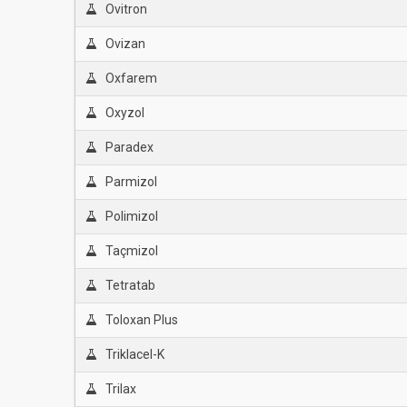
Ovitron
Ovizan
Oxfarem
Oxyzol
Paradex
Parmizol
Polimizol
Taçmizol
Tetratab
Toloxan Plus
Triklacel-K
Trilax