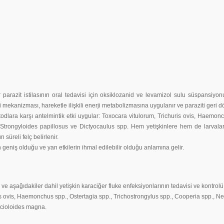
 parazit istilasının oral tedavisi için oksiklozanid ve levamizol sulu süspansiy
 mekanizması, hareketle ilişkili enerji metabolizmasına uygulanır ve paraziti geri 
dlara karşı antelmintik etki uygular: Toxocara vitulorum, Trichuris ovis, Haemonc
ongyloides papillosus ve Dictyocaulus spp. Hem yetişkinlere hem de larvalara kar
üreli felç belirlenir.
ın geniş olduğu ve yan etkilerin ihmal edilebilir olduğu anlamına gelir.
e aşağıdakiler dahil yetişkin karaciğer fluke enfeksiyonlarının tedavisi ve kontrolü 
churis ovis, Haemonchus spp., Ostertagia spp., Trichostrongylus spp., Cooperia sp
ascioloides magna.