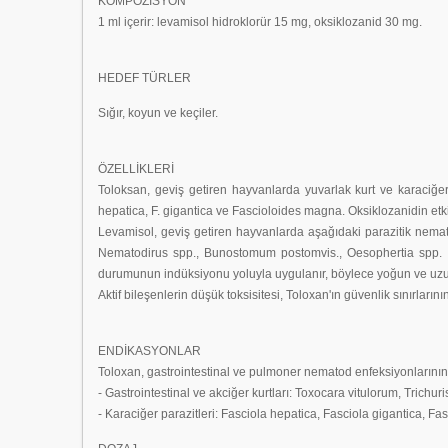
KOMPOZİSYON
1 ml içerir: levamisol hidroklorür 15 mg, oksiklozanid 30 mg.
HEDEF TÜRLER
Sığır, koyun ve keçiler.
ÖZELLİKLERİ
Toloksan, geviş getiren hayvanlarda yuvarlak kurt ve karaciğer
hepatica, F. gigantica ve Fascioloides magna. Oksiklozanidin etki
Levamisol, geviş getiren hayvanlarda aşağıdaki parazitik nemato
Nematodirus spp., Bunostomum postomvis., Oesophertia spp. Str
durumunun indüksiyonu yoluyla uygulanır, böylece yoğun ve uzun s
Aktif bileşenlerin düşük toksisitesi, Toloxan'ın güvenlik sınırların
ENDİKASYONLAR
Toloxan, gastrointestinal ve pulmoner nematod enfeksiyonlarının v
- Gastrointestinal ve akciğer kurtları: Toxocara vitulorum, Tri
- Karaciğer parazitleri: Fasciola hepatica, Fasciola gigantica, F