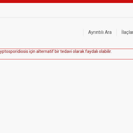
Ayrıntılı Ara
İlaçla
y
p
t
o
s
p
o
r
i
d
i
o
s
i
s
i
ç
i
n
a
l
t
e
r
n
a
t
i
f
b
i
r
t
e
d
a
v
i
o
l
a
r
a
k
f
a
y
d
a
l
ı
o
l
a
b
i
l
i
r
.