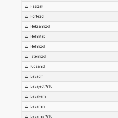
Fasizak
Fortezol
Heksamizol
Helmitab
Helmizol
İstemizol
Klozanid
Levadif
Levaject %10
Levakern
Levamin
Levamis %10