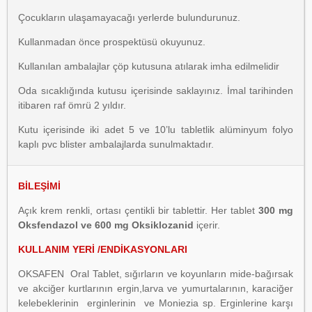
Çocukların ulaşamayacağı yerlerde bulundurunuz.
Kullanmadan önce prospektüsü okuyunuz.
Kullanılan ambalajlar çöp kutusuna atılarak imha edilmelidir
Oda sıcaklığında kutusu içerisinde saklayınız. İmal tarihinden
itibaren raf ömrü 2 yıldır.
Kutu içerisinde iki adet 5 ve 10’lu tabletlik alüminyum folyo
kaplı pvc blister ambalajlarda sunulmaktadır.
BİLEŞİMİ
Açık krem renkli, ortası çentikli bir tablettir. Her tablet
300 mg
Oksfendazol ve 600 mg Oksiklozanid
içerir.
KULLANIM YERİ /ENDİKASYONLARI
OKSAFEN Oral Tablet, sığırların ve koyunların mide-bağırsak
ve akciğer kurtlarının ergin,larva ve yumurtalarının, karaciğer
kelebeklerinin erginlerinin ve Moniezia sp. Erginlerine karşı