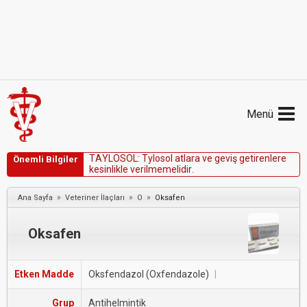
Menü
T
A
Y
L
O
S
O
L
:
T
y
l
o
s
o
l
a
t
l
a
r
a
v
e
g
e
v
i
ş
g
e
t
i
r
e
n
l
e
r
e
Önemli Bilgiler
k
e
s
i
n
l
i
k
l
e
v
e
r
i
l
m
e
m
e
l
i
d
i
r
.
»
»
»
Ana Sayfa
Veteriner İlaçları
O
Oksafen
Oksafen
Etken Madde
Oksfendazol (Oxfendazole)
|
Grup
Antihelmintik