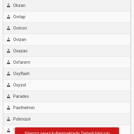
Okzan
Ovıtap
Ovitron
Ovizan
Oxazac
Oxfarem
Oxyflash
Oxyzol
Paradex
Pasthelmin
Polimizol
Toloxan
Sitemiz çerez kullanmaktadır. Detaylı bilgi için