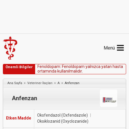
Menü
F
e
n
o
l
d
o
p
a
m
:
F
e
n
o
l
d
o
p
a
m
y
a
l
n
ı
z
c
a
y
a
t
a
n
h
a
s
t
a
Önemli Bilgiler
o
r
t
a
m
ı
n
d
a
k
u
l
l
a
n
ı
l
m
a
l
ı
d
ı
r
.
»
»
»
Ana Sayfa
Veteriner İlaçları
A
Anfenzan
Anfenzan
Oksfendazol (Oxfendazole)
|
Etken Madde
Oksiklozanid (Oxyclozanide)