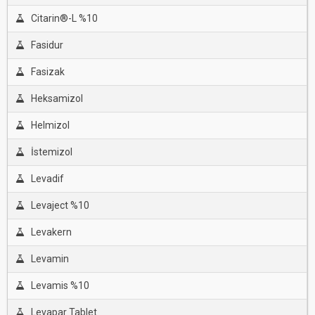
Citarin®-L %10
Fasidur
Fasizak
Heksamizol
Helmizol
İstemizol
Levadif
Levaject %10
Levakern
Levamin
Levamis %10
Levapar Tablet