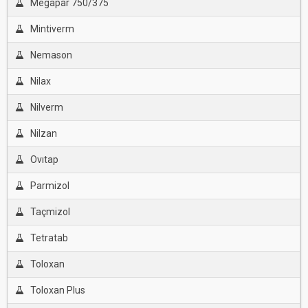
Megapar 750/375
Mintiverm
Nemason
Nilax
Nilverm
Nilzan
Ovıtap
Parmizol
Taçmizol
Tetratab
Toloxan
Toloxan Plus