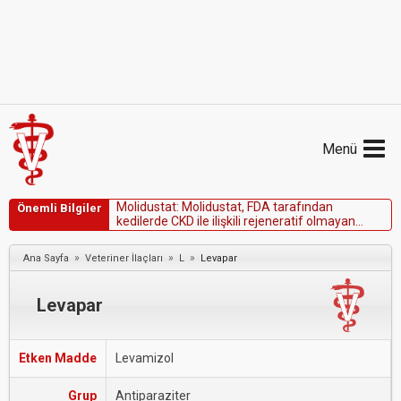
Menü
M
o
l
i
d
u
s
t
a
t
:
M
o
l
i
d
u
s
t
a
t
,
F
D
A
t
a
r
a
f
ı
n
d
a
n
Önemli Bilgiler
k
e
d
i
l
e
r
d
e
C
K
D
i
l
e
i
l
i
ş
k
i
l
i
r
e
j
e
n
e
r
a
t
i
f
o
l
m
a
y
a
n
a
n
e
m
i
n
i
n
k
o
n
t
r
o
l
ü
i
ç
i
n
k
o
ş
u
l
l
u
o
l
a
r
a
k
o
n
a
y
l
a
n
m
ı
ş
t
ı
r
.
»
»
»
Ana Sayfa
Veteriner İlaçları
L
Levapar
Levapar
Etken Madde
Levamizol
Grup
Antiparaziter