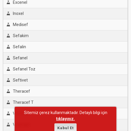
Excenel
Inoxel
Medisef
Sefakim
Sefalin
Sefanel
Sefanel Toz
Seftivet
Theracef
Theracef T
Sitemiz çerez kullanmaktadır. Detaylı bilgi için
Vet-Exfo
tıklayınız.
Viramast
Kabul Et