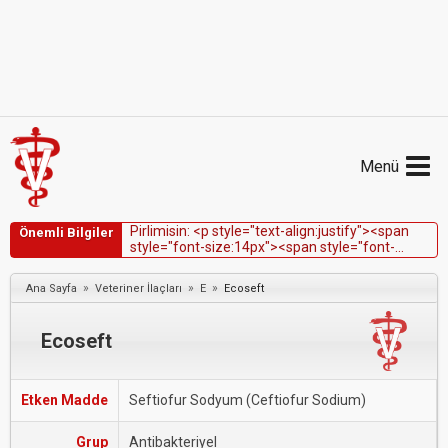
Menü
P
i
r
l
i
m
i
s
i
n
:
<
p
s
t
y
l
e
=
"
t
e
x
t
-
a
l
i
g
n
:
j
u
s
t
i
f
y
"
>
<
s
p
a
n
Önemli Bilgiler
s
t
y
l
e
=
"
f
o
n
t
-
s
i
z
e
:
1
4
p
x
"
>
<
s
p
a
n
s
t
y
l
e
=
"
f
o
n
t
-
f
a
m
i
l
y
:
V
e
r
d
a
n
a
,
G
e
n
e
v
a
,
s
a
n
s
-
s
e
r
i
f
"
>
S
ü
t
t
e
p
i
r
l
i
m
i
s
i
n
i
ç
i
n
b
e
l
i
r
l
e
n
e
n
t
o
l
e
r
a
n
s
d
e
ğ
e
r
i
0
,
4
»
»
»
Ana Sayfa
Veteriner İlaçları
E
Ecoseft
p
p
m
'
d
i
r
.
<
/
s
p
a
n
>
<
/
s
p
a
n
>
<
/
p
>
Ecoseft
Etken Madde
Seftiofur Sodyum (Ceftiofur Sodium)
Grup
Antibakteriyel