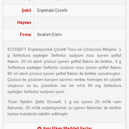
Şekil
Enjektabl Çözelti
Hayvan
-
Firma
İbrahim Etem
ECOSEFT Enjeksiyonluk Çözelti Tozu ve Çözücüsü Bileşimi: 1
g Seftiofura eşdeğer Seftiofur sodyum tozu içeren şeffaf
ﬂakon, 20 ml steril çözücü içeren şeffaf ﬂakon ile birlikte, 4 g
Seftiofura eşdeğer Seftiofur sodyum tozu içeren şeffaf ﬂakon
80 ml steril çözücü içeren şeffaf ﬂakon ile birlikte sunulmuştur.
Çözücü ile çözünen karışım sarımsı renkte homojen bir çözelti
oluşturur ve bu çözeltinin her bir ml’si 50 mg Seftiofura
eşdeğer Seftiofur sodyum içerir.
Ticari Takdim Şekli: Ecoseft, 1 g toz içeren 25 ml’lik cam
ﬂakonlar, 20 ml’lik enjeksiyonluk su içeren ﬂakonlar ile birlikte
karton kutularda takdim edilmiştir.
Aynı Etken Maddeli İlaçlar